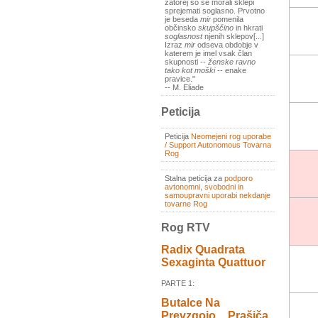
zatorej so se morali sklepi
sprejemati soglasno. Prvotno
je beseda
mir
pomenila
občinsko
skupščino
in hkrati
soglasnost
njenih sklepov[...]
Izraz
mir
odseva obdobje v
katerem je imel vsak član
skupnosti --
ženske ravno
tako kot moški
-- enake
pravice."
-- M. Eliade
Peticija
Peticija
Neomejeni rog uporabe
/ Support Autonomous Tovarna
Rog
Stalna peticija za
podporo
avtonomni, svobodni in
samoupravni uporabi nekdanje
tovarne Rog
Rog RTV
Radix Quadrata
Sexaginta Quattuor
PARTE 1:
Butalce Na
Prevzgojo _ Prašiča