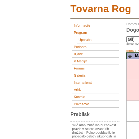
Tovarna Rog
Domov
Informacije
Dogod
Program
Uporaba
Select eve
Podpora
month
|
Izjave
Ma
�
V Medijih
Forumi
Galerija
International
Arhiv
Kontakt
Povezave
Preblisk
"Nič manj značilna ni enakost
pravic v staroslovanskih
družbah. Polno pooblastilo je
pripadalo celotni skupnosti, in