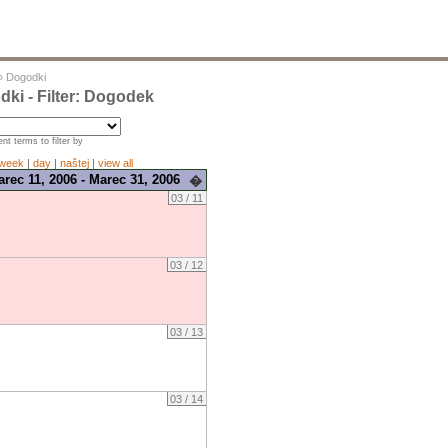
»
Dogodki
ki - Filter: Dogodek
nt terms to filter by
week
|
day
|
naštej
|
view all
rec 11, 2006 - Marec 31, 2006
�
03 / 11
03 / 12
03 / 13
03 / 14