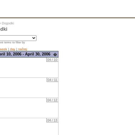
»
Dogodki
dki
nt terms to filter by
week
|
day
|
naštej
ril 10, 2006 - April 30, 2006
�
04 / 10
04 / 11
04 / 12
04 / 13