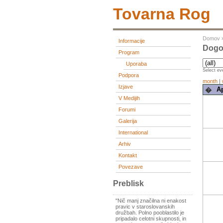
Tovarna Rog
Domov
Informacije
Dogo
Program
Uporaba
Select eve
Podpora
month
|
Izjave
Ap
�
V Medijih
Forumi
Galerija
International
Arhiv
Kontakt
Povezave
Preblisk
"Nič manj značilna ni enakost
pravic v staroslovanskih
družbah. Polno pooblastilo je
pripadalo celotni skupnosti, in