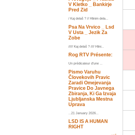
V Kletko _ Bankirje
Pred Zid
/ Kaj delaš ? // Hlinim dela...
Psa Na Vrvico _ Lsd
V Usta _ Jezik Za
Zobe
///// Kaj delaš ? //// Hlini...
Rog RTV Présente:
Un prédicateur d'une ...
Pismo Varuhu
Človekovih Pravic
Zaradi Omejevanja
Pravice Do Javnega
Zbiranja, Ki Ga Izvaja
Ljubljanska Mestna
Uprava
...21 January 2026...
LSD IS A HUMAN
RIGHT