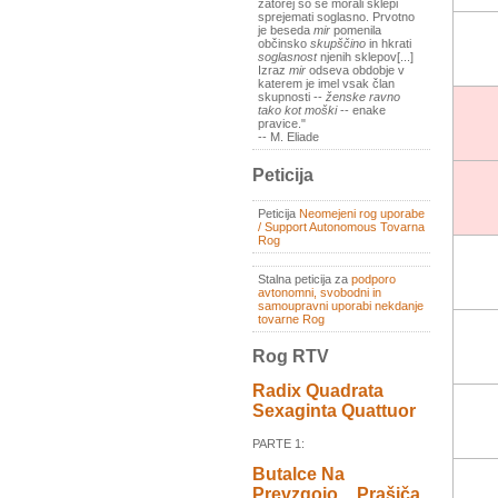
zatorej so se morali sklepi
sprejemati soglasno. Prvotno
je beseda
mir
pomenila
občinsko
skupščino
in hkrati
soglasnost
njenih sklepov[...]
Izraz
mir
odseva obdobje v
katerem je imel vsak član
skupnosti --
ženske ravno
tako kot moški
-- enake
pravice."
-- M. Eliade
Peticija
Peticija
Neomejeni rog uporabe
/ Support Autonomous Tovarna
Rog
Stalna peticija za
podporo
avtonomni, svobodni in
samoupravni uporabi nekdanje
tovarne Rog
Rog RTV
Radix Quadrata
Sexaginta Quattuor
PARTE 1:
Butalce Na
Prevzgojo _ Prašiča