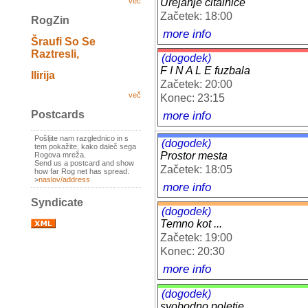
Urejanje čitalnice
več
Začetek: 18:00
RogZin
more info
Šraufi So Se
Raztresli,
(dogodek)
F I N A L E fuzbala
Ilirija
Začetek: 20:00
več
Konec: 23:15
Postcards
more info
Pošljite nam razglednico in s
(dogodek)
tem pokažite, kako daleč sega
Prostor mesta
Rogova mreža.
Send us a postcard and show
Začetek: 18:05
how far Rog net has spread.
>
naslov/address
more info
Syndicate
(dogodek)
Temno kot ...
Začetek: 19:00
Konec: 20:30
more info
(dogodek)
svobodno poletje