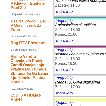
Tradicionalna velika nedeljsk
V Kletko _ Bankirje
Začetek: 11:00
Pred Zid
more info
/ Kaj delaš ? // Hlinim dela...
(dogodek)
Psa Na Vrvico _ Lsd
Antirasistična skupščina
V Usta _ Jezik Za
Zobe
Začetek: 18:00
Konec: 21:00
///// Kaj delaš ? //// Hlini...
more info
Rog RTV Présente:
(dogodek)
Un prédicateur d'une ...
sestanek delovne skupine za 
Pismo Varuhu
Začetek: 16:00
Človekovih Pravic
Konec: 16:30
Zaradi Omejevanja
Pravice Do Javnega
more info
Zbiranja, Ki Ga Izvaja
Ljubljanska Mestna
(dogodek)
Uprava
Redna ROGova skupščina
Začetek: 17:00
...21 January 2026...
more info
LSD IS A HUMAN
RIGHT
(dogodek)