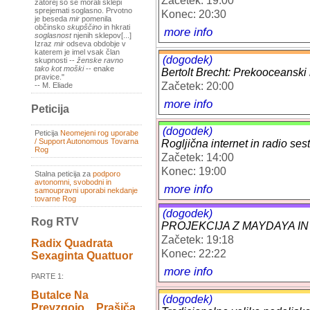
Začetek: 19:00
zatorej so se morali sklepi
sprejemati soglasno. Prvotno
Konec: 20:30
je beseda
mir
pomenila
občinsko
skupščino
in hkrati
more info
soglasnost
njenih sklepov[...]
Izraz
mir
odseva obdobje v
katerem je imel vsak član
(dogodek)
skupnosti --
ženske ravno
tako kot moški
-- enake
Bertolt Brecht: Prekooceanski 
pravice."
Začetek: 20:00
-- M. Eliade
more info
Peticija
(dogodek)
Peticija
Neomejeni rog uporabe
/ Support Autonomous Tovarna
Rogljična internet in radio ses
Rog
Začetek: 14:00
Konec: 19:00
Stalna peticija za
podporo
avtonomni, svobodni in
more info
samoupravni uporabi nekdanje
tovarne Rog
(dogodek)
Rog RTV
PROJEKCIJA Z MAYDAYA 
Začetek: 19:18
Radix Quadrata
Konec: 22:22
Sexaginta Quattuor
more info
PARTE 1:
Butalce Na
(dogodek)
Prevzgojo _ Prašiča