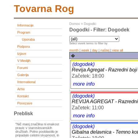
Tovarna Rog
Domov
»
Dogodki
Informacije
Dogodki - Filter: Dogodek
Program
Uporaba
Select event terms to filter by
Podpora
month
|
week
|
day
|
naštej
|
view all
Izjave
�
V Medijih
(dogodek)
Forumi
Revija Agregat - Razredni boji
Galerija
Začetek: 18:00
International
more info
Arhiv
(dogodek)
Kontakt
REVIJA AGREGAT - Razredni
Povezave
Začetek: 11:00
Preblisk
more info
"Nič manj značilna ni enakost
(dogodek)
pravic v staroslovanskih
Gibalna delavnica - Temno ko
družbah. Polno pooblastilo je
pripadalo celotni skupnosti, in