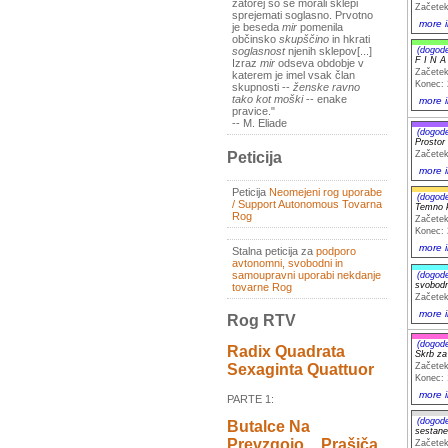
zatorej so se morali sklepi
Začetek
sprejemati soglasno. Prvotno
more i
je beseda
mir
pomenila
občinsko
skupščino
in hkrati
(dogod
soglasnost
njenih sklepov[...]
F I N A
Izraz
mir
odseva obdobje v
Začetek
katerem je imel vsak član
Konec: 
skupnosti --
ženske ravno
tako kot moški
-- enake
more i
pravice."
-- M. Eliade
(dogod
Prostor
Začetek
Peticija
more i
Peticija
Neomejeni rog uporabe
(dogod
/ Support Autonomous Tovarna
Temno k
Rog
Začetek
Konec: 
more i
Stalna peticija za
podporo
avtonomni, svobodni in
samoupravni uporabi nekdanje
(dogod
svobodn
tovarne Rog
Začetek
more i
Rog RTV
(dogod
Radix Quadrata
Skrb za
Začetek
Sexaginta Quattuor
Konec: 
more i
PARTE 1:
(dogod
Butalce Na
sestane
Prevzgojo _ Prašiča
Začetek