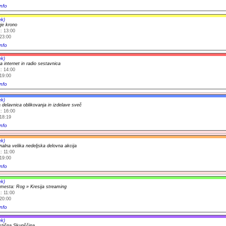
nfo
ek)
uje krono
: 13:00
23:00
nfo
ek)
a internet in radio sestavnica
: 14:00
19:00
nfo
ek)
 delavnica oblikovanja in izdelave sveč
: 16:00
18:19
nfo
ek)
nalna velika nedeljska delovna akcija
: 11:00
19:00
nfo
ek)
 mesta: Rog » Kresija streaming
: 11:00
20:00
nfo
ek)
istična Skupščina