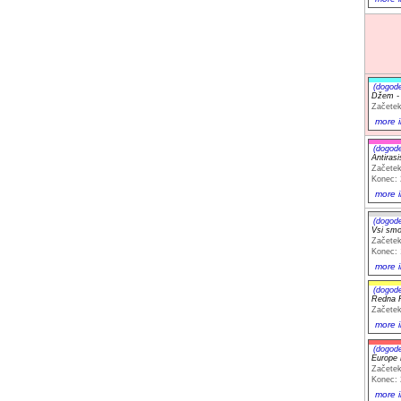
(dogod
Džem - 
Začetek
more i
(dogod
Antiras
Začetek
Konec: 
more i
(dogod
Vsi smo
Začetek
Konec: 
more i
(dogod
Redna 
Začetek
more i
(dogod
Europe 
Začetek
Konec: 
more i