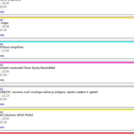
: 18:00
20:00
nfo
ek)
 knjigo
: 18:08
21:00
nfo
ek)
ROGova skupščina
: 17:00
nfo
ek)
pomladni maskenbal Great Spring Maske&Ball
: 13:00
17:00
nfo
ek)
BEZNI, razstava sveč visokega načina je prižgana, vljudno vabljeni k ogledu!
: 12:13
23:00
nfo
ek)
MO (dis)miss MISS ROGA
: 15:00
22:19
nfo