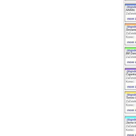
(dogod
hihihihi
Začetek
more i
(dogod
Sestane
Začetek
Konec: 
more i
(dogod
Bill Dan
Začetek
more i
(dogod
Čajanka 
Začetek
Konec: 
more i
(dogod
Temno 
Začetek
Konec: 
more i
(dogod
Javna t
Začetek
Konec: 
more i