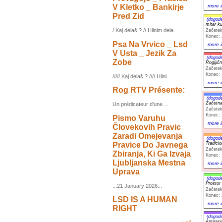
V Kletko _ Bankirje
more i
Pred Zid
(dogod
mitar k
/ Kaj delaš ? // Hlinim dela...
Začetek
Konec: 
Psa Na Vrvico _ Lsd
more i
V Usta _ Jezik Za
(dogod
Zobe
Rogljičn
Začetek
Konec: 
///// Kaj delaš ? //// Hlini...
more i
Rog RTV Présente:
(dogod
Začetna
Un prédicateur d'une ...
Začetek
Konec: 
Pismo Varuhu
more i
Človekovih Pravic
Zaradi Omejevanja
(dogod
Pravice Do Javnega
Tradicio
Začetek
Zbiranja, Ki Ga Izvaja
Konec: 
Ljubljanska Mestna
more i
Uprava
(dogod
Prostor
...21 January 2026...
Začetek
Konec: 
LSD IS A HUMAN
more i
RIGHT
(dogod
Antiras