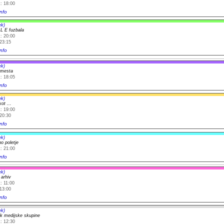
: 18:00
nfo
ek)
 L E fuzbala
: 20:00
23:15
nfo
ek)
 mesta
: 18:05
nfo
ek)
ot ...
: 19:00
20:30
nfo
ek)
o poletje
: 21:00
nfo
ek)
 arhiv
: 11:00
13:00
nfo
ek)
k medijske skupine
: 12:30