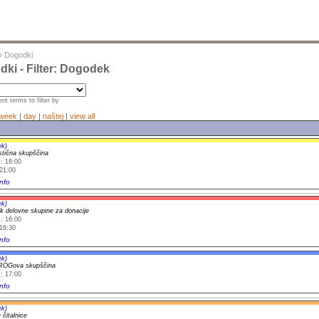
»
Dogodki
ki - Filter: Dogodek
nt terms to filter by
week
|
day
|
naštej
|
view all
ek)
istična skupščina
: 18:00
21:00
nfo
ek)
k delovne skupine za donacije
: 16:00
16:30
nfo
ek)
ROGova skupščina
: 17:00
nfo
ek)
 čitalnice