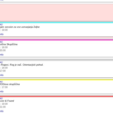
ek)
jam session za vse ustvarjanja željne
: 19:00
nfo
ek)
istična Skupščina
: 18:00
20:00
nfo
ek)
 Rogovi, Rog je naš. Orientacijski pohod.
: 16:00
17:00
nfo
ek)
ROGova skupščina
: 17:00
nfo
ek)
Lost & Found
: 19:00
21:00
nfo