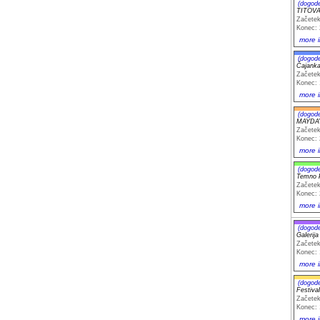
(dogod
TITOVA 
Začetek
Konec: 
more i
(dogod
Čajanka 
Začetek
Konec: 
more i
(dogod
MAYDAY
Začetek
Konec: 
more i
(dogod
Temno 
Začetek
Konec: 
more i
(dogod
Galerij
Začetek
Konec: 
more i
(dogod
Festival
Začetek
Konec: 
more i