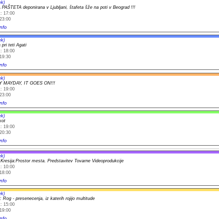
ek)
PAŠTETA deponirana v Ljubljani, štafeta šže na poti v Beograd !!!
: 17:00
23:00
nfo
ek)
pri teti Agati
: 18:00
19:30
nfo
ek)
 MAYDAY, IT GOES ON!!!
: 19:00
23:00
nfo
ek)
kot
: 19:00
20:30
nfo
ek)
a Kresija:Prostor mesta. Predstavitev Tovarne Videoprodukcije
: 10:00
18:00
nfo
ek)
: Rog - presenecenja, iz katerih rojijo multitude
: 15:00
19:00
nfo