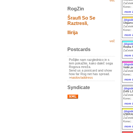
več
Začetek
Konec: 
RogZin
more i
Šraufi So Se
(dogod
Raztresli,
Ubijamo
Začetek
Konec: 
Ilirija
more i
več
(dogod
Redna 
Postcards
Začetek
more i
Pošljite nam razglednico in s
tem pokažite, kako daleč sega
(dogod
Rogova mreža.
Veliki 
Send us a postcard and show
Začetek
how far Rog net has spread.
Konec: 
>
naslov/address
more i
Syndicate
(dogod
DAN LJU
Začetek
Konec: 
more i
(dogod
IZBIRA
Začetek
Konec: 
more i