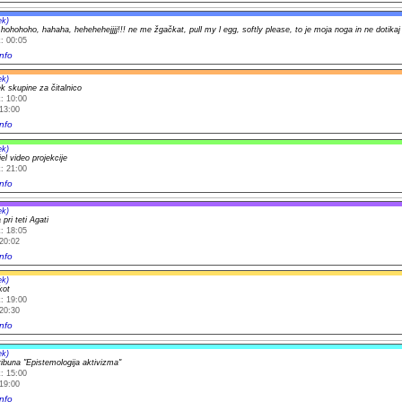
ek)
, hohohoho, hahaha, hehehehejjjj!!! ne me žgačkat, pull my l egg, softly please, to je moja noga in ne dotikaj
: 00:05
nfo
ek)
k skupine za čitalnico
: 10:00
13:00
nfo
ek)
iel video projekcije
: 21:00
nfo
ek)
pri teti Agati
: 18:05
20:02
nfo
ek)
kot
: 19:00
20:30
nfo
ek)
ribuna "Epistemologija aktivizma"
: 15:00
19:00
nfo