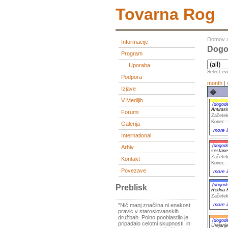
Tovarna Rog
Domov
Informacije
Dogod
Program
Uporaba
Select eve
Podpora
month
|
Izjave
�
V Medijih
(dogod
Antiras
Forumi
Začetek
Konec: 
Galerija
more i
International
(dogod
Arhiv
sestane
Začetek
Kontakt
Konec: 
Povezave
more i
(dogod
Preblisk
Redna 
Začetek
more i
"Nič manj značilna ni enakost
pravic v staroslovanskih
družbah. Polno pooblastilo je
(dogod
pripadalo celotni skupnosti, in
Urejanje