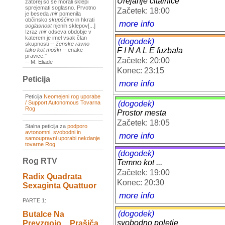
Urejanje čitalnice
zatorej so se morali sklepi
sprejemati soglasno. Prvotno
Začetek: 18:00
je beseda
mir
pomenila
občinsko
skupščino
in hkrati
more info
soglasnost
njenih sklepov[...]
Izraz
mir
odseva obdobje v
katerem je imel vsak član
(dogodek)
skupnosti --
ženske ravno
F I N A L E fuzbala
tako kot moški
-- enake
pravice."
Začetek: 20:00
-- M. Eliade
Konec: 23:15
Peticija
more info
Peticija
Neomejeni rog uporabe
(dogodek)
/ Support Autonomous Tovarna
Rog
Prostor mesta
Začetek: 18:05
Stalna peticija za
podporo
avtonomni, svobodni in
more info
samoupravni uporabi nekdanje
tovarne Rog
(dogodek)
Rog RTV
Temno kot ...
Začetek: 19:00
Radix Quadrata
Konec: 20:30
Sexaginta Quattuor
more info
PARTE 1:
(dogodek)
Butalce Na
svobodno poletje
Prevzgojo _ Prašiča