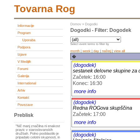
Tovarna Rog
Domov
»
Dogodki
Informacije
Dogodki - Filter: Dogodek
Program
Uporaba
Select event terms to filter by
Podpora
month
|
week
|
day
|
naštej
|
view all
Izjave
�
V Medijih
(dogodek)
Forumi
sestanek delovne skupine za 
Galerija
Začetek: 16:00
Konec: 16:30
International
more info
Arhiv
Kontakt
(dogodek)
Povezave
Redna ROGova skupščina
Začetek: 17:00
Preblisk
more info
"Nič manj značilna ni enakost
pravic v staroslovanskih
družbah. Polno pooblastilo je
(dogodek)
pripadalo celotni skupnosti, in