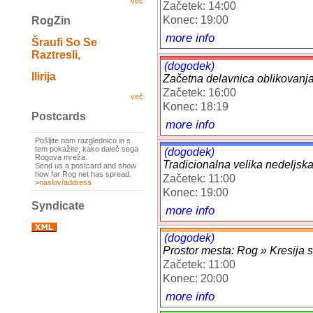
več
Začetek: 14:00
Konec: 19:00
RogZin
more info
Šraufi So Se
Raztresli,
(dogodek)
Ilirija
Začetna delavnica oblikovanja
Začetek: 16:00
več
Konec: 18:19
Postcards
more info
Pošljite nam razglednico in s
tem pokažite, kako daleč sega
(dogodek)
Rogova mreža.
Tradicionalna velika nedeljsk
Send us a postcard and show
how far Rog net has spread.
Začetek: 11:00
>
naslov/address
Konec: 19:00
Syndicate
more info
(dogodek)
Prostor mesta: Rog » Kresija 
Začetek: 11:00
Konec: 20:00
more info