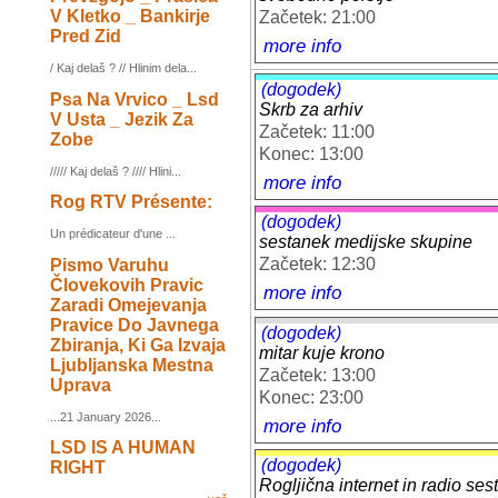
V Kletko _ Bankirje
Začetek: 21:00
Pred Zid
more info
/ Kaj delaš ? // Hlinim dela...
(dogodek)
Psa Na Vrvico _ Lsd
Skrb za arhiv
V Usta _ Jezik Za
Začetek: 11:00
Zobe
Konec: 13:00
///// Kaj delaš ? //// Hlini...
more info
Rog RTV Présente:
(dogodek)
Un prédicateur d'une ...
sestanek medijske skupine
Začetek: 12:30
Pismo Varuhu
Človekovih Pravic
more info
Zaradi Omejevanja
Pravice Do Javnega
(dogodek)
Zbiranja, Ki Ga Izvaja
mitar kuje krono
Ljubljanska Mestna
Začetek: 13:00
Uprava
Konec: 23:00
...21 January 2026...
more info
LSD IS A HUMAN
(dogodek)
RIGHT
Rogljična internet in radio ses