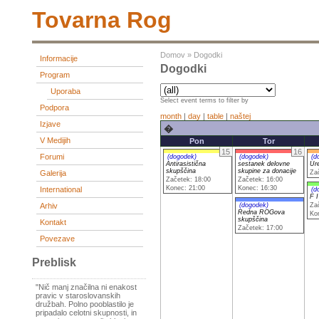
Tovarna Rog
Domov
»
Dogodki
Informacije
Dogodki
Program
Uporaba
Select event terms to filter by
Podpora
month
|
day
|
table
|
naštej
Izjave
�
V Medijih
Pon
Tor
15
16
Forumi
(dogodek)
(dogodek)
(d
Antirasistična
sestanek delovne
Ure
skupščina
skupine za donacije
Za
Galerija
Začetek: 18:00
Začetek: 16:00
Konec: 21:00
Konec: 16:30
International
(d
F I
Arhiv
(dogodek)
Za
Redna ROGova
Ko
skupščina
Kontakt
Začetek: 17:00
Povezave
Preblisk
"Nič manj značilna ni enakost
pravic v staroslovanskih
družbah. Polno pooblastilo je
pripadalo celotni skupnosti, in