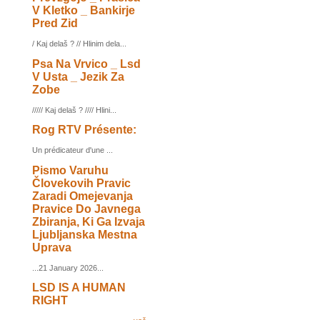
V Kletko _ Bankirje
Pred Zid
/ Kaj delaš ? // Hlinim dela...
Psa Na Vrvico _ Lsd
V Usta _ Jezik Za
Zobe
///// Kaj delaš ? //// Hlini...
Rog RTV Présente:
Un prédicateur d'une ...
Pismo Varuhu
Človekovih Pravic
Zaradi Omejevanja
Pravice Do Javnega
Zbiranja, Ki Ga Izvaja
Ljubljanska Mestna
Uprava
...21 January 2026...
LSD IS A HUMAN
RIGHT