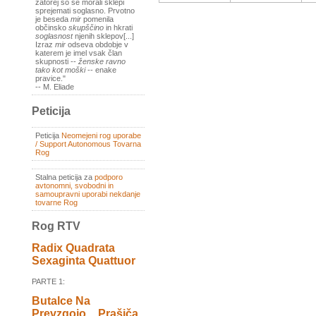
zatorej so se morali sklepi
sprejemati soglasno. Prvotno
je beseda
mir
pomenila
občinsko
skupščino
in hkrati
soglasnost
njenih sklepov[...]
Izraz
mir
odseva obdobje v
katerem je imel vsak član
skupnosti --
ženske ravno
tako kot moški
-- enake
pravice."
-- M. Eliade
Peticija
Peticija
Neomejeni rog uporabe
/ Support Autonomous Tovarna
Rog
Stalna peticija za
podporo
avtonomni, svobodni in
samoupravni uporabi nekdanje
tovarne Rog
Rog RTV
Radix Quadrata
Sexaginta Quattuor
PARTE 1:
Butalce Na
Prevzgojo _ Prašiča