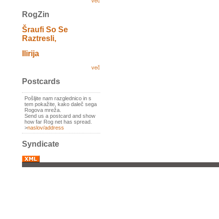
več
RogZin
Šraufi So Se
Raztresli,
Ilirija
več
Postcards
Pošljite nam razglednico in s
tem pokažite, kako daleč sega
Rogova mreža.
Send us a postcard and show
how far Rog net has spread.
>
naslov/address
Syndicate