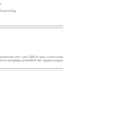
...
Tovarni Rog.
rerokovali smrt. Leta 1984 je spis o smrti umetnosti izdal Arthur C. Danto in svoje nekoliko s
al konca nastajanja umetniških del, njegovo pogosto pojavljanje v teoriji likovne oz. vizual