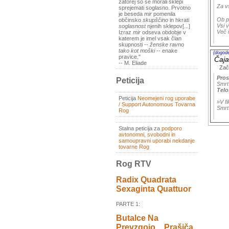
zatorej so se morali sklepi
Za vs
sprejemati soglasno. Prvotno
je beseda
mir
pomenila
Ob p
občinsko
skupščino
in hkrati
Vsi v
soglasnost
njenih sklepov[...]
Več 
Izraz
mir
odseva obdobje v
katerem je imel vsak član
skupnosti --
ženske ravno
tako kot moški
-- enake
(dogod
pravice."
Čaja
-- M. Eliade
Zač
Pros
Peticija
Smrt
Telo
Peticija
Neomejeni rog uporabe
»V fi
/ Support Autonomous Tovarna
Smrt
Rog
Stalna peticija za
podporo
avtonomni, svobodni in
samoupravni uporabi nekdanje
tovarne Rog
Rog RTV
Radix Quadrata
Sexaginta Quattuor
PARTE 1:
Butalce Na
Prevzgojo _ Prašiča