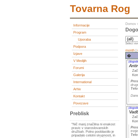
Tovarna Rog
Domov
Informacije
Dogod
Program
Uporaba
Select eve
Podpora
month
|
Izjave
�
V Medijih
(dogod
Anti
Forumi
Zač
Kon
Galerija
Pros
International
drug
Telo
Arhiv
Dane
Kontakt
Povezave
(dogod
Vadb
Preblisk
Zač
Kon
"Nič manj značilna ni enakost
Pros
pravic v staroslovanskih
tretj
družbah. Polno pooblastilo je
Telo
pripadalo celotni skupnosti, in