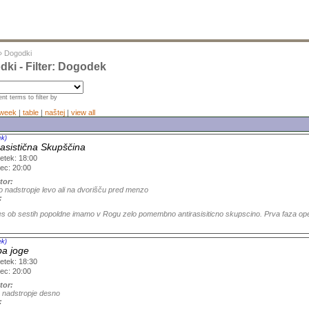
»
Dogodki
ki - Filter: Dogodek
nt terms to filter by
week
|
table
|
naštej
|
view all
ek)
rasistična Skupščina
etek: 18:00
ec: 20:00
tor:
o nadstropje levo ali na dvorišču pred menzo
:
s ob sestih popoldne imamo v Rogu zelo pomembno antirasisiticno skupscino. Prva faza opera
ek)
a joge
etek: 18:30
ec: 20:00
tor:
e nadstropje desno
: