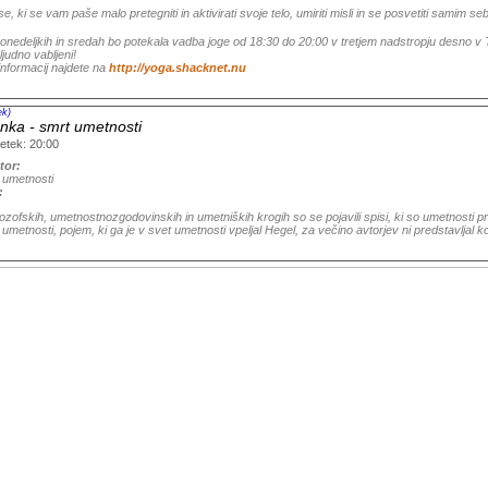
e, ki se vam paše malo pretegniti in aktivirati svoje telo, umiriti misli in se posvetiti samim sebi
onedeljkih in sredah bo potekala vadba joge od 18:30 do 20:00 v tretjem nadstropju desno v 
ljudno vabljeni!
informacij najdete na
http://yoga.shacknet.nu
ek)
nka - smrt umetnosti
etek: 20:00
tor:
 umetnosti
:
lozofskih, umetnostnozgodovinskih in umetniških krogih so se pojavili spisi, ki so umetnosti p
 umetnosti, pojem, ki ga je v svet umetnosti vpeljal Hegel, za večino avtorjev ni predstavlj