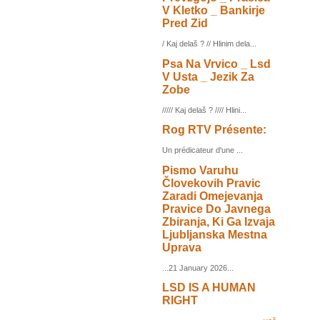
V Kletko _ Bankirje
Pred Zid
/ Kaj delaš ? // Hlinim dela...
Psa Na Vrvico _ Lsd
V Usta _ Jezik Za
Zobe
///// Kaj delaš ? //// Hlini...
Rog RTV Présente:
Un prédicateur d'une ...
Pismo Varuhu
Človekovih Pravic
Zaradi Omejevanja
Pravice Do Javnega
Zbiranja, Ki Ga Izvaja
Ljubljanska Mestna
Uprava
...21 January 2026...
LSD IS A HUMAN
RIGHT