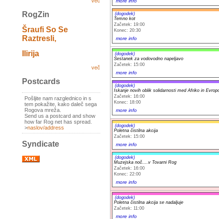
več
more info
RogZin
(dogodek)
Temno kot
Začetek: 19:00
Šraufi So Se
Konec: 20:30
Raztresli,
more info
Ilirija
(dogodek)
Sestanek za vodovodno napeljavo
Začetek: 15:00
več
more info
Postcards
(dogodek)
Iskanje novih oblik solidarnosti med Afriko in Evrop
Začetek: 16:00
Pošljite nam razglednico in s
Konec: 18:00
tem pokažite, kako daleč sega
Rogova mreža.
more info
Send us a postcard and show
how far Rog net has spread.
(dogodek)
>
naslov/address
Poletna čistilna akcija
Začetek: 15:00
Syndicate
more info
(dogodek)
Muzejska noč....v Tovarni Rog
Začetek: 16:00
Konec: 22:00
more info
(dogodek)
Poletna čistilna akcija se nadaljuje
Začetek: 11:00
more info