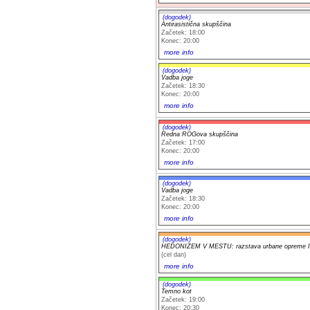
(dogodek)
Antirasistična skupščina
Začetek: 18:00
Konec: 20:00
more info
(dogodek)
Vadba joge
Začetek: 18:30
Konec: 20:00
more info
(dogodek)
Redna ROGova skupščina
Začetek: 17:00
Konec: 20:00
more info
(dogodek)
Vadba joge
Začetek: 18:30
Konec: 20:00
more info
(dogodek)
HEDONIZEM V MESTU: razstava urbane opreme Iv
(cel dan)
more info
(dogodek)
Temno kot
Začetek: 19:00
Konec: 20:30