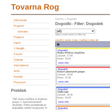
Tovarna Rog
Domov
»
Dogodki
Informacije
Dogodki - Filter: Dogodek
Program
Uporaba
Select event terms to filter by
Podpora
month
|
week
|
day
|
naštej
|
view all
Izjave
�
V Medijih
(dogodek)
Redna ROGova skupščina
Forumi
Začetek: 17:00
Konec: 20:00
Galerija
more info
International
(dogodek)
Arhiv
Koncert planetarnih gongov
Začetek: 20:00
Kontakt
Konec: 21:30
more info
Povezave
(dogodek)
Preblisk
Vadba joge
Začetek: 18:30
Konec: 20:00
"Nič manj značilna ni enakost
more info
pravic v staroslovanskih
družbah. Polno pooblastilo je
pripadalo celotni skupnosti, in
(dogodek)