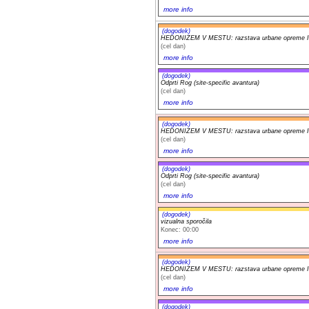
more info
(dogodek)
HEDONIZEM V MESTU: razstava urbane opreme Iv
(cel dan)
more info
(dogodek)
Odprti Rog (site-specific avantura)
(cel dan)
more info
(dogodek)
HEDONIZEM V MESTU: razstava urbane opreme Iv
(cel dan)
more info
(dogodek)
Odprti Rog (site-specific avantura)
(cel dan)
more info
(dogodek)
vizualna sporočila
Konec: 00:00
more info
(dogodek)
HEDONIZEM V MESTU: razstava urbane opreme Iv
(cel dan)
more info
(dogodek)