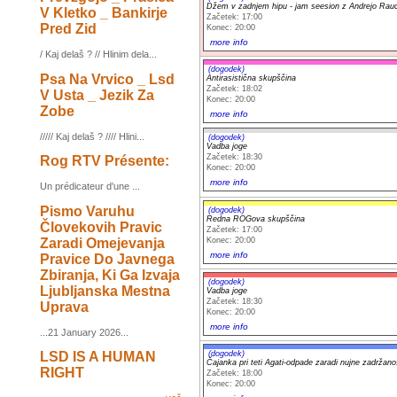
Džem v zadnjem hipu - jam seesion z Andrejo Rau
V Kletko _ Bankirje
Začetek: 17:00
Pred Zid
Konec: 20:00
more info
/ Kaj delaš ? // Hlinim dela...
(dogodek)
Psa Na Vrvico _ Lsd
Antirasistična skupščina
Začetek: 18:02
V Usta _ Jezik Za
Konec: 20:00
Zobe
more info
///// Kaj delaš ? //// Hlini...
(dogodek)
Vadba joge
Začetek: 18:30
Rog RTV Présente:
Konec: 20:00
more info
Un prédicateur d'une ...
Pismo Varuhu
(dogodek)
Redna ROGova skupščina
Človekovih Pravic
Začetek: 17:00
Zaradi Omejevanja
Konec: 20:00
more info
Pravice Do Javnega
Zbiranja, Ki Ga Izvaja
(dogodek)
Ljubljanska Mestna
Vadba joge
Začetek: 18:30
Uprava
Konec: 20:00
more info
...21 January 2026...
(dogodek)
LSD IS A HUMAN
Čajanka pri teti Agati-odpade zaradi nujne zadržano
RIGHT
Začetek: 18:00
Konec: 20:00