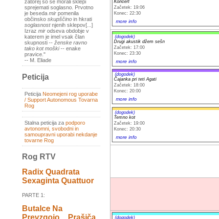
zatorej so se morali sklepi
Koncert
sprejemati soglasno. Prvotno
Začetek: 19:06
je beseda
mir
pomenila
Konec: 22:30
občinsko
skupščino
in hkrati
more info
soglasnost
njenih sklepov[...]
Izraz
mir
odseva obdobje v
katerem je imel vsak član
(dogodek)
Drugi akustik džem sešn
skupnosti --
ženske ravno
Začetek: 17:00
tako kot moški
-- enake
Konec: 23:30
pravice."
-- M. Eliade
more info
(dogodek)
Peticija
Čajanka pri teti Agati
Začetek: 18:00
Konec: 20:00
Peticija
Neomejeni rog uporabe
more info
/ Support Autonomous Tovarna
Rog
(dogodek)
Temno kot
Stalna peticija za
podporo
Začetek: 19:00
avtonomni, svobodni in
Konec: 20:30
samoupravni uporabi nekdanje
more info
tovarne Rog
Rog RTV
Radix Quadrata
Sexaginta Quattuor
PARTE 1:
Butalce Na
Prevzgojo _ Prašiča
(dogodek)