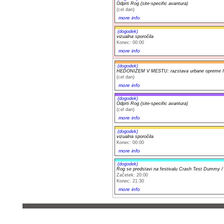
Odprti Rog (site-specific avantura)
(cel dan)
more info
(dogodek)
vizualna sporočila
Konec: 00:00
more info
(dogodek)
HEDONIZEM V MESTU: razstava urbane opreme Iv
(cel dan)
more info
(dogodek)
Odprti Rog (site-specific avantura)
(cel dan)
more info
(dogodek)
vizualna sporočila
Konec: 00:00
more info
(dogodek)
Rog se predstavi na festivalu Crash Test Dummy / 
Začetek: 20:00
Konec: 21:30
more info