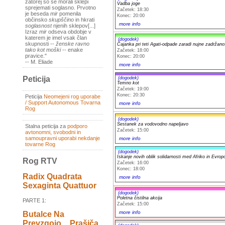
zatorej so se morali sklepi
Vadba joge
sprejemati soglasno. Prvotno
Začetek: 18:30
je beseda
mir
pomenila
Konec: 20:00
občinsko
skupščino
in hkrati
more info
soglasnost
njenih sklepov[...]
Izraz
mir
odseva obdobje v
katerem je imel vsak član
(dogodek)
skupnosti --
ženske ravno
Čajanka pri teti Agati-odpade zaradi nujne zadržano
tako kot moški
-- enake
Začetek: 18:00
pravice."
Konec: 20:00
-- M. Eliade
more info
Peticija
(dogodek)
Temno kot
Začetek: 19:00
Konec: 20:30
Peticija
Neomejeni rog uporabe
/ Support Autonomous Tovarna
more info
Rog
(dogodek)
Sestanek za vodovodno napeljavo
Stalna peticija za
podporo
Začetek: 15:00
avtonomni, svobodni in
samoupravni uporabi nekdanje
more info
tovarne Rog
(dogodek)
Iskanje novih oblik solidarnosti med Afriko in Evrop
Rog RTV
Začetek: 16:00
Konec: 18:00
Radix Quadrata
more info
Sexaginta Quattuor
(dogodek)
Poletna čistilna akcija
PARTE 1:
Začetek: 15:00
more info
Butalce Na
Prevzgojo _ Prašiča