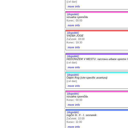
(cel dan)
more info
(dogodek)
vizualna sporočila
Konec: 00:00
more info
(dogodek)
VADBA JOGE
Začetek: 18:00
Konec: 19:30
more info
(dogodek)
HEDONIZEM V MESTU: razstava urbane opreme Iv
(cel dan)
more info
(dogodek)
Odprti Rog (site-specific avantura)
(cel dan)
more info
(dogodek)
vizualna sporočila
Konec: 00:00
more info
(dogodek)
rogZin št. II - I. sestanek
Začetek: 10:00
Konec: 11:00
more info