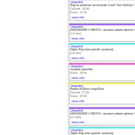
(dogodek)
Rog se predstavi na festivalu Crash Test Dummy / 
Začetek: 20:00
Konec: 21:30
more info
(dogodek)
HEDONIZEM V MESTU: razstava urbane opreme Iv
(cel dan)
more info
(dogodek)
Odprti Rog (site-specific avantura)
(cel dan)
more info
(dogodek)
vizualna sporočila
Konec: 00:00
more info
(dogodek)
Redna ROGova skupščina
Začetek: 17:00
Konec: 20:00
more info
(dogodek)
HEDONIZEM V MESTU: razstava urbane opreme Iv
(cel dan)
more info
(dogodek)
Odprti Rog (site-specific avantura)