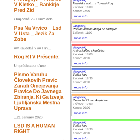
(dogodek)
V Kletko _ Bankirje
Muzejska noč....v Tovarni Rog
Začetek: 16:00
Pred Zid
Konec: 22:00
more info
/ Kaj delaš ? // Hlinim dela...
(dogodek)
Psa Na Vrvico _ Lsd
Poletna čistilna akcija se nadaljuje
V Usta _ Jezik Za
Začetek: 11:00
more info
Zobe
(dogodek)
///// Kaj delaš ? //// Hlini...
Antirasistična skupščina
Začetek: 18:00
Rog RTV Présente:
Konec: 20:00
more info
Un prédicateur d'une ...
(dogodek)
Pismo Varuhu
Vadba joge
Začetek: 18:30
Človekovih Pravic
Konec: 20:00
Zaradi Omejevanja
more info
Pravice Do Javnega
Zbiranja, Ki Ga Izvaja
(dogodek)
Redna ROGova skupščina
Ljubljanska Mestna
Začetek: 17:00
Uprava
Konec: 20:00
more info
...21 January 2026...
(dogodek)
LSD IS A HUMAN
Vadba joge
Začetek: 18:30
RIGHT
Konec: 20:00
more info