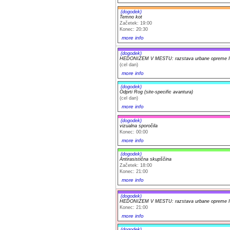
(dogodek)
Temno kot
Začetek: 19:00
Konec: 20:30
more info
(dogodek)
HEDONIZEM V MESTU: razstava urbane opreme Iv
(cel dan)
more info
(dogodek)
Odprti Rog (site-specific avantura)
(cel dan)
more info
(dogodek)
vizualna sporočila
Konec: 00:00
more info
(dogodek)
Antirasistična skupščina
Začetek: 18:00
Konec: 21:00
more info
(dogodek)
HEDONIZEM V MESTU: razstava urbane opreme Iv
Konec: 21:00
more info
(dogodek)