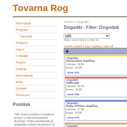
Tovarna Rog
Domov
»
Dogodki
Informacije
Dogodki - Filter: Dogodek
Program
Uporaba
Select event terms to filter by
Podpora
month
|
week
|
day
|
naštej
|
view all
Izjave
�
V Medijih
(dogodek)
Antirasistična skupščina
Forumi
Začetek: 18:02
Konec: 20:00
Galerija
more info
International
(dogodek)
Arhiv
Vadba joge
Začetek: 18:30
Kontakt
Konec: 20:00
more info
Povezave
(dogodek)
Preblisk
Redna ROGova skupščina
Začetek: 17:00
Konec: 20:00
"Nič manj značilna ni enakost
more info
pravic v staroslovanskih
družbah. Polno pooblastilo je
pripadalo celotni skupnosti, in
(dogodek)