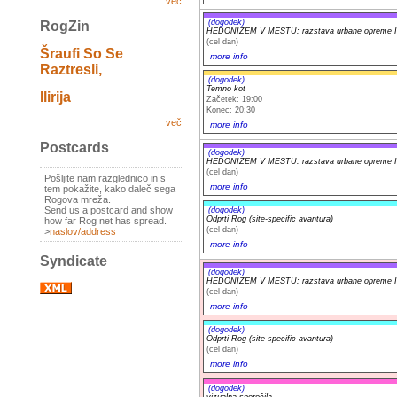
več
(dogodek)
RogZin
HEDONIZEM V MESTU: razstava urbane opreme Iv
(cel dan)
Šraufi So Se
more info
Raztresli,
(dogodek)
Temno kot
Ilirija
Začetek: 19:00
Konec: 20:30
več
more info
Postcards
(dogodek)
HEDONIZEM V MESTU: razstava urbane opreme Iv
(cel dan)
Pošljite nam razglednico in s
more info
tem pokažite, kako daleč sega
Rogova mreža.
Send us a postcard and show
(dogodek)
Odprti Rog (site-specific avantura)
how far Rog net has spread.
(cel dan)
>
naslov/address
more info
Syndicate
(dogodek)
HEDONIZEM V MESTU: razstava urbane opreme Iv
(cel dan)
more info
(dogodek)
Odprti Rog (site-specific avantura)
(cel dan)
more info
(dogodek)
vizualna sporočila