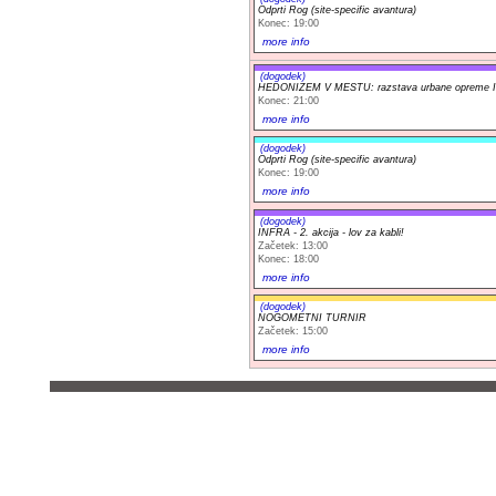
Odprti Rog (site-specific avantura)
Konec: 19:00
more info
(dogodek)
HEDONIZEM V MESTU: razstava urbane opreme Iv
Konec: 21:00
more info
(dogodek)
Odprti Rog (site-specific avantura)
Konec: 19:00
more info
(dogodek)
INFRA - 2. akcija - lov za kabli!
Začetek: 13:00
Konec: 18:00
more info
(dogodek)
NOGOMETNI TURNIR
Začetek: 15:00
more info