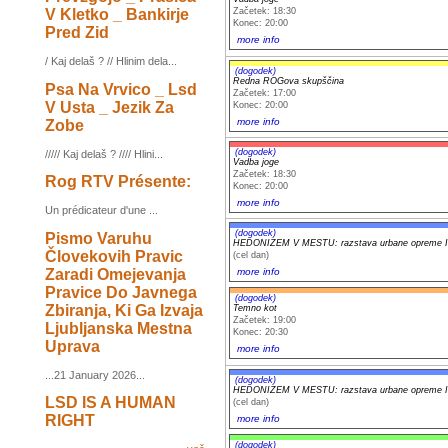
V Kletko _ Bankirje
Začetek: 18:30
Konec: 20:00
Pred Zid
more info
/ Kaj delaš ? // Hlinim dela...
(dogodek)
Redna ROGova skupščina
Psa Na Vrvico _ Lsd
Začetek: 17:00
V Usta _ Jezik Za
Konec: 20:00
more info
Zobe
(dogodek)
///// Kaj delaš ? //// Hlini...
Vadba joge
Začetek: 18:30
Rog RTV Présente:
Konec: 20:00
more info
Un prédicateur d'une ...
(dogodek)
Pismo Varuhu
HEDONIZEM V MESTU: razstava urbane opreme Iv
Človekovih Pravic
(cel dan)
Zaradi Omejevanja
more info
Pravice Do Javnega
(dogodek)
Zbiranja, Ki Ga Izvaja
Temno kot
Začetek: 19:00
Ljubljanska Mestna
Konec: 20:30
Uprava
more info
...21 January 2026...
(dogodek)
HEDONIZEM V MESTU: razstava urbane opreme Iv
LSD IS A HUMAN
(cel dan)
RIGHT
more info
(dogodek)