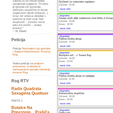
zatorej so se morali sklepi
Sestanek za vodovodno napeljavo
sprejemati soglasno. Prvotno
Začetek: 15:00
je beseda
mir
pomenila
more info
občinsko
skupščino
in hkrati
soglasnost
njenih sklepov[...]
(dogodek)
Izraz
mir
odseva obdobje v
Iskanje novih oblik solidarnosti med Afriko in Evrop
katerem je imel vsak član
Začetek: 16:00
skupnosti --
ženske ravno
Konec: 18:00
tako kot moški
-- enake
pravice."
more info
-- M. Eliade
(dogodek)
Poletna čistilna akcija
Peticija
Začetek: 15:00
more info
Peticija
Neomejeni rog uporabe
/ Support Autonomous Tovarna
(dogodek)
Rog
Muzejska noč....v Tovarni Rog
Začetek: 16:00
Konec: 22:00
Stalna peticija za
podporo
more info
avtonomni, svobodni in
samoupravni uporabi nekdanje
tovarne Rog
(dogodek)
Poletna čistilna akcija se nadaljuje
Začetek: 11:00
Rog RTV
more info
Radix Quadrata
(dogodek)
Sexaginta Quattuor
Antirasistična skupščina
Začetek: 18:00
Konec: 20:00
PARTE 1:
more info
Butalce Na
(dogodek)
Prevzgojo _ Prašiča
Vadba joge