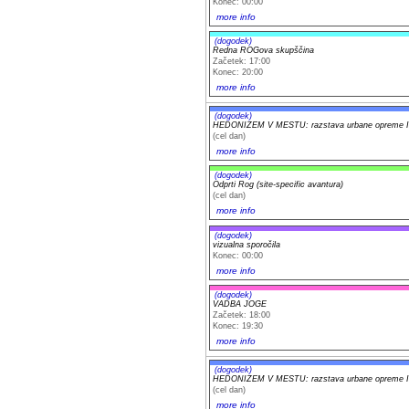
Konec: 00:00
more info
(dogodek)
Redna ROGova skupščina
Začetek: 17:00
Konec: 20:00
more info
(dogodek)
HEDONIZEM V MESTU: razstava urbane opreme Iv
(cel dan)
more info
(dogodek)
Odprti Rog (site-specific avantura)
(cel dan)
more info
(dogodek)
vizualna sporočila
Konec: 00:00
more info
(dogodek)
VADBA JOGE
Začetek: 18:00
Konec: 19:30
more info
(dogodek)
HEDONIZEM V MESTU: razstava urbane opreme Iv
(cel dan)
more info