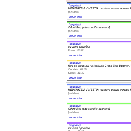
(dogodek)
HEDONIZEM V MESTU: razstava urbane opreme Iv
(cel dan)
more info
(dogodek)
Odprti Rog (site-specific avantura)
(cel dan)
more info
(dogodek)
vizualna sporočila
Konec: 00:00
more info
(dogodek)
Rog se predstavi na festivalu Crash Test Dummy / 
Začetek: 20:00
Konec: 21:30
more info
(dogodek)
HEDONIZEM V MESTU: razstava urbane opreme Iv
(cel dan)
more info
(dogodek)
Odprti Rog (site-specific avantura)
(cel dan)
more info
(dogodek)
vizualna sporočila