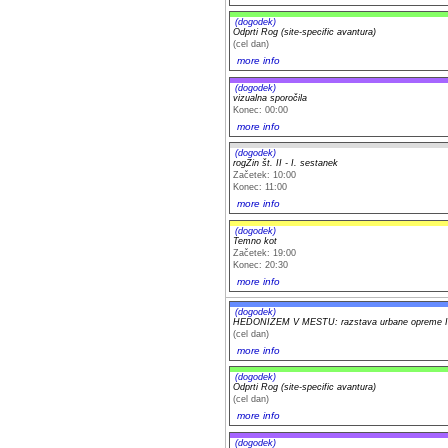
(dogodek)
Odprti Rog (site-specific avantura)
(cel dan)
more info
(dogodek)
vizualna sporočila
Konec: 00:00
more info
(dogodek)
rogZin št. II - I. sestanek
Začetek: 10:00
Konec: 11:00
more info
(dogodek)
Temno kot
Začetek: 19:00
Konec: 20:30
more info
(dogodek)
HEDONIZEM V MESTU: razstava urbane opreme Iv
(cel dan)
more info
(dogodek)
Odprti Rog (site-specific avantura)
(cel dan)
more info
(dogodek)