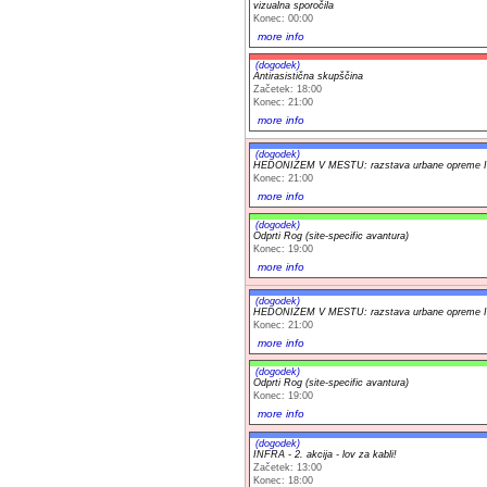
vizualna sporočila
Konec: 00:00
more info
(dogodek)
Antirasistična skupščina
Začetek: 18:00
Konec: 21:00
more info
(dogodek)
HEDONIZEM V MESTU: razstava urbane opreme Iv
Konec: 21:00
more info
(dogodek)
Odprti Rog (site-specific avantura)
Konec: 19:00
more info
(dogodek)
HEDONIZEM V MESTU: razstava urbane opreme Iv
Konec: 21:00
more info
(dogodek)
Odprti Rog (site-specific avantura)
Konec: 19:00
more info
(dogodek)
INFRA - 2. akcija - lov za kabli!
Začetek: 13:00
Konec: 18:00