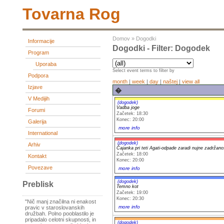
Tovarna Rog
Domov
»
Dogodki
Informacije
Dogodki - Filter: Dogodek
Program
Uporaba
Select event terms to filter by
Podpora
month
|
week
|
day
|
naštej
|
view all
Izjave
�
V Medijih
(dogodek)
Vadba joge
Forumi
Začetek: 18:30
Konec: 20:00
Galerija
more info
International
(dogodek)
Arhiv
Čajanka pri teti Agati-odpade zaradi nujne zadržano
Začetek: 18:00
Kontakt
Konec: 20:00
Povezave
more info
(dogodek)
Preblisk
Temno kot
Začetek: 19:00
Konec: 20:30
"Nič manj značilna ni enakost
more info
pravic v staroslovanskih
družbah. Polno pooblastilo je
pripadalo celotni skupnosti, in
(dogodek)