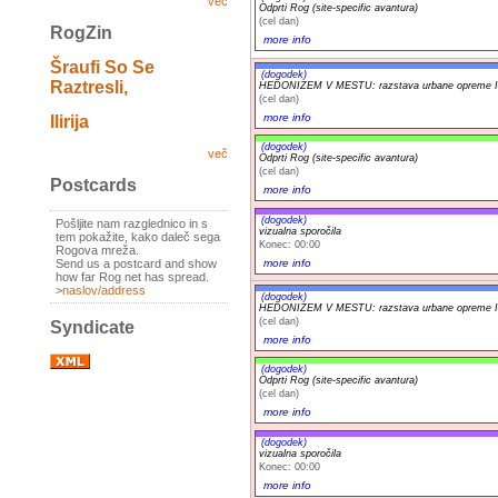
več
Odprti Rog (site-specific avantura)
(cel dan)
RogZin
more info
Šraufi So Se
(dogodek)
Raztresli,
HEDONIZEM V MESTU: razstava urbane opreme Iv
(cel dan)
more info
Ilirija
(dogodek)
več
Odprti Rog (site-specific avantura)
(cel dan)
Postcards
more info
(dogodek)
Pošljite nam razglednico in s
vizualna sporočila
tem pokažite, kako daleč sega
Konec: 00:00
Rogova mreža.
more info
Send us a postcard and show
how far Rog net has spread.
>
naslov/address
(dogodek)
HEDONIZEM V MESTU: razstava urbane opreme Iv
(cel dan)
Syndicate
more info
(dogodek)
Odprti Rog (site-specific avantura)
(cel dan)
more info
(dogodek)
vizualna sporočila
Konec: 00:00
more info