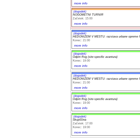
more info
(dogodek)
NOGOMETNI TURNIR
Začetek: 15:00
more info
(dogodek)
HEDONIZEM V MESTU: razstava urbane opreme Iv
Konec: 21:00
more info
(dogodek)
Odprti Rog (site-specific avantura)
Konec: 19:00
more info
(dogodek)
HEDONIZEM V MESTU: razstava urbane opreme Iv
Konec: 21:00
more info
(dogodek)
Odprti Rog (site-specific avantura)
Konec: 19:00
more info
(dogodek)
Skupščina
Začetek: 17:00
Konec: 19:00
more info