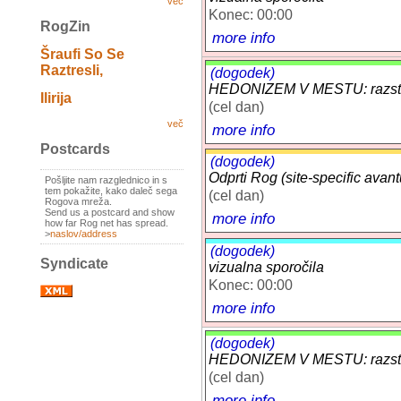
več
Konec: 00:00
RogZin
more info
Šraufi So Se
Raztresli,
(dogodek)
HEDONIZEM V MESTU: razstav
Ilirija
(cel dan)
več
more info
Postcards
(dogodek)
Odprti Rog (site-specific avant
Pošljite nam razglednico in s
tem pokažite, kako daleč sega
(cel dan)
Rogova mreža.
Send us a postcard and show
more info
how far Rog net has spread.
>
naslov/address
(dogodek)
Syndicate
vizualna sporočila
Konec: 00:00
more info
(dogodek)
HEDONIZEM V MESTU: razstav
(cel dan)
more info