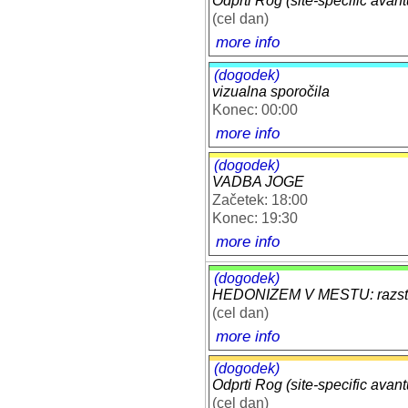
Odprti Rog (site-specific avant
(cel dan)
more info
(dogodek)
vizualna sporočila
Konec: 00:00
more info
(dogodek)
VADBA JOGE
Začetek: 18:00
Konec: 19:30
more info
(dogodek)
HEDONIZEM V MESTU: razstav
(cel dan)
more info
(dogodek)
Odprti Rog (site-specific avant
(cel dan)