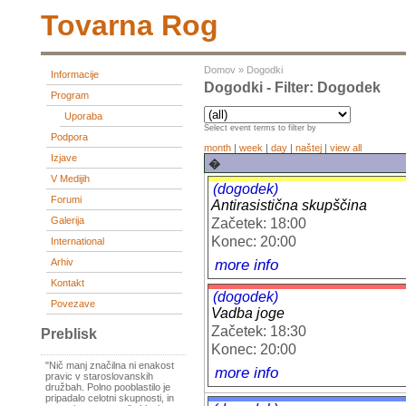
Tovarna Rog
Domov
»
Dogodki
Informacije
Dogodki - Filter: Dogodek
Program
Uporaba
Select event terms to filter by
Podpora
month
|
week
|
day
|
naštej
|
view all
Izjave
�
V Medijih
(dogodek)
Forumi
Antirasistična skupščina
Galerija
Začetek: 18:00
Konec: 20:00
International
more info
Arhiv
Kontakt
(dogodek)
Povezave
Vadba joge
Začetek: 18:30
Preblisk
Konec: 20:00
"Nič manj značilna ni enakost
more info
pravic v staroslovanskih
družbah. Polno pooblastilo je
pripadalo celotni skupnosti, in