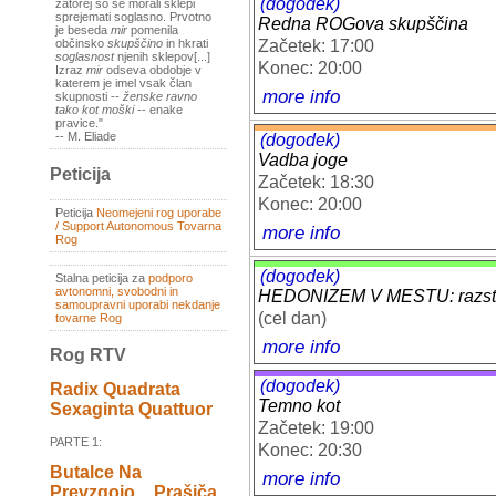
(dogodek)
zatorej so se morali sklepi
sprejemati soglasno. Prvotno
Redna ROGova skupščina
je beseda
mir
pomenila
Začetek: 17:00
občinsko
skupščino
in hkrati
soglasnost
njenih sklepov[...]
Konec: 20:00
Izraz
mir
odseva obdobje v
katerem je imel vsak član
more info
skupnosti --
ženske ravno
tako kot moški
-- enake
pravice."
-- M. Eliade
(dogodek)
Vadba joge
Peticija
Začetek: 18:30
Konec: 20:00
Peticija
Neomejeni rog uporabe
/ Support Autonomous Tovarna
more info
Rog
(dogodek)
Stalna peticija za
podporo
avtonomni, svobodni in
HEDONIZEM V MESTU: razstav
samoupravni uporabi nekdanje
(cel dan)
tovarne Rog
more info
Rog RTV
(dogodek)
Radix Quadrata
Temno kot
Sexaginta Quattuor
Začetek: 19:00
PARTE 1:
Konec: 20:30
Butalce Na
more info
Prevzgojo _ Prašiča