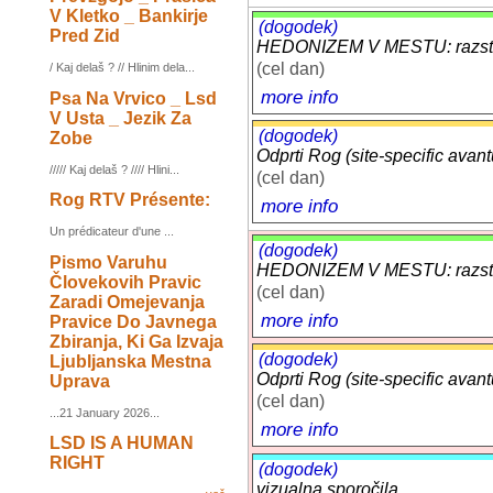
V Kletko _ Bankirje
(dogodek)
Pred Zid
HEDONIZEM V MESTU: razstav
(cel dan)
/ Kaj delaš ? // Hlinim dela...
more info
Psa Na Vrvico _ Lsd
V Usta _ Jezik Za
(dogodek)
Zobe
Odprti Rog (site-specific avant
///// Kaj delaš ? //// Hlini...
(cel dan)
Rog RTV Présente:
more info
Un prédicateur d'une ...
(dogodek)
Pismo Varuhu
HEDONIZEM V MESTU: razstav
Človekovih Pravic
(cel dan)
Zaradi Omejevanja
more info
Pravice Do Javnega
Zbiranja, Ki Ga Izvaja
(dogodek)
Ljubljanska Mestna
Odprti Rog (site-specific avant
Uprava
(cel dan)
...21 January 2026...
more info
LSD IS A HUMAN
RIGHT
(dogodek)
vizualna sporočila