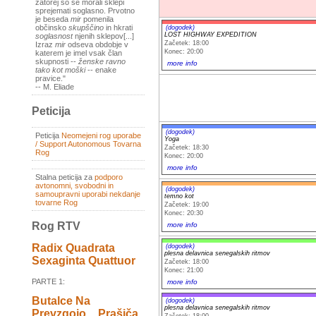
zatorej so se morali sklepi
sprejemati soglasno. Prvotno
je beseda
mir
pomenila
občinsko
skupščino
in hkrati
(dogodek)
LOST HIGHWAY EXPEDITION
soglasnost
njenih sklepov[...]
Začetek: 18:00
Izraz
mir
odseva obdobje v
Konec: 20:00
katerem je imel vsak član
skupnosti --
ženske ravno
more info
tako kot moški
-- enake
pravice."
-- M. Eliade
Peticija
(dogodek)
Peticija
Neomejeni rog uporabe
Yoga
/ Support Autonomous Tovarna
Začetek: 18:30
Rog
Konec: 20:00
more info
Stalna peticija za
podporo
avtonomni, svobodni in
(dogodek)
samoupravni uporabi nekdanje
temno kot
tovarne Rog
Začetek: 19:00
Konec: 20:30
Rog RTV
more info
Radix Quadrata
(dogodek)
plesna delavnica senegalskih ritmov
Sexaginta Quattuor
Začetek: 18:00
Konec: 21:00
PARTE 1:
more info
Butalce Na
(dogodek)
plesna delavnica senegalskih ritmov
Prevzgojo _ Prašiča