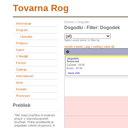
Tovarna Rog
Domov
»
Dogodki
Informacije
Dogodki - Filter: Dogodek
Program
Uporaba
Select event terms to filter by
Podpora
month
|
week
|
day
|
naštej
|
view all
Izjave
�
V Medijih
(dogodek)
Temno kot
Forumi
Začetek: 19:00
Konec: 20:30
Galerija
more info
International
Arhiv
Kontakt
Povezave
Preblisk
"Nič manj značilna ni enakost
pravic v staroslovanskih
družbah. Polno pooblastilo je
pripadalo celotni skupnosti, in