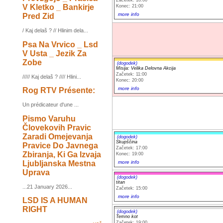
Začetek: 18:00
V Kletko _ Bankirje
Konec: 21:00
more info
Pred Zid
/ Kaj delaš ? // Hlinim dela...
Psa Na Vrvico _ Lsd
V Usta _ Jezik Za
Zobe
(dogodek)
Misija: Velika Delovna Akcija
Začetek: 11:00
///// Kaj delaš ? //// Hlini...
Konec: 20:00
more info
Rog RTV Présente:
Un prédicateur d'une ...
Pismo Varuhu
Človekovih Pravic
Zaradi Omejevanja
(dogodek)
Skupščina
Pravice Do Javnega
Začetek: 17:00
Zbiranja, Ki Ga Izvaja
Konec: 19:00
Ljubljanska Mestna
more info
Uprava
(dogodek)
titan
...21 January 2026...
Začetek: 15:00
more info
LSD IS A HUMAN
RIGHT
(dogodek)
Temno kot
Začetek: 19:00