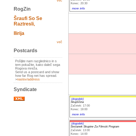
več
Konec: 20:30
RogZin
more info
Šraufi So Se
Raztresli,
Ilirija
več
Postcards
Pošljite nam razglednico in s
tem pokažite, kako daleč sega
Rogova mreža.
Send us a postcard and show
how far Rog net has spread.
>
naslov/address
Syndicate
(dogodek)
Skupščina
Začetek: 17:00
Konec: 19:00
more info
(dogodek)
Sestanek Skupine Za Filmski Program
Začetek: 13:00
Konec: 14:00