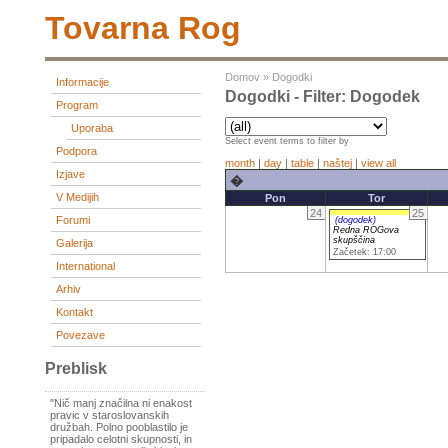
Tovarna Rog
Domov
»
Dogodki
Informacije
Dogodki - Filter: Dogodek
Program
Uporaba
Select event terms to filter by
Podpora
month
|
day
|
table
|
naštej
|
view all
Izjave
�
V Medijih
Pon
Tor
24
25
Forumi
(dogodek)
Redna ROGova
skupščina
Galerija
Začetek: 17:00
International
Arhiv
Kontakt
Povezave
Preblisk
"Nič manj značilna ni enakost
pravic v staroslovanskih
družbah. Polno pooblastilo je
pripadalo celotni skupnosti, in