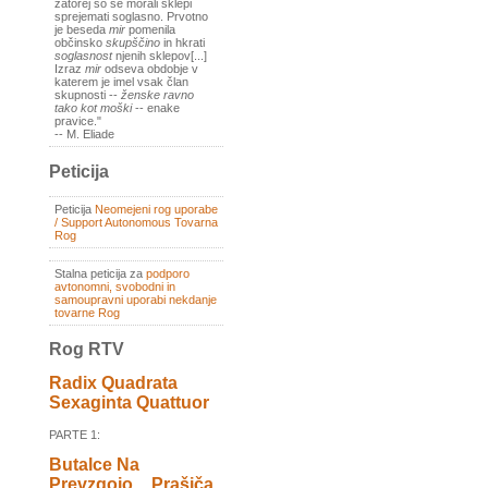
zatorej so se morali sklepi
sprejemati soglasno. Prvotno
je beseda
mir
pomenila
občinsko
skupščino
in hkrati
soglasnost
njenih sklepov[...]
Izraz
mir
odseva obdobje v
katerem je imel vsak član
skupnosti --
ženske ravno
tako kot moški
-- enake
pravice."
-- M. Eliade
Peticija
Peticija
Neomejeni rog uporabe
/ Support Autonomous Tovarna
Rog
Stalna peticija za
podporo
avtonomni, svobodni in
samoupravni uporabi nekdanje
tovarne Rog
Rog RTV
Radix Quadrata
Sexaginta Quattuor
PARTE 1:
Butalce Na
Prevzgojo _ Prašiča