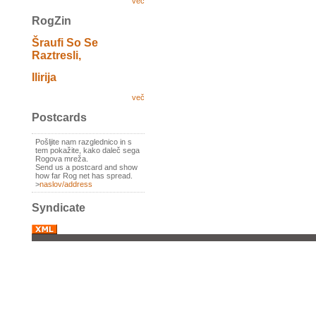
več
RogZin
Šraufi So Se
Raztresli,
Ilirija
več
Postcards
Pošljite nam razglednico in s
tem pokažite, kako daleč sega
Rogova mreža.
Send us a postcard and show
how far Rog net has spread.
>
naslov/address
Syndicate