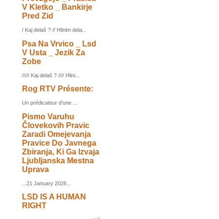
V Kletko _ Bankirje
Pred Zid
/ Kaj delaš ? // Hlinim dela...
Psa Na Vrvico _ Lsd
V Usta _ Jezik Za
Zobe
///// Kaj delaš ? //// Hlini...
Rog RTV Présente:
Un prédicateur d'une ...
Pismo Varuhu
Človekovih Pravic
Zaradi Omejevanja
Pravice Do Javnega
Zbiranja, Ki Ga Izvaja
Ljubljanska Mestna
Uprava
...21 January 2026...
LSD IS A HUMAN
RIGHT