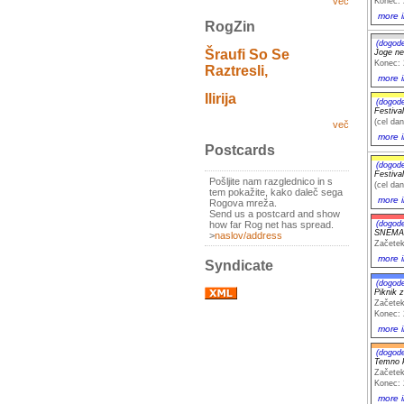
več
Konec: 
more i
RogZin
(dogod
Šraufi So Se
Joge ne
Konec: 
Raztresli,
more i
Ilirija
(dogod
Festiva
(cel dan
več
more i
Postcards
(dogod
Festiva
Pošljite nam razglednico in s
(cel dan
tem pokažite, kako daleč sega
more i
Rogova mreža.
Send us a postcard and show
how far Rog net has spread.
(dogod
SNEMA
>
naslov/address
Začetek
more i
Syndicate
(dogod
Piknik 
Začetek
Konec: 
more i
(dogod
Temno 
Začetek
Konec: 
more i