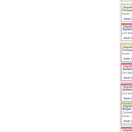
(dogod
Festiva
Konec: 
more i
(dogod
SNEMA
(cel dan
more i
(dogod
Festiva
Konec: 
more i
(dogod
SNEMA
(cel dan
more i
(dogod
SNEMA
(cel dan
more i
(dogod
Bolšjak
Začetek
Konec: 
more i
(dogod