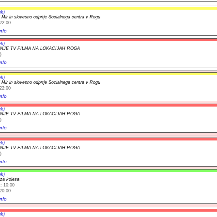
ek)
l Mir in slovesno odprtje Socialnega centra v Rogu
22:00
nfo
ek)
NJE TV FILMA NA LOKACIJAH ROGA
)
nfo
ek)
l Mir in slovesno odprtje Socialnega centra v Rogu
22:00
nfo
ek)
NJE TV FILMA NA LOKACIJAH ROGA
)
nfo
ek)
NJE TV FILMA NA LOKACIJAH ROGA
)
nfo
ek)
 za kolesa
: 10:00
20:00
nfo
ek)