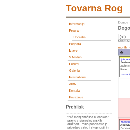
Tovarna Rog
Domov
Informacije
Dogod
Program
Uporaba
Select eve
Podpora
month
|
Izjave
�
V Medijih
(dogod
Sestane
Forumi
Začetek
Konec: 
Galerija
more i
International
Arhiv
Kontakt
Povezave
Preblisk
"Nič manj značilna ni enakost
pravic v staroslovanskih
(dogod
družbah. Polno pooblastilo je
Nedeljs
pripadalo celotni skupnosti, in
Začetek