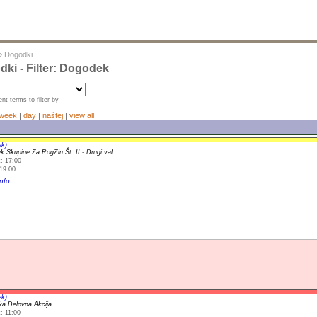
»
Dogodki
ki - Filter: Dogodek
nt terms to filter by
week
|
day
|
naštej
|
view all
ek)
k Skupine Za RogZin Št. II - Drugi val
: 17:00
19:00
nfo
ek)
ka Delovna Akcija
: 11:00