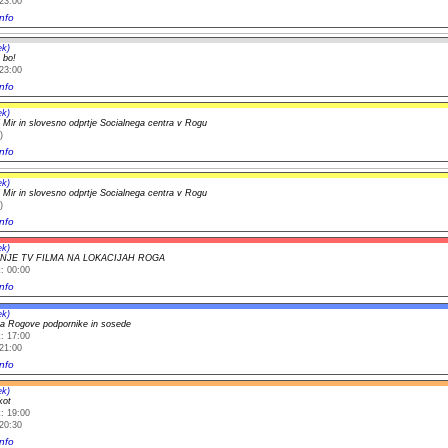
23:00
nfo
ek)
 bo!
23:00
nfo
ek)
l Mir in slovesno odprtje Socialnega centra v Rogu
)
nfo
ek)
l Mir in slovesno odprtje Socialnega centra v Rogu
)
nfo
ek)
NJE TV FILMA NA LOKACIJAH ROGA
: 00:00
nfo
ek)
za Rogove podpornike in sosede
: 17:00
21:00
nfo
ek)
kot
: 19:00
20:30
nfo