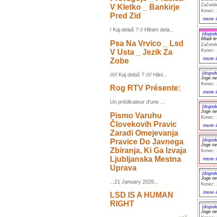
Začetek
V Kletko _ Bankirje
Konec: 
Pred Zid
more i
/ Kaj delaš ? // Hlinim dela...
(dogod
Mladi l
Psa Na Vrvico _ Lsd
Začetek
V Usta _ Jezik Za
Konec: 
more i
Zobe
(dogod
///// Kaj delaš ? //// Hlini...
Joge ne
Konec: 
Rog RTV Présente:
more i
Un prédicateur d'une ...
(dogod
Joge ne
Pismo Varuhu
Konec: 
Človekovih Pravic
more i
Zaradi Omejevanja
Pravice Do Javnega
(dogod
Joge ne
Zbiranja, Ki Ga Izvaja
Konec: 
Ljubljanska Mestna
more i
Uprava
(dogod
Joge ne
...21 January 2026...
Konec: 
more i
LSD IS A HUMAN
RIGHT
(dogod
Joge ne