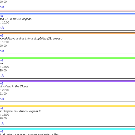
20:00
nfo
ek)
pon 21. in sre 23. odpade!
: 10:00
nfo
ek)
onedeljkova antirasisticna skupščina (21. avgust)
: 18:00
20:00
nfo
ek)
ina
: 17:00
19:00
nfo
ek)
vi - Head in the Clouds
: 20:00
21:00
nfo
ek)
k Skupine za Filmski Program II
: 18:00
20:00
nfo
ek)
k skupine za pripravo skupne strategije za Rog