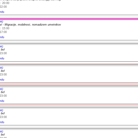
: 20:00
22:00
nfo
ek)
evi - Migracije, mobilnost, nomadizem umetnikov
: 15:00
17:00
nfo
ek)
 bo!
23:00
nfo
ek)
 bo!
23:00
nfo
ek)
 bo!
23:00
nfo
ek)
 bo!
23:00
nfo
ek)
 bo!