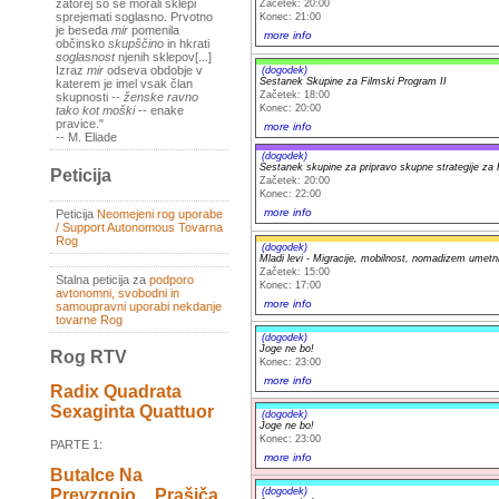
zatorej so se morali sklepi
Začetek: 20:00
sprejemati soglasno. Prvotno
Konec: 21:00
je beseda
mir
pomenila
more info
občinsko
skupščino
in hkrati
soglasnost
njenih sklepov[...]
Izraz
mir
odseva obdobje v
(dogodek)
Sestanek Skupine za Filmski Program II
katerem je imel vsak član
Začetek: 18:00
skupnosti --
ženske ravno
Konec: 20:00
tako kot moški
-- enake
pravice."
more info
-- M. Eliade
(dogodek)
Sestanek skupine za pripravo skupne strategije za
Peticija
Začetek: 20:00
Konec: 22:00
more info
Peticija
Neomejeni rog uporabe
/ Support Autonomous Tovarna
Rog
(dogodek)
Mladi levi - Migracije, mobilnost, nomadizem umetn
Začetek: 15:00
Stalna peticija za
podporo
Konec: 17:00
avtonomni, svobodni in
more info
samoupravni uporabi nekdanje
tovarne Rog
(dogodek)
Joge ne bo!
Rog RTV
Konec: 23:00
more info
Radix Quadrata
Sexaginta Quattuor
(dogodek)
Joge ne bo!
Konec: 23:00
PARTE 1:
more info
Butalce Na
(dogodek)
Prevzgojo _ Prašiča