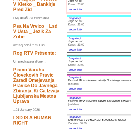
Joge ne bo!
V Kletko _ Bankirje
Konec: 23:00
Pred Zid
more info
/ Kaj delaš ? // Hlinim dela...
(dogodek)
Joge ne bo!
Konec: 23:00
Psa Na Vrvico _ Lsd
more info
V Usta _ Jezik Za
Zobe
(dogodek)
Joge ne bo!
Konec: 23:00
///// Kaj delaš ? //// Hlini...
more info
Rog RTV Présente:
(dogodek)
Un prédicateur d'une ...
Joge ne bo!
Konec: 23:00
Pismo Varuhu
more info
Človekovih Pravic
(dogodek)
Zaradi Omejevanja
Festival Mir in slovesno odprtje Socialnega centra 
(cel dan)
Pravice Do Javnega
more info
Zbiranja, Ki Ga Izvaja
Ljubljanska Mestna
(dogodek)
Uprava
Festival Mir in slovesno odprtje Socialnega centra 
(cel dan)
more info
...21 January 2026...
LSD IS A HUMAN
(dogodek)
SNEMANJE TV FILMA NA LOKACIJAH ROGA
RIGHT
Začetek: 00:00
more info