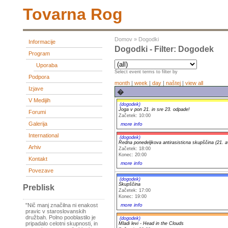
Tovarna Rog
Domov
»
Dogodki
Informacije
Dogodki - Filter: Dogodek
Program
Uporaba
Select event terms to filter by
Podpora
month
|
week
|
day
|
naštej
|
view all
Izjave
�
V Medijih
(dogodek)
Joga v pon 21. in sre 23. odpade!
Forumi
Začetek: 10:00
Galerija
more info
International
(dogodek)
Redna ponedeljkova antirasisticna skupščina (21. a
Arhiv
Začetek: 18:00
Konec: 20:00
Kontakt
more info
Povezave
(dogodek)
Skupščina
Preblisk
Začetek: 17:00
Konec: 19:00
more info
"Nič manj značilna ni enakost
pravic v staroslovanskih
družbah. Polno pooblastilo je
(dogodek)
pripadalo celotni skupnosti, in
Mladi levi - Head in the Clouds