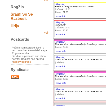
več
(dogodek)
RogZin
Piknik za Rogove podpornike in sosede
Začetek: 17:00
Konec: 21:00
Šraufi So Se
more info
Raztresli,
(dogodek)
Temno kot
Ilirija
Začetek: 19:00
Konec: 20:30
več
more info
Postcards
(dogodek)
Festival Mir in slovesno odprtje Socialnega centra 
Konec: 22:00
Pošljite nam razglednico in s
tem pokažite, kako daleč sega
more info
Rogova mreža.
Send us a postcard and show
(dogodek)
how far Rog net has spread.
SNEMANJE TV FILMA NA LOKACIJAH ROGA
>
naslov/address
(cel dan)
more info
Syndicate
(dogodek)
Festival Mir in slovesno odprtje Socialnega centra 
Konec: 22:00
more info
(dogodek)
SNEMANJE TV FILMA NA LOKACIJAH ROGA
(cel dan)
more info
(dogodek)