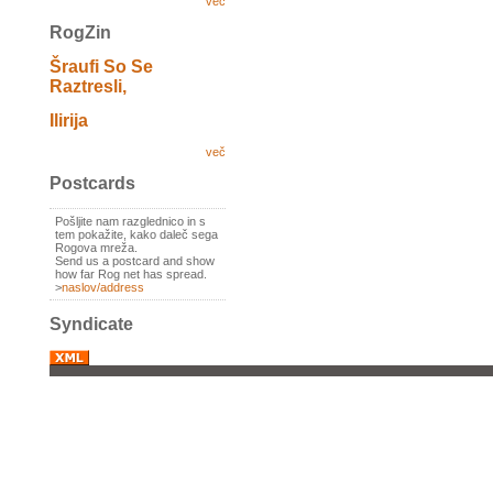
več
RogZin
Šraufi So Se
Raztresli,
Ilirija
več
Postcards
Pošljite nam razglednico in s
tem pokažite, kako daleč sega
Rogova mreža.
Send us a postcard and show
how far Rog net has spread.
>
naslov/address
Syndicate