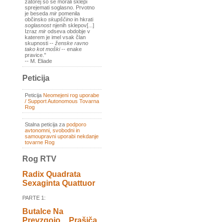
zatorej so se morali sklepi
sprejemati soglasno. Prvotno
je beseda
mir
pomenila
občinsko
skupščino
in hkrati
soglasnost
njenih sklepov[...]
Izraz
mir
odseva obdobje v
katerem je imel vsak član
skupnosti --
ženske ravno
tako kot moški
-- enake
pravice."
-- M. Eliade
Peticija
Peticija
Neomejeni rog uporabe
/ Support Autonomous Tovarna
Rog
Stalna peticija za
podporo
avtonomni, svobodni in
samoupravni uporabi nekdanje
tovarne Rog
Rog RTV
Radix Quadrata
Sexaginta Quattuor
PARTE 1:
Butalce Na
Prevzgojo _ Prašiča