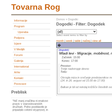
Tovarna Rog
Domov
»
Dogodki
Informacije
Dogodki - Filter: Dogodek
Program
Uporaba
Select event terms to filter by
Podpora
month
|
week
|
table
|
naštej
|
view all
Izjave
�
V Medijih
(dogodek)
Mladi levi - Migracije, mobilnos
Forumi
Začetek: 15:00
Konec: 17:00
Galerija
Prostor:
International
Tretje nadstropje desno
Telo:
Arhiv
Okrogla miza in srečanje predstavnikov me
Kontakt
(24. in 26. avgust od 15.00 do 17.00)
Povezave
Balkan je bil od nekdaj križišče številnih
Preblisk
"Nič manj značilna ni enakost
pravic v staroslovanskih
družbah. Polno pooblastilo je
pripadalo celotni skupnosti, in