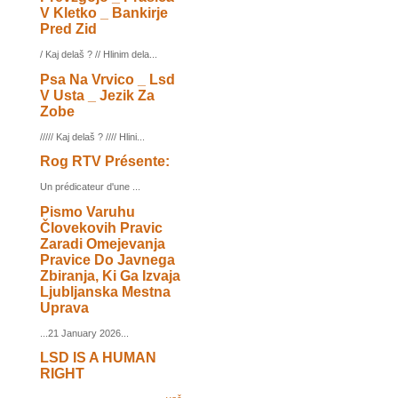
V Kletko _ Bankirje
Pred Zid
/ Kaj delaš ? // Hlinim dela...
Psa Na Vrvico _ Lsd
V Usta _ Jezik Za
Zobe
///// Kaj delaš ? //// Hlini...
Rog RTV Présente:
Un prédicateur d'une ...
Pismo Varuhu
Človekovih Pravic
Zaradi Omejevanja
Pravice Do Javnega
Zbiranja, Ki Ga Izvaja
Ljubljanska Mestna
Uprava
...21 January 2026...
LSD IS A HUMAN
RIGHT