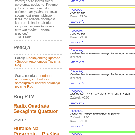
more info
zatorej so se morali sklepi
sprejemati soglasno. Prvotno
je beseda
mir
pomenila
(dogodek)
občinsko
skupščino
in hkrati
Joge ne bo!
soglasnost
njenih sklepov[...]
Konec: 23:00
Izraz
mir
odseva obdobje v
more info
katerem je imel vsak član
skupnosti --
ženske ravno
tako kot moški
-- enake
(dogodek)
pravice."
Joge ne bo!
-- M. Eliade
Konec: 23:00
more info
Peticija
(dogodek)
Festival Mir in slovesno odprtje Socialnega centra 
(cel dan)
Peticija
Neomejeni rog uporabe
/ Support Autonomous Tovarna
more info
Rog
(dogodek)
Festival Mir in slovesno odprtje Socialnega centra 
Stalna peticija za
podporo
(cel dan)
avtonomni, svobodni in
samoupravni uporabi nekdanje
more info
tovarne Rog
(dogodek)
SNEMANJE TV FILMA NA LOKACIJAH ROGA
Rog RTV
Začetek: 00:00
more info
Radix Quadrata
Sexaginta Quattuor
(dogodek)
Piknik za Rogove podpornike in sosede
Začetek: 17:00
PARTE 1:
Konec: 21:00
more info
Butalce Na
Prevzgojo _ Prašiča
(dogodek)