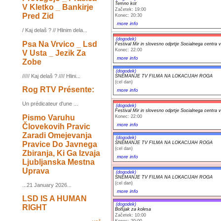
Temno kot
V Kletko _ Bankirje
Začetek: 19:00
Pred Zid
Konec: 20:30
more info
/ Kaj delaš ? // Hlinim dela...
(dogodek)
Psa Na Vrvico _ Lsd
Festival Mir in slovesno odprtje Socialnega centra 
Konec: 22:00
V Usta _ Jezik Za
more info
Zobe
(dogodek)
///// Kaj delaš ? //// Hlini...
SNEMANJE TV FILMA NA LOKACIJAH ROGA
(cel dan)
Rog RTV Présente:
more info
Un prédicateur d'une ...
(dogodek)
Festival Mir in slovesno odprtje Socialnega centra 
Pismo Varuhu
Konec: 22:00
more info
Človekovih Pravic
Zaradi Omejevanja
(dogodek)
Pravice Do Javnega
SNEMANJE TV FILMA NA LOKACIJAH ROGA
(cel dan)
Zbiranja, Ki Ga Izvaja
more info
Ljubljanska Mestna
Uprava
(dogodek)
SNEMANJE TV FILMA NA LOKACIJAH ROGA
(cel dan)
...21 January 2026...
more info
LSD IS A HUMAN
(dogodek)
RIGHT
Bolšjak za kolesa
Začetek: 10:00