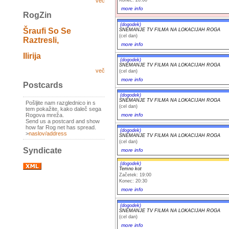
Konec: 20:00
več
more info
RogZin
(dogodek)
Šraufi So Se
SNEMANJE TV FILMA NA LOKACIJAH ROGA
(cel dan)
Raztresli,
more info
Ilirija
(dogodek)
SNEMANJE TV FILMA NA LOKACIJAH ROGA
več
(cel dan)
more info
Postcards
(dogodek)
SNEMANJE TV FILMA NA LOKACIJAH ROGA
Pošljite nam razglednico in s
(cel dan)
tem pokažite, kako daleč sega
more info
Rogova mreža.
Send us a postcard and show
how far Rog net has spread.
(dogodek)
>
naslov/address
SNEMANJE TV FILMA NA LOKACIJAH ROGA
(cel dan)
Syndicate
more info
(dogodek)
Temno kot
Začetek: 19:00
Konec: 20:30
more info
(dogodek)
SNEMANJE TV FILMA NA LOKACIJAH ROGA
(cel dan)
more info