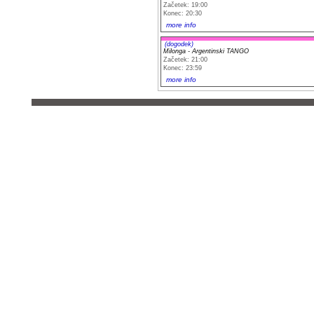
Začetek: 19:00
Konec: 20:30
more info
(dogodek)
Milonga - Argentinski TANGO
Začetek: 21:00
Konec: 23:59
more info