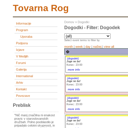
Tovarna Rog
Domov
»
Dogodki
Informacije
Dogodki - Filter: Dogodek
Program
Uporaba
Select event terms to filter by
Podpora
month
|
week
|
day
|
naštej
|
view all
Izjave
�
V Medijih
(dogodek)
Joge ne bo!
Forumi
Konec: 23:00
Galerija
more info
International
(dogodek)
Joge ne bo!
Arhiv
Konec: 23:00
Kontakt
more info
Povezave
(dogodek)
Joge ne bo!
Konec: 23:00
Preblisk
more info
"Nič manj značilna ni enakost
(dogodek)
pravic v staroslovanskih
Joge ne bo!
družbah. Polno pooblastilo je
Konec: 23:00
pripadalo celotni skupnosti, in