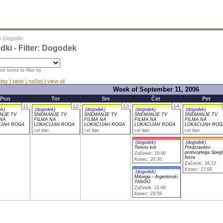
»
Dogodki
ki - Filter: Dogodek
nt terms to filter by
day
|
table
|
naštej
|
view all
Week of September 11, 2006
Pon
Tor
Sre
Čet
Pet
11
12
13
14
ek)
(dogodek)
(dogodek)
(dogodek)
(dogodek)
NJE TV
SNEMANJE TV
SNEMANJE TV
SNEMANJE TV
SNEMANJE TV
NA
FILMA NA
FILMA NA
FILMA NA
FILMA NA
IJAH ROGA
LOKACIJAH ROGA
LOKACIJAH ROGA
LOKACIJAH ROGA
LOKACIJAH ROG
cel dan
cel dan
cel dan
cel dan
(dogodek)
(dogodek)
Temno kot
Predstavitev
protivojnega Spegl
Začetek: 19:00
festa
Konec: 20:30
Začetek: 16:12
Konec: 17:00
(dogodek)
Milonga - Argentinski
TANGO
Začetek: 21:00
Konec: 23:59