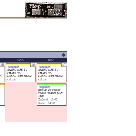
�
Sob
Ned
15
16
17
(dogodek)
(dogodek)
SNEMANJE TV
SNEMANJE TV
FILMA NA
FILMA NA
A
LOKACIJAH ROGA
LOKACIJAH ROGA
cel dan
cel dan
(dogodek)
Bolšjak za kolesa -
vsako Nedeljo (10h-
14h)
Začetek: 10:00
Konec: 14:00