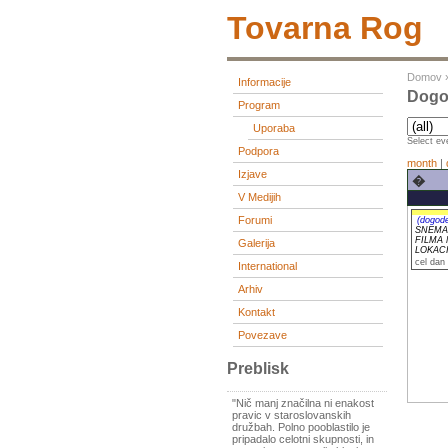
Tovarna Rog
Domov
Informacije
Dogod
Program
Uporaba
Select eve
Podpora
month
|
Izjave
�
V Medijih
Forumi
(dogod
SNEMA
FILMA 
Galerija
LOKAC
cel dan
International
Arhiv
Kontakt
Povezave
Preblisk
"Nič manj značilna ni enakost
pravic v staroslovanskih
družbah. Polno pooblastilo je
pripadalo celotni skupnosti, in