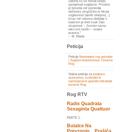
zatorej so se morali sklepi
sprejemati soglasno. Prvotno
je beseda
mir
pomenila
občinsko
skupščino
in hkrati
soglasnost
njenih sklepov[...]
Izraz
mir
odseva obdobje v
katerem je imel vsak član
skupnosti --
ženske ravno
tako kot moški
-- enake
pravice."
-- M. Eliade
Peticija
Peticija
Neomejeni rog uporabe
/ Support Autonomous Tovarna
Rog
Stalna peticija za
podporo
avtonomni, svobodni in
samoupravni uporabi nekdanje
tovarne Rog
Rog RTV
Radix Quadrata
Sexaginta Quattuor
PARTE 1:
Butalce Na
Prevzgojo _ Prašiča