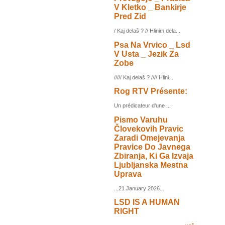
V Kletko _ Bankirje
Pred Zid
/ Kaj delaš ? // Hlinim dela...
Psa Na Vrvico _ Lsd
V Usta _ Jezik Za
Zobe
///// Kaj delaš ? //// Hlini...
Rog RTV Présente:
Un prédicateur d'une ...
Pismo Varuhu
Človekovih Pravic
Zaradi Omejevanja
Pravice Do Javnega
Zbiranja, Ki Ga Izvaja
Ljubljanska Mestna
Uprava
...21 January 2026...
LSD IS A HUMAN
RIGHT