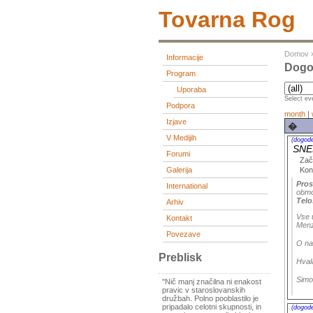
Tovarna Rog
Domov
Informacije
Dogo
Program
Uporaba
Select eve
Podpora
month
|
Izjave
�
V Medijih
(dogod
SNE
Forumi
Zač
Kon
Galerija
Pros
International
obmo
Telo
Arhiv
Vse 
Kontakt
Menza
Povezave
O na
Preblisk
Hval
Simo
"Nič manj značilna ni enakost
pravic v staroslovanskih
družbah. Polno pooblastilo je
pripadalo celotni skupnosti, in
(dogod