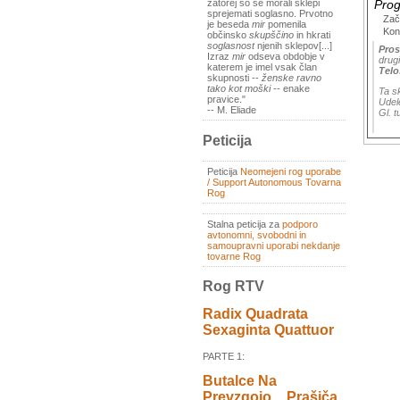
Prog
zatorej so se morali sklepi
sprejemati soglasno. Prvotno
Zač
je beseda
mir
pomenila
Kon
občinsko
skupščino
in hkrati
soglasnost
njenih sklepov[...]
Pros
Izraz
mir
odseva obdobje v
drugi
katerem je imel vsak član
Telo
skupnosti --
ženske ravno
tako kot moški
-- enake
Ta s
pravice."
Udel
-- M. Eliade
Gl. t
Peticija
Peticija
Neomejeni rog uporabe
/ Support Autonomous Tovarna
Rog
Stalna peticija za
podporo
avtonomni, svobodni in
samoupravni uporabi nekdanje
tovarne Rog
Rog RTV
Radix Quadrata
Sexaginta Quattuor
PARTE 1:
Butalce Na
Prevzgojo _ Prašiča