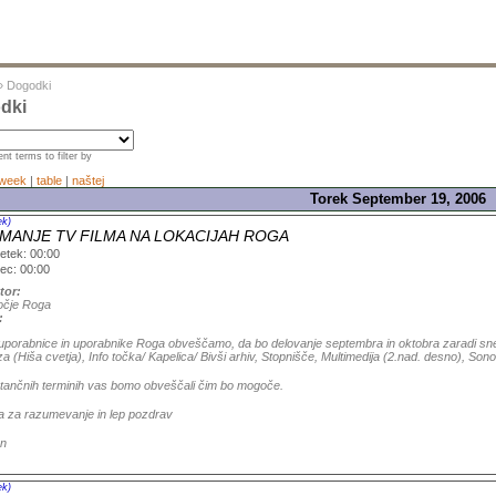
»
Dogodki
dki
nt terms to filter by
week
|
table
|
naštej
Torek September 19, 2006
ek)
MANJE TV FILMA NA LOKACIJAH ROGA
etek: 00:00
ec: 00:00
tor:
čje Roga
:
uporabnice in uporabnike Roga obveščamo, da bo delovanje septembra in oktobra zaradi snem
 (Hiša cvetja), Info točka/ Kapelica/ Bivši arhiv, Stopnišče, Multimedija (2.nad. desno), Sonor
tančnih terminih vas bomo obveščali čim bo mogoče.
a za razumevanje in lep pozdrav
n
ek)