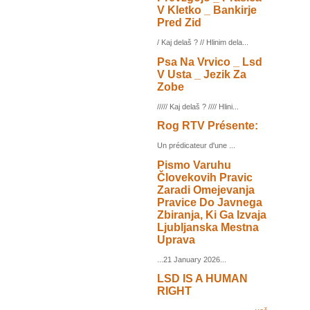
V Kletko _ Bankirje
Pred Zid
/ Kaj delaš ? // Hlinim dela...
Psa Na Vrvico _ Lsd
V Usta _ Jezik Za
Zobe
///// Kaj delaš ? //// Hlini...
Rog RTV Présente:
Un prédicateur d'une ...
Pismo Varuhu
Človekovih Pravic
Zaradi Omejevanja
Pravice Do Javnega
Zbiranja, Ki Ga Izvaja
Ljubljanska Mestna
Uprava
...21 January 2026...
LSD IS A HUMAN
RIGHT