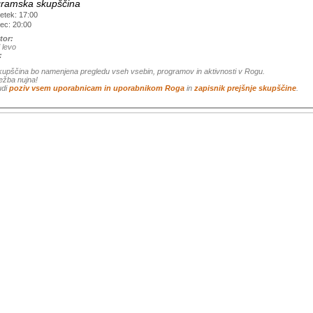
ramska skupščina
etek: 17:00
ec: 20:00
tor:
 levo
:
kupščina bo namenjena pregledu vseh vsebin, programov in aktivnosti v Rogu.
ežba nujna!
udi
poziv vsem uporabnicam in uporabnikom Roga
in
zapisnik prejšnje skupščine
.