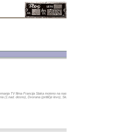
�
anja TV filma Francija Slaka moteno na naslednjih lokacijah:
ia (1.nad. desno), Dvorana (pritličje levo), Skladišče 27;