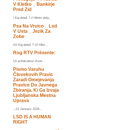
V Kletko _ Bankirje
Pred Zid
/ Kaj delaš ? // Hlinim dela...
Psa Na Vrvico _ Lsd
V Usta _ Jezik Za
Zobe
///// Kaj delaš ? //// Hlini...
Rog RTV Présente:
Un prédicateur d'une ...
Pismo Varuhu
Človekovih Pravic
Zaradi Omejevanja
Pravice Do Javnega
Zbiranja, Ki Ga Izvaja
Ljubljanska Mestna
Uprava
...21 January 2026...
LSD IS A HUMAN
RIGHT