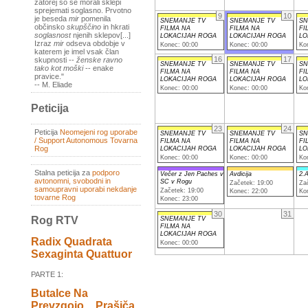
zatorej so se morali sklepi
sprejemati soglasno. Prvotno
9
10
je beseda
mir
pomenila
SNEMANJE TV
SNEMANJE TV
SN
občinsko
skupščino
in hkrati
FILMA NA
FILMA NA
FI
soglasnost
njenih sklepov[...]
LOKACIJAH ROGA
LOKACIJAH ROGA
LO
Izraz
mir
odseva obdobje v
Konec: 00:00
Konec: 00:00
Ko
katerem je imel vsak član
16
17
skupnosti --
ženske ravno
SNEMANJE TV
SNEMANJE TV
SN
tako kot moški
-- enake
FILMA NA
FILMA NA
FI
pravice."
LOKACIJAH ROGA
LOKACIJAH ROGA
LO
-- M. Eliade
Konec: 00:00
Konec: 00:00
Ko
Peticija
23
24
Peticija
Neomejeni rog uporabe
SNEMANJE TV
SNEMANJE TV
SN
/ Support Autonomous Tovarna
FILMA NA
FILMA NA
FI
Rog
LOKACIJAH ROGA
LOKACIJAH ROGA
LO
Konec: 00:00
Konec: 00:00
Ko
Stalna peticija za
podporo
Večer z Jen Paches v
Avdicija
2.A
avtonomni, svobodni in
SC v Rogu
Začetek: 19:00
Za
samoupravni uporabi nekdanje
Začetek: 19:00
Konec: 22:00
Ko
tovarne Rog
Konec: 23:00
30
31
Rog RTV
SNEMANJE TV
FILMA NA
LOKACIJAH ROGA
Radix Quadrata
Konec: 00:00
Sexaginta Quattuor
PARTE 1:
Butalce Na
Prevzgojo _ Prašiča