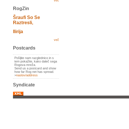
več
RogZin
Šraufi So Se
Raztresli,
Ilirija
več
Postcards
Pošljite nam razglednico in s
tem pokažite, kako daleč sega
Rogova mreža.
Send us a postcard and show
how far Rog net has spread.
>
naslov/address
Syndicate