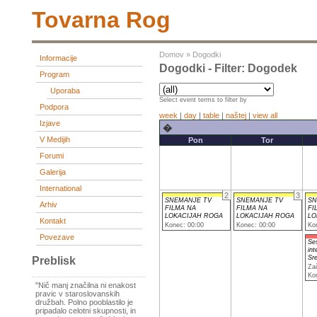
Tovarna Rog
Domov
»
Dogodki
Informacije
Dogodki - Filter: Dogodek
Program
Uporaba
Select event terms to filter by
Podpora
week
|
day
|
table
|
naštej
|
view all
Izjave
�
V Medijih
Pon
Tor
Forumi
Galerija
International
2
3
SNEMANJE TV
SNEMANJE TV
SN
Arhiv
FILMA NA
FILMA NA
FI
LOKACIJAH ROGA
LOKACIJAH ROGA
LO
Kontakt
Konec: 00:00
Konec: 00:00
Ko
Povezave
Se
int
Sr
Preblisk
Za
Ko
"Nič manj značilna ni enakost
pravic v staroslovanskih
družbah. Polno pooblastilo je
pripadalo celotni skupnosti, in