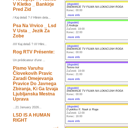
V Kletko _ Bankirje
(dogodek)
SNEMANJE TV FILMA NA LOKACIJAH ROGA
Pred Zid
Konec: 00:00
more info
/ Kaj delaš ? // Hlinim dela...
(dogodek)
Psa Na Vrvico _ Lsd
2.Avdicija
Začetek: 19:00
V Usta _ Jezik Za
Konec: 22:00
Zobe
more info
///// Kaj delaš ? //// Hlini...
(dogodek)
SNEMANJE TV FILMA NA LOKACIJAH ROGA
Rog RTV Présente:
Konec: 00:00
more info
Un prédicateur d'une ...
(dogodek)
Pismo Varuhu
Temno kot
Začetek: 19:00
Človekovih Pravic
Konec: 21:00
Zaradi Omejevanja
more info
Pravice Do Javnega
Zbiranja, Ki Ga Izvaja
(dogodek)
SNEMANJE TV FILMA NA LOKACIJAH ROGA
Ljubljanska Mestna
Konec: 00:00
Uprava
more info
(dogodek)
...21 January 2026...
O poklicu II. Nauk iz Roga
Začetek: 12:00
LSD IS A HUMAN
Konec: 16:00
RIGHT
more info