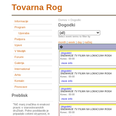
Tovarna Rog
Domov
»
Dogodki
Informacije
Dogodki
Program
Uporaba
Select event terms to filter by
Podpora
month
|
week
|
day
|
naštej
Izjave
�
V Medijih
(dogodek)
SNEMANJE TV FILMA NA LOKACIJAH ROGA
Forumi
Konec: 00:00
Galerija
more info
International
(dogodek)
SNEMANJE TV FILMA NA LOKACIJAH ROGA
Arhiv
Konec: 00:00
Kontakt
more info
Povezave
(dogodek)
SNEMANJE TV FILMA NA LOKACIJAH ROGA
Konec: 00:00
Preblisk
more info
"Nič manj značilna ni enakost
(dogodek)
pravic v staroslovanskih
SNEMANJE TV FILMA NA LOKACIJAH ROGA
družbah. Polno pooblastilo je
Konec: 00:00
pripadalo celotni skupnosti, in