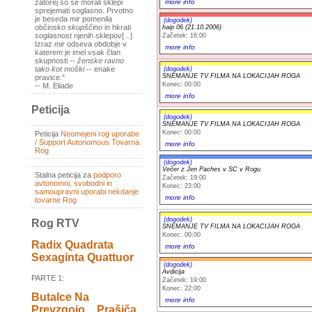
more info
zatorej so se morali sklepi
sprejemati soglasno. Prvotno
je beseda
mir
pomenila
(dogodek)
občinsko
skupščino
in hkrati
haip 06 (21.10.2006)
soglasnost
njenih sklepov[...]
Začetek: 16:00
Izraz
mir
odseva obdobje v
more info
katerem je imel vsak član
skupnosti --
ženske ravno
tako kot moški
-- enake
(dogodek)
SNEMANJE TV FILMA NA LOKACIJAH ROGA
pravice."
Konec: 00:00
-- M. Eliade
more info
Peticija
(dogodek)
SNEMANJE TV FILMA NA LOKACIJAH ROGA
Konec: 00:00
Peticija
Neomejeni rog uporabe
/ Support Autonomous Tovarna
more info
Rog
(dogodek)
Večer z Jen Paches v SC v Rogu
Stalna peticija za
podporo
Začetek: 19:00
avtonomni, svobodni in
Konec: 23:00
samoupravni uporabi nekdanje
more info
tovarne Rog
(dogodek)
Rog RTV
SNEMANJE TV FILMA NA LOKACIJAH ROGA
Konec: 00:00
Radix Quadrata
more info
Sexaginta Quattuor
(dogodek)
Avdicija
PARTE 1:
Začetek: 19:00
Konec: 22:00
Butalce Na
more info
Prevzgojo _ Prašiča