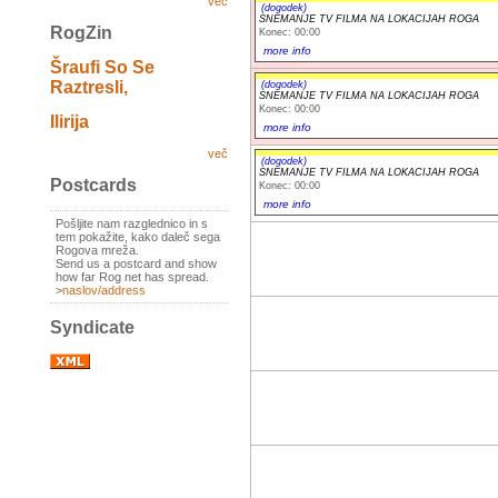
več
(dogodek)
SNEMANJE TV FILMA NA LOKACIJAH ROGA
RogZin
Konec: 00:00
more info
Šraufi So Se
Raztresli,
(dogodek)
SNEMANJE TV FILMA NA LOKACIJAH ROGA
Konec: 00:00
Ilirija
more info
več
(dogodek)
SNEMANJE TV FILMA NA LOKACIJAH ROGA
Postcards
Konec: 00:00
more info
Pošljite nam razglednico in s
tem pokažite, kako daleč sega
Rogova mreža.
Send us a postcard and show
how far Rog net has spread.
>
naslov/address
Syndicate