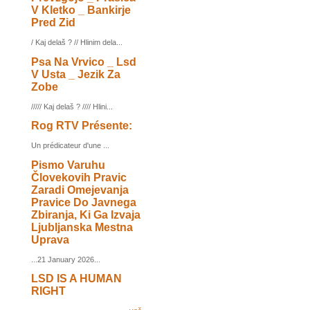
V Kletko _ Bankirje
Pred Zid
/ Kaj delaš ? // Hlinim dela...
Psa Na Vrvico _ Lsd
V Usta _ Jezik Za
Zobe
///// Kaj delaš ? //// Hlini...
Rog RTV Présente:
Un prédicateur d'une ...
Pismo Varuhu
Človekovih Pravic
Zaradi Omejevanja
Pravice Do Javnega
Zbiranja, Ki Ga Izvaja
Ljubljanska Mestna
Uprava
...21 January 2026...
LSD IS A HUMAN
RIGHT