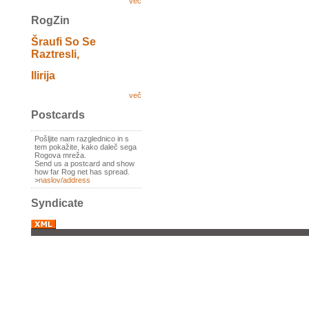
več
RogZin
Šraufi So Se
Raztresli,
Ilirija
več
Postcards
Pošljite nam razglednico in s
tem pokažite, kako daleč sega
Rogova mreža.
Send us a postcard and show
how far Rog net has spread.
>
naslov/address
Syndicate