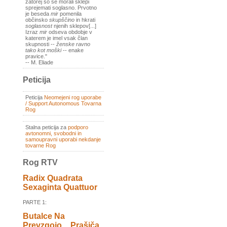
zatorej so se morali sklepi
sprejemati soglasno. Prvotno
je beseda
mir
pomenila
občinsko
skupščino
in hkrati
soglasnost
njenih sklepov[...]
Izraz
mir
odseva obdobje v
katerem je imel vsak član
skupnosti --
ženske ravno
tako kot moški
-- enake
pravice."
-- M. Eliade
Peticija
Peticija
Neomejeni rog uporabe
/ Support Autonomous Tovarna
Rog
Stalna peticija za
podporo
avtonomni, svobodni in
samoupravni uporabi nekdanje
tovarne Rog
Rog RTV
Radix Quadrata
Sexaginta Quattuor
PARTE 1:
Butalce Na
Prevzgojo _ Prašiča