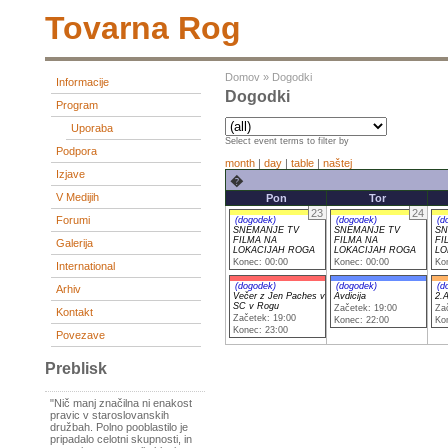
Tovarna Rog
Domov
»
Dogodki
Informacije
Dogodki
Program
Uporaba
Select event terms to filter by
Podpora
month
|
day
|
table
|
naštej
Izjave
�
V Medijih
Pon
Tor
23
24
Forumi
(dogodek)
(dogodek)
(d
SNEMANJE TV
SNEMANJE TV
SN
FILMA NA
FILMA NA
FI
Galerija
LOKACIJAH ROGA
LOKACIJAH ROGA
LO
Konec: 00:00
Konec: 00:00
Ko
International
(dogodek)
(dogodek)
(d
Arhiv
Večer z Jen Paches v
Avdicija
2.A
SC v Rogu
Začetek: 19:00
Za
Kontakt
Začetek: 19:00
Konec: 22:00
Ko
Konec: 23:00
Povezave
Preblisk
"Nič manj značilna ni enakost
pravic v staroslovanskih
družbah. Polno pooblastilo je
pripadalo celotni skupnosti, in