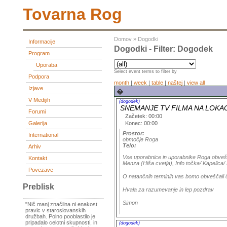
Tovarna Rog
Domov
»
Dogodki
Informacije
Dogodki - Filter: Dogodek
Program
Uporaba
Select event terms to filter by
Podpora
month
|
week
|
table
|
naštej
|
view all
Izjave
�
V Medijih
(dogodek)
SNEMANJE TV FILMA NA LOKA
Forumi
Začetek: 00:00
Konec: 00:00
Galerija
Prostor:
International
območje Roga
Telo:
Arhiv
Vse uporabnice in uporabnike Roga obvešč
Kontakt
Menza (Hiša cvetja), Info točka/ Kapelica/ 
Povezave
O natančnih terminih vas bomo obveščali
Preblisk
Hvala za razumevanje in lep pozdrav
Simon
"Nič manj značilna ni enakost
pravic v staroslovanskih
družbah. Polno pooblastilo je
pripadalo celotni skupnosti, in
(dogodek)