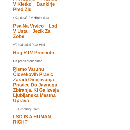
V Kletko _ Bankirje
Pred Zid
/ Kaj delaš ? // Hlinim dela...
Psa Na Vrvico _ Lsd
V Usta _ Jezik Za
Zobe
///// Kaj delaš ? //// Hlini...
Rog RTV Présente:
Un prédicateur d'une ...
Pismo Varuhu
Človekovih Pravic
Zaradi Omejevanja
Pravice Do Javnega
Zbiranja, Ki Ga Izvaja
Ljubljanska Mestna
Uprava
...21 January 2026...
LSD IS A HUMAN
RIGHT