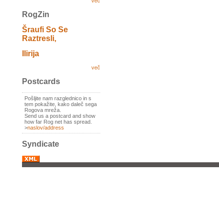
več
RogZin
Šraufi So Se
Raztresli,
Ilirija
več
Postcards
Pošljite nam razglednico in s
tem pokažite, kako daleč sega
Rogova mreža.
Send us a postcard and show
how far Rog net has spread.
>
naslov/address
Syndicate