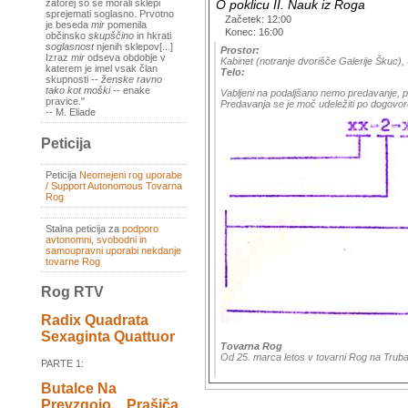
O poklicu II. Nauk iz Roga
zatorej so se morali sklepi
sprejemati soglasno. Prvotno
Začetek: 12:00
je beseda
mir
pomenila
Konec: 16:00
občinsko
skupščino
in hkrati
soglasnost
njenih sklepov[...]
Prostor:
Izraz
mir
odseva obdobje v
Kabinet (notranje dvorišče Galerije Škuc), 
katerem je imel vsak član
Telo:
skupnosti --
ženske ravno
tako kot moški
-- enake
Vabljeni na podaljšano nemo predavanje, p
pravice."
Predavanja se je moč udeležiti po dogovoru 
-- M. Eliade
Peticija
Peticija
Neomejeni rog uporabe
/ Support Autonomous Tovarna
Rog
Stalna peticija za
podporo
avtonomni, svobodni in
samoupravni uporabi nekdanje
tovarne Rog
Rog RTV
Radix Quadrata
Sexaginta Quattuor
Tovarna Rog
Od 25. marca letos v tovarni Rog na Trubar
PARTE 1:
Butalce Na
Prevzgojo _ Prašiča