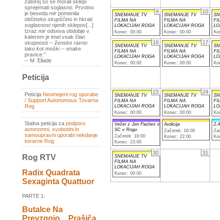
zatorej so se morali sklepi
sprejemati soglasno. Prvotno
9
10
je beseda
mir
pomenila
SNEMANJE TV
SNEMANJE TV
SN
občinsko
skupščino
in hkrati
FILMA NA
FILMA NA
FI
soglasnost
njenih sklepov[...]
LOKACIJAH ROGA
LOKACIJAH ROGA
LO
Izraz
mir
odseva obdobje v
Konec: 00:00
Konec: 00:00
Ko
katerem je imel vsak član
16
17
skupnosti --
ženske ravno
SNEMANJE TV
SNEMANJE TV
SN
tako kot moški
-- enake
FILMA NA
FILMA NA
FI
pravice."
LOKACIJAH ROGA
LOKACIJAH ROGA
LO
-- M. Eliade
Konec: 00:00
Konec: 00:00
Ko
Peticija
23
24
Peticija
Neomejeni rog uporabe
SNEMANJE TV
SNEMANJE TV
SN
/ Support Autonomous Tovarna
FILMA NA
FILMA NA
FI
Rog
LOKACIJAH ROGA
LOKACIJAH ROGA
LO
Konec: 00:00
Konec: 00:00
Ko
Stalna peticija za
podporo
Večer z Jen Paches v
Avdicija
2.A
avtonomni, svobodni in
SC v Rogu
Začetek: 19:00
Za
samoupravni uporabi nekdanje
Začetek: 19:00
Konec: 22:00
Ko
tovarne Rog
Konec: 23:00
30
31
Rog RTV
SNEMANJE TV
FILMA NA
LOKACIJAH ROGA
Radix Quadrata
Konec: 00:00
Sexaginta Quattuor
PARTE 1:
Butalce Na
Prevzgojo _ Prašiča