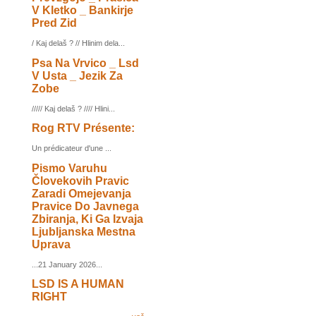
V Kletko _ Bankirje
Pred Zid
/ Kaj delaš ? // Hlinim dela...
Psa Na Vrvico _ Lsd
V Usta _ Jezik Za
Zobe
///// Kaj delaš ? //// Hlini...
Rog RTV Présente:
Un prédicateur d'une ...
Pismo Varuhu
Človekovih Pravic
Zaradi Omejevanja
Pravice Do Javnega
Zbiranja, Ki Ga Izvaja
Ljubljanska Mestna
Uprava
...21 January 2026...
LSD IS A HUMAN
RIGHT