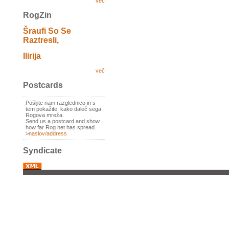
več
RogZin
Šraufi So Se
Raztresli,
Ilirija
več
Postcards
Pošljite nam razglednico in s
tem pokažite, kako daleč sega
Rogova mreža.
Send us a postcard and show
how far Rog net has spread.
>
naslov/address
Syndicate