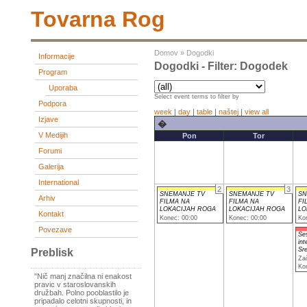
Tovarna Rog
Domov
»
Dogodki
Informacije
Dogodki - Filter: Dogodek
Program
Uporaba
Select event terms to filter by
Podpora
week
|
day
|
table
|
naštej
|
view all
Izjave
�
V Medijih
Pon
Tor
Forumi
Galerija
International
2
3
SNEMANJE TV
SNEMANJE TV
SN
Arhiv
FILMA NA
FILMA NA
FI
LOKACIJAH ROGA
LOKACIJAH ROGA
LO
Kontakt
Konec: 00:00
Konec: 00:00
Ko
Povezave
Se
int
Sr
Preblisk
Za
Ko
"Nič manj značilna ni enakost
pravic v staroslovanskih
družbah. Polno pooblastilo je
pripadalo celotni skupnosti, in