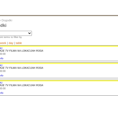
»
Dogodki
dki
nt terms to filter by
week
|
day
|
table
k)
JE TV FILMA NA LOKACIJAH ROGA
00:00
nfo
k)
JE TV FILMA NA LOKACIJAH ROGA
00:00
nfo
k)
JE TV FILMA NA LOKACIJAH ROGA
00:00
nfo