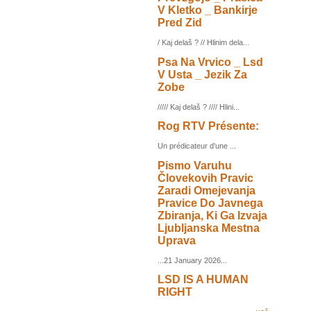
V Kletko _ Bankirje
Pred Zid
/ Kaj delaš ? // Hlinim dela...
Psa Na Vrvico _ Lsd
V Usta _ Jezik Za
Zobe
///// Kaj delaš ? //// Hlini...
Rog RTV Présente:
Un prédicateur d'une ...
Pismo Varuhu
Človekovih Pravic
Zaradi Omejevanja
Pravice Do Javnega
Zbiranja, Ki Ga Izvaja
Ljubljanska Mestna
Uprava
...21 January 2026...
LSD IS A HUMAN
RIGHT