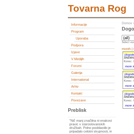
Tovarna Rog
Domov
Informacije
Dogo
Program
Uporaba
Select eve
Podpora
month
|
Izjave
(dogode
SNEMAN
V Medijih
Konec: 
Forumi
more i
Galerija
(dogode
SNEMAN
International
Konec: 
more i
Arhiv
Kontakt
(dogode
SNEMAN
Povezave
Konec: 
more i
Preblisk
"Nič manj značilna ni enakost
pravic v staroslovanskih
družbah. Polno pooblastilo je
pripadalo celotni skupnosti, in