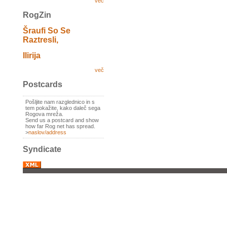
več
RogZin
Šraufi So Se
Raztresli,
Ilirija
več
Postcards
Pošljite nam razglednico in s
tem pokažite, kako daleč sega
Rogova mreža.
Send us a postcard and show
how far Rog net has spread.
>
naslov/address
Syndicate