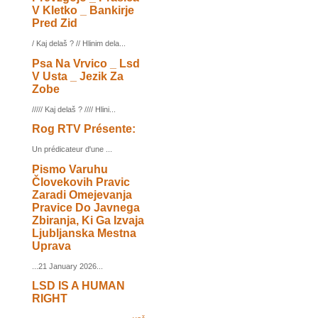
V Kletko _ Bankirje
Pred Zid
/ Kaj delaš ? // Hlinim dela...
Psa Na Vrvico _ Lsd
V Usta _ Jezik Za
Zobe
///// Kaj delaš ? //// Hlini...
Rog RTV Présente:
Un prédicateur d'une ...
Pismo Varuhu
Človekovih Pravic
Zaradi Omejevanja
Pravice Do Javnega
Zbiranja, Ki Ga Izvaja
Ljubljanska Mestna
Uprava
...21 January 2026...
LSD IS A HUMAN
RIGHT