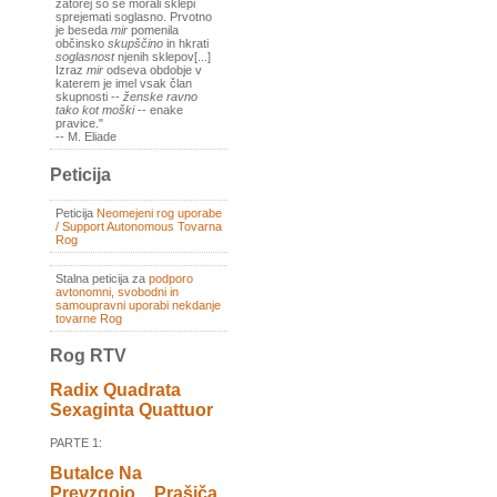
zatorej so se morali sklepi
sprejemati soglasno. Prvotno
je beseda
mir
pomenila
občinsko
skupščino
in hkrati
soglasnost
njenih sklepov[...]
Izraz
mir
odseva obdobje v
katerem je imel vsak član
skupnosti --
ženske ravno
tako kot moški
-- enake
pravice."
-- M. Eliade
Peticija
Peticija
Neomejeni rog uporabe
/ Support Autonomous Tovarna
Rog
Stalna peticija za
podporo
avtonomni, svobodni in
samoupravni uporabi nekdanje
tovarne Rog
Rog RTV
Radix Quadrata
Sexaginta Quattuor
PARTE 1:
Butalce Na
Prevzgojo _ Prašiča