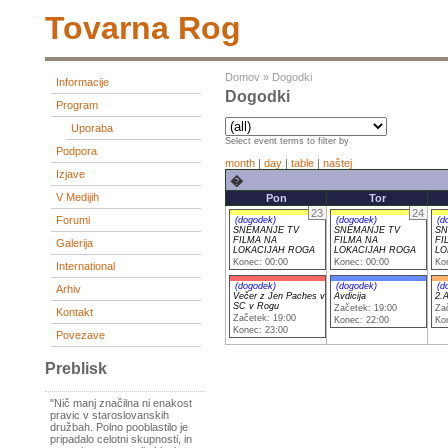
Tovarna Rog
Domov
»
Dogodki
Informacije
Dogodki
Program
Uporaba
Select event terms to filter by
Podpora
month
|
day
|
table
|
naštej
Izjave
�
V Medijih
Pon
Tor
23
24
Forumi
(dogodek)
(dogodek)
(d
SNEMANJE TV
SNEMANJE TV
SN
FILMA NA
FILMA NA
FI
Galerija
LOKACIJAH ROGA
LOKACIJAH ROGA
LO
Konec: 00:00
Konec: 00:00
Ko
International
(dogodek)
(dogodek)
(d
Arhiv
Večer z Jen Paches v
Avdicija
2.A
SC v Rogu
Začetek: 19:00
Za
Kontakt
Začetek: 19:00
Konec: 22:00
Ko
Konec: 23:00
Povezave
Preblisk
"Nič manj značilna ni enakost
pravic v staroslovanskih
družbah. Polno pooblastilo je
pripadalo celotni skupnosti, in