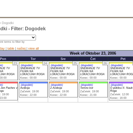
»
Dogodki
ki - Filter: Dogodek
nt terms to filter by
day
|
table
|
naštej
|
view all
Week of Oktober 23, 2006
Pon
Tor
Sre
Čet
Pet
23
24
25
26
ek)
(dogodek)
(dogodek)
(dogodek)
(dogodek)
NJE TV
SNEMANJE TV
SNEMANJE TV
SNEMANJE TV
SNEMANJE TV
NA
FILMA NA
FILMA NA
FILMA NA
FILMA NA
IJAH ROGA
LOKACIJAH ROGA
LOKACIJAH ROGA
LOKACIJAH ROGA
LOKACIJAH ROG
00:00
Konec: 00:00
Konec: 00:00
Konec: 00:00
Konec: 00:00
ek)
(dogodek)
(dogodek)
(dogodek)
(dogodek)
 Jen Paches v
Avdicija
2.Avdicija
Temno kot
O poklicu II. Nauk
ogu
Roga
Začetek: 19:00
Začetek: 19:00
Začetek: 19:00
: 19:00
Začetek: 12:00
Konec: 22:00
Konec: 22:00
Konec: 21:00
23:00
Konec: 16:00