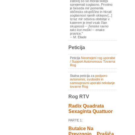
zatorej so se morali sklepi
sprejemati soglasno. Prvotno
je beseda
mir
pomenila
občinsko
skupščino
in hkrati
soglasnost
njenih sklepov[...]
Izraz
mir
odseva obdobje v
katerem je imel vsak član
skupnosti --
ženske ravno
tako kot moški
-- enake
pravice."
-- M. Eliade
Peticija
Peticija
Neomejeni rog uporabe
/ Support Autonomous Tovarna
Rog
Stalna peticija za
podporo
avtonomni, svobodni in
samoupravni uporabi nekdanje
tovarne Rog
Rog RTV
Radix Quadrata
Sexaginta Quattuor
PARTE 1:
Butalce Na
Prevzgojo _ Prašiča