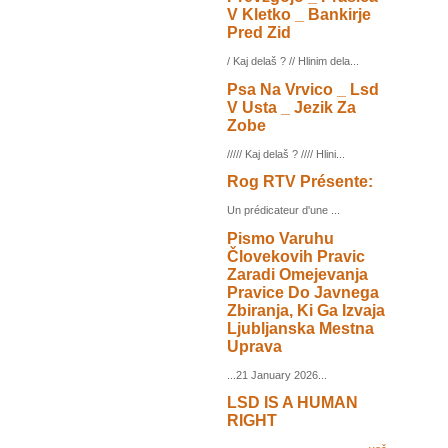
V Kletko _ Bankirje
Pred Zid
/ Kaj delaš ? // Hlinim dela...
Psa Na Vrvico _ Lsd
V Usta _ Jezik Za
Zobe
///// Kaj delaš ? //// Hlini...
Rog RTV Présente:
Un prédicateur d'une ...
Pismo Varuhu
Človekovih Pravic
Zaradi Omejevanja
Pravice Do Javnega
Zbiranja, Ki Ga Izvaja
Ljubljanska Mestna
Uprava
...21 January 2026...
LSD IS A HUMAN
RIGHT