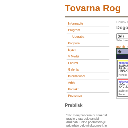
Tovarna Rog
Domov
Informacije
Dogod
Program
Uporaba
Select eve
Podpora
month
|
Izjave
�
V Medijih
Forumi
(dogod
SNEMA
FILMA 
Galerija
LOKAC
Konec: 
International
(dogod
Arhiv
Večer z
SC v R
Kontakt
Začetek
Konec: 
Povezave
Preblisk
"Nič manj značilna ni enakost
pravic v staroslovanskih
družbah. Polno pooblastilo je
pripadalo celotni skupnosti, in