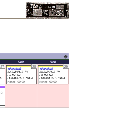
�
Sob
Ned
27
28
29
(dogodek)
(dogodek)
SNEMANJE TV
SNEMANJE TV
FILMA NA
FILMA NA
A
LOKACIJAH ROGA
LOKACIJAH ROGA
Konec: 00:00
Konec: 00:00
 iz