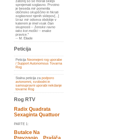
zatorej so se morali sklepi
sprejemati soglasno. Prvotno
je beseda
mir
pomenila
občinsko
skupščino
in hkrati
soglasnost
njenih sklepov[...]
Izraz
mir
odseva obdobje v
katerem je imel vsak član
skupnosti --
ženske ravno
tako kot moški
-- enake
pravice."
-- M. Eliade
Peticija
Peticija
Neomejeni rog uporabe
/ Support Autonomous Tovarna
Rog
Stalna peticija za
podporo
avtonomni, svobodni in
samoupravni uporabi nekdanje
tovarne Rog
Rog RTV
Radix Quadrata
Sexaginta Quattuor
PARTE 1:
Butalce Na
Prevzgojo _ Prašiča