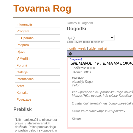
Tovarna Rog
Domov
»
Dogodki
Informacije
Dogodki
Program
Uporaba
Select event terms to filter by
Podpora
month
|
week
|
table
|
naštej
Izjave
�
V Medijih
(dogodek)
SNEMANJE TV FILMA NA LOKA
Forumi
Začetek: 00:00
Konec: 00:00
Galerija
Prostor:
International
območje Roga
Telo:
Arhiv
Vse uporabnice in uporabnike Roga obvešč
Kontakt
Menza (Hiša cvetja), Info točka/ Kapelica/ 
Povezave
O natančnih terminih vas bomo obveščali
Preblisk
Hvala za razumevanje in lep pozdrav
Simon
"Nič manj značilna ni enakost
pravic v staroslovanskih
družbah. Polno pooblastilo je
pripadalo celotni skupnosti, in