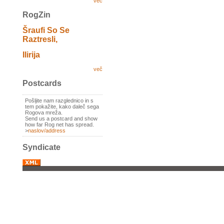
več
RogZin
Šraufi So Se
Raztresli,
Ilirija
več
Postcards
Pošljite nam razglednico in s
tem pokažite, kako daleč sega
Rogova mreža.
Send us a postcard and show
how far Rog net has spread.
>
naslov/address
Syndicate