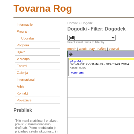
Tovarna Rog
Domov
»
Dogodki
Informacije
Dogodki - Filter: Dogodek
Program
Uporaba
Select event terms to filter by
Podpora
month
|
week
|
day
|
naštej
|
view all
Izjave
�
V Medijih
(dogodek)
SNEMANJE TV FILMA NA LOKACIJAH ROGA
Forumi
Konec: 00:00
Galerija
more info
International
Arhiv
Kontakt
Povezave
Preblisk
"Nič manj značilna ni enakost
pravic v staroslovanskih
družbah. Polno pooblastilo je
pripadalo celotni skupnosti, in