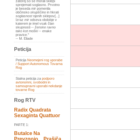
zatorej so se morali sklepi
sprejemati soglasno. Prvotno
je beseda
mir
pomenila
občinsko
skupščino
in hkrati
soglasnost
njenih sklepov[...]
Izraz
mir
odseva obdobje v
katerem je imel vsak član
skupnosti --
ženske ravno
tako kot moški
-- enake
pravice."
-- M. Eliade
Peticija
Peticija
Neomejeni rog uporabe
/ Support Autonomous Tovarna
Rog
Stalna peticija za
podporo
avtonomni, svobodni in
samoupravni uporabi nekdanje
tovarne Rog
Rog RTV
Radix Quadrata
Sexaginta Quattuor
PARTE 1:
Butalce Na
Prevzgojo _ Prašiča