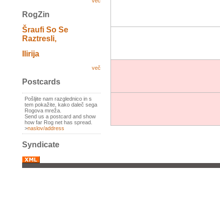
več
RogZin
Šraufi So Se
Raztresli,
Ilirija
več
Postcards
Pošljite nam razglednico in s
tem pokažite, kako daleč sega
Rogova mreža.
Send us a postcard and show
how far Rog net has spread.
>
naslov/address
Syndicate