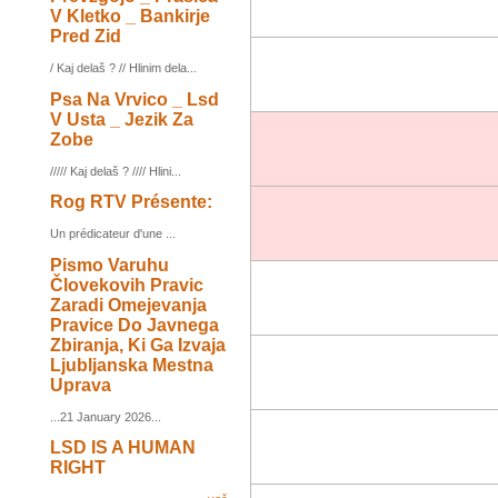
V Kletko _ Bankirje
Pred Zid
/ Kaj delaš ? // Hlinim dela...
Psa Na Vrvico _ Lsd
V Usta _ Jezik Za
Zobe
///// Kaj delaš ? //// Hlini...
Rog RTV Présente:
Un prédicateur d'une ...
Pismo Varuhu
Človekovih Pravic
Zaradi Omejevanja
Pravice Do Javnega
Zbiranja, Ki Ga Izvaja
Ljubljanska Mestna
Uprava
...21 January 2026...
LSD IS A HUMAN
RIGHT