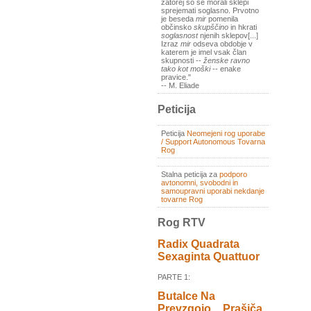
zatorej so se morali sklepi
sprejemati soglasno. Prvotno
je beseda
mir
pomenila
občinsko
skupščino
in hkrati
soglasnost
njenih sklepov[...]
Izraz
mir
odseva obdobje v
katerem je imel vsak član
skupnosti --
ženske ravno
tako kot moški
-- enake
pravice."
-- M. Eliade
Peticija
Peticija
Neomejeni rog uporabe
/ Support Autonomous Tovarna
Rog
Stalna peticija za
podporo
avtonomni, svobodni in
samoupravni uporabi nekdanje
tovarne Rog
Rog RTV
Radix Quadrata
Sexaginta Quattuor
PARTE 1:
Butalce Na
Prevzgojo _ Prašiča