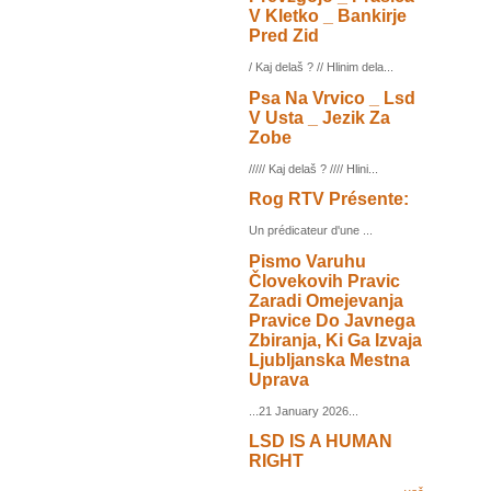
V Kletko _ Bankirje
Pred Zid
/ Kaj delaš ? // Hlinim dela...
Psa Na Vrvico _ Lsd
V Usta _ Jezik Za
Zobe
///// Kaj delaš ? //// Hlini...
Rog RTV Présente:
Un prédicateur d'une ...
Pismo Varuhu
Človekovih Pravic
Zaradi Omejevanja
Pravice Do Javnega
Zbiranja, Ki Ga Izvaja
Ljubljanska Mestna
Uprava
...21 January 2026...
LSD IS A HUMAN
RIGHT