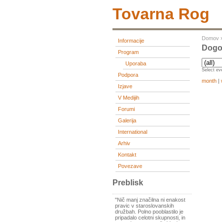
Tovarna Rog
Domov
Informacije
Dogod
Program
Uporaba
Select eve
Podpora
month
|
Izjave
V Medijih
Forumi
Galerija
International
Arhiv
Kontakt
Povezave
Preblisk
"Nič manj značilna ni enakost
pravic v staroslovanskih
družbah. Polno pooblastilo je
pripadalo celotni skupnosti, in