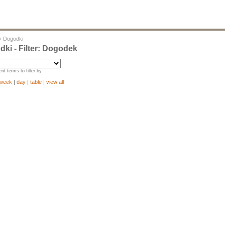
»
Dogodki
ki - Filter: Dogodek
nt terms to filter by
week
|
day
|
table
|
view all