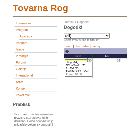
Tovarna Rog
Domov
»
Dogodki
Informacije
Dogodki
Program
Uporaba
Select event terms to filter by
Podpora
month
|
day
|
table
|
naštej
Izjave
�
V Medijih
Pon
Tor
30
31
Forumi
(dogodek)
SNEMANJE TV
FILMA NA
Galerija
LOKACIJAH ROGA
Konec: 00:00
International
Arhiv
Kontakt
Povezave
Preblisk
"Nič manj značilna ni enakost
pravic v staroslovanskih
družbah. Polno pooblastilo je
pripadalo celotni skupnosti, in