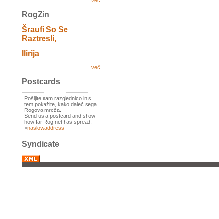
več
RogZin
Šraufi So Se
Raztresli,
Ilirija
več
Postcards
Pošljite nam razglednico in s
tem pokažite, kako daleč sega
Rogova mreža.
Send us a postcard and show
how far Rog net has spread.
>
naslov/address
Syndicate