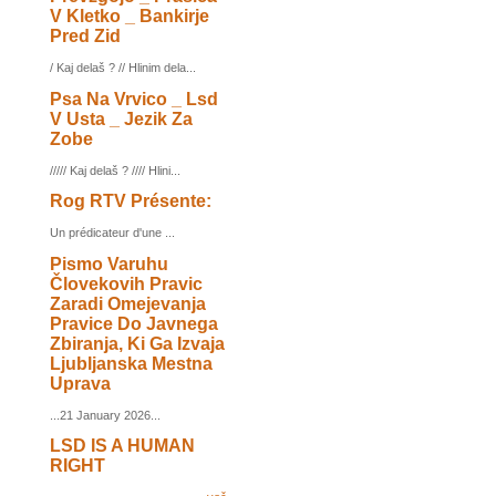
V Kletko _ Bankirje
Pred Zid
/ Kaj delaš ? // Hlinim dela...
Psa Na Vrvico _ Lsd
V Usta _ Jezik Za
Zobe
///// Kaj delaš ? //// Hlini...
Rog RTV Présente:
Un prédicateur d'une ...
Pismo Varuhu
Človekovih Pravic
Zaradi Omejevanja
Pravice Do Javnega
Zbiranja, Ki Ga Izvaja
Ljubljanska Mestna
Uprava
...21 January 2026...
LSD IS A HUMAN
RIGHT