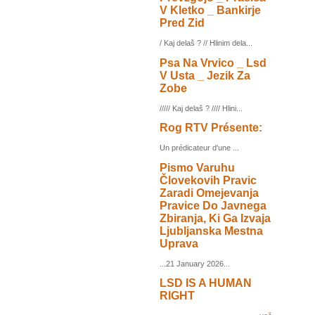
V Kletko _ Bankirje
Pred Zid
/ Kaj delaš ? // Hlinim dela...
Psa Na Vrvico _ Lsd
V Usta _ Jezik Za
Zobe
///// Kaj delaš ? //// Hlini...
Rog RTV Présente:
Un prédicateur d'une ...
Pismo Varuhu
Človekovih Pravic
Zaradi Omejevanja
Pravice Do Javnega
Zbiranja, Ki Ga Izvaja
Ljubljanska Mestna
Uprava
...21 January 2026...
LSD IS A HUMAN
RIGHT