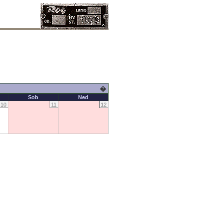
�
Sob
Ned
10
11
12