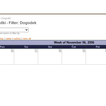
»
Dogodki
ki - Filter: Dogodek
nt terms to filter by
day
|
table
|
naštej
|
view all
Week of November 06, 2006
Pon
Tor
Sre
Čet
Pet
6
7
8
9