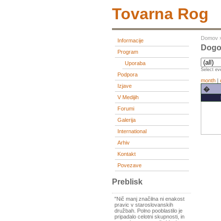
Tovarna Rog
Domov
Informacije
Dogod
Program
Uporaba
Select eve
Podpora
month
|
Izjave
�
V Medijih
Forumi
Galerija
International
Arhiv
Kontakt
Povezave
Preblisk
"Nič manj značilna ni enakost
pravic v staroslovanskih
družbah. Polno pooblastilo je
pripadalo celotni skupnosti, in