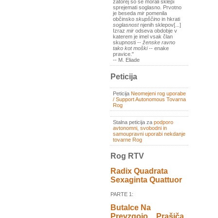
zatorej so se morali sklepi
sprejemati soglasno. Prvotno
je beseda
mir
pomenila
občinsko
skupščino
in hkrati
soglasnost
njenih sklepov[...]
Izraz
mir
odseva obdobje v
katerem je imel vsak član
skupnosti --
ženske ravno
tako kot moški
-- enake
pravice."
-- M. Eliade
Peticija
Peticija
Neomejeni rog uporabe
/ Support Autonomous Tovarna
Rog
Stalna peticija za
podporo
avtonomni, svobodni in
samoupravni uporabi nekdanje
tovarne Rog
Rog RTV
Radix Quadrata
Sexaginta Quattuor
PARTE 1:
Butalce Na
Prevzgojo _ Prašiča