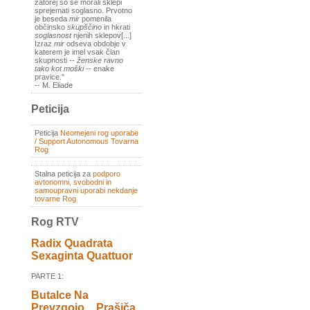
zatorej so se morali sklepi
sprejemati soglasno. Prvotno
je beseda
mir
pomenila
občinsko
skupščino
in hkrati
soglasnost
njenih sklepov[...]
Izraz
mir
odseva obdobje v
katerem je imel vsak član
skupnosti --
ženske ravno
tako kot moški
-- enake
pravice."
-- M. Eliade
Peticija
Peticija
Neomejeni rog uporabe
/ Support Autonomous Tovarna
Rog
Stalna peticija za
podporo
avtonomni, svobodni in
samoupravni uporabi nekdanje
tovarne Rog
Rog RTV
Radix Quadrata
Sexaginta Quattuor
PARTE 1:
Butalce Na
Prevzgojo _ Prašiča