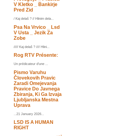
V Kletko _ Bankirje
Pred Zid
/ Kaj delaš ? // Hlinim dela...
Psa Na Vrvico _ Lsd
V Usta _ Jezik Za
Zobe
///// Kaj delaš ? //// Hlini...
Rog RTV Présente:
Un prédicateur d'une ...
Pismo Varuhu
Človekovih Pravic
Zaradi Omejevanja
Pravice Do Javnega
Zbiranja, Ki Ga Izvaja
Ljubljanska Mestna
Uprava
...21 January 2026...
LSD IS A HUMAN
RIGHT