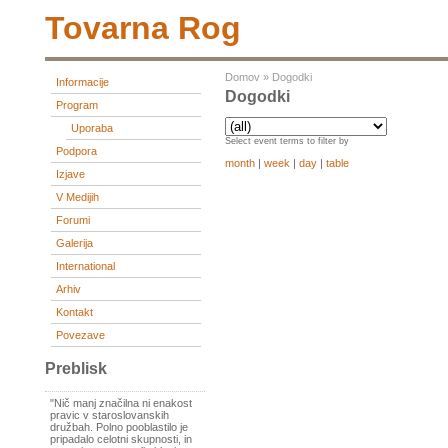
Tovarna Rog
Domov
»
Dogodki
Informacije
Dogodki
Program
Uporaba
Select event terms to filter by
Podpora
month
|
week
|
day
|
table
Izjave
V Medijih
Forumi
Galerija
International
Arhiv
Kontakt
Povezave
Preblisk
"Nič manj značilna ni enakost
pravic v staroslovanskih
družbah. Polno pooblastilo je
pripadalo celotni skupnosti, in