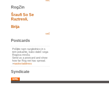
več
RogZin
Šraufi So Se
Raztresli,
Ilirija
več
Postcards
Pošljite nam razglednico in s
tem pokažite, kako daleč sega
Rogova mreža.
Send us a postcard and show
how far Rog net has spread.
>
naslov/address
Syndicate