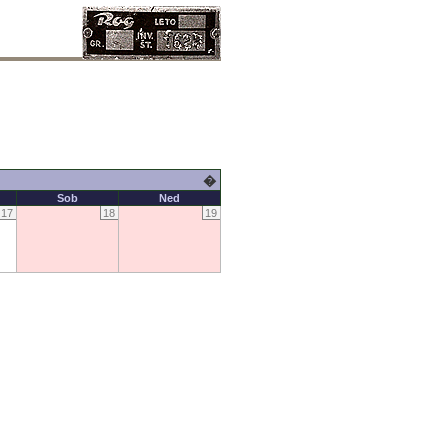
�
Sob
Ned
17
18
19