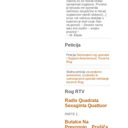
zatorej so se morali sklepi
sprejemati soglasno. Prvotno
je beseda
mir
pomenila
občinsko
skupščino
in hkrati
soglasnost
njenih sklepov[...]
Izraz
mir
odseva obdobje v
katerem je imel vsak član
skupnosti --
ženske ravno
tako kot moški
-- enake
pravice."
-- M. Eliade
Peticija
Peticija
Neomejeni rog uporabe
/ Support Autonomous Tovarna
Rog
Stalna peticija za
podporo
avtonomni, svobodni in
samoupravni uporabi nekdanje
tovarne Rog
Rog RTV
Radix Quadrata
Sexaginta Quattuor
PARTE 1:
Butalce Na
Prevzgojo _ Prašiča