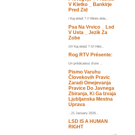
V Kletko _ Bankirje
Pred Zid
/ Kaj delaš ? // Hlinim dela...
Psa Na Vrvico _ Lsd
V Usta _ Jezik Za
Zobe
///// Kaj delaš ? //// Hlini...
Rog RTV Présente:
Un prédicateur d'une ...
Pismo Varuhu
Človekovih Pravic
Zaradi Omejevanja
Pravice Do Javnega
Zbiranja, Ki Ga Izvaja
Ljubljanska Mestna
Uprava
...21 January 2026...
LSD IS A HUMAN
RIGHT