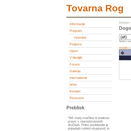
Tovarna Rog
Domov
Informacije
Dogo
Program
Uporaba
Select eve
Podpora
month
|
Izjave
�
V Medijih
Forumi
Galerija
International
Arhiv
Kontakt
Povezave
Preblisk
"Nič manj značilna ni enakost
pravic v staroslovanskih
družbah. Polno pooblastilo je
pripadalo celotni skupnosti, in