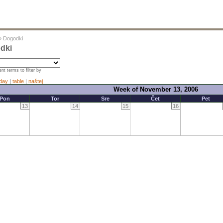
»
Dogodki
dki
nt terms to filter by
day
|
table
|
naštej
Week of November 13, 2006
Pon
Tor
Sre
Čet
Pet
13
14
15
16