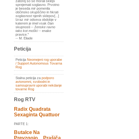
zatorej so se morali sklepi
sprejemati soglasno. Prvotno
je beseda
mir
pomenila
občinsko
skupščino
in hkrati
soglasnost
njenih sklepov[...]
Izraz
mir
odseva obdobje v
katerem je imel vsak član
skupnosti --
ženske ravno
tako kot moški
-- enake
pravice."
-- M. Eliade
Peticija
Peticija
Neomejeni rog uporabe
/ Support Autonomous Tovarna
Rog
Stalna peticija za
podporo
avtonomni, svobodni in
samoupravni uporabi nekdanje
tovarne Rog
Rog RTV
Radix Quadrata
Sexaginta Quattuor
PARTE 1:
Butalce Na
Prevzgojo _ Prašiča