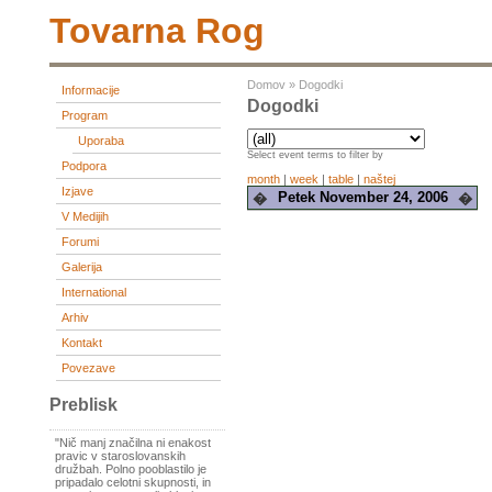
Tovarna Rog
Domov
»
Dogodki
Informacije
Dogodki
Program
Uporaba
Select event terms to filter by
Podpora
month
|
week
|
table
|
naštej
Izjave
Petek November 24, 2006
�
�
V Medijih
Forumi
Galerija
International
Arhiv
Kontakt
Povezave
Preblisk
"Nič manj značilna ni enakost
pravic v staroslovanskih
družbah. Polno pooblastilo je
pripadalo celotni skupnosti, in