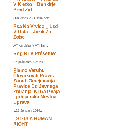
V Kletko _ Bankirje
Pred Zid
/ Kaj delaš ? // Hlinim dela...
Psa Na Vrvico _ Lsd
V Usta _ Jezik Za
Zobe
///// Kaj delaš ? //// Hlini...
Rog RTV Présente:
Un prédicateur d'une ...
Pismo Varuhu
Človekovih Pravic
Zaradi Omejevanja
Pravice Do Javnega
Zbiranja, Ki Ga Izvaja
Ljubljanska Mestna
Uprava
...21 January 2026...
LSD IS A HUMAN
RIGHT