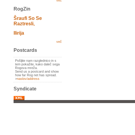
več
RogZin
Šraufi So Se
Raztresli,
Ilirija
več
Postcards
Pošljite nam razglednico in s
tem pokažite, kako daleč sega
Rogova mreža.
Send us a postcard and show
how far Rog net has spread.
>
naslov/address
Syndicate