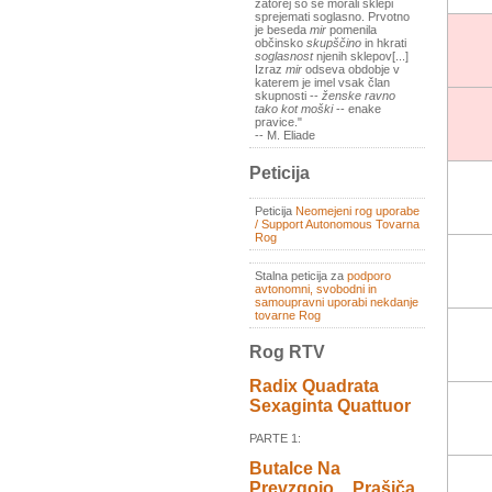
zatorej so se morali sklepi
sprejemati soglasno. Prvotno
je beseda
mir
pomenila
občinsko
skupščino
in hkrati
soglasnost
njenih sklepov[...]
Izraz
mir
odseva obdobje v
katerem je imel vsak član
skupnosti --
ženske ravno
tako kot moški
-- enake
pravice."
-- M. Eliade
Peticija
Peticija
Neomejeni rog uporabe
/ Support Autonomous Tovarna
Rog
Stalna peticija za
podporo
avtonomni, svobodni in
samoupravni uporabi nekdanje
tovarne Rog
Rog RTV
Radix Quadrata
Sexaginta Quattuor
PARTE 1:
Butalce Na
Prevzgojo _ Prašiča