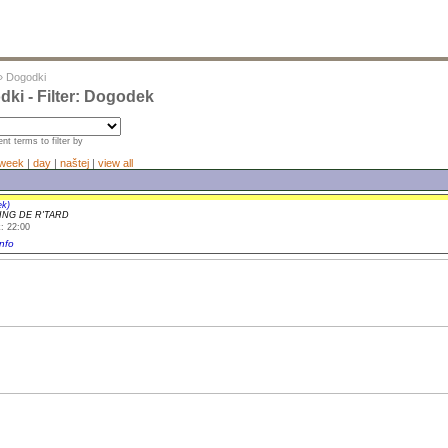
»
Dogodki
ki - Filter: Dogodek
nt terms to filter by
week
|
day
|
naštej
|
view all
ek)
ING DE R'TARD
: 22:00
nfo