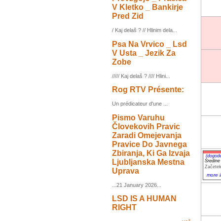
V Kletko _ Bankirje
Pred Zid
/ Kaj delaš ? // Hlinim dela...
Psa Na Vrvico _ Lsd
V Usta _ Jezik Za
Zobe
///// Kaj delaš ? //// Hlini...
Rog RTV Présente:
Un prédicateur d'une ...
Pismo Varuhu
Človekovih Pravic
Zaradi Omejevanja
Pravice Do Javnega
Zbiranja, Ki Ga Izvaja
(dogod
Ljubljanska Mestna
Sredin
Začetek
Uprava
more i
...21 January 2026...
LSD IS A HUMAN
RIGHT