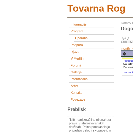
Tovarna Rog
Domov
Informacije
Dogod
Program
Uporaba
Select eve
Podpora
month
|
Izjave
�
V Medijih
(dogod
UN SW
Forumi
Začetek
Galerija
more i
International
Arhiv
Kontakt
Povezave
Preblisk
"Nič manj značilna ni enakost
pravic v staroslovanskih
družbah. Polno pooblastilo je
pripadalo celotni skupnosti, in