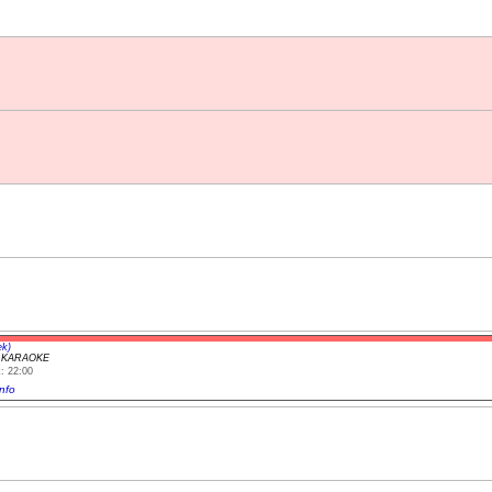
ek)
e KARAOKE
: 22:00
nfo