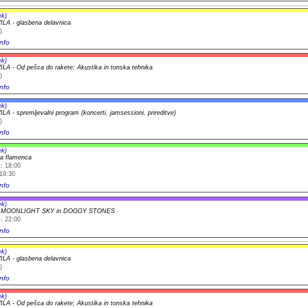
ek)
A - glasbena delavnica
)
nfo
ek)
A - Od pešca do rakete; Akustika in tonska tehnika
)
nfo
ek)
A - spremljevalni program (koncerti, jamsessioni, prireditve)
)
nfo
ek)
a flamenca
: 18:00
19:30
nfo
ek)
t MOONLIGHT SKY in DOGGY STONES
: 22:00
nfo
ek)
A - glasbena delavnica
)
nfo
ek)
A - Od pešca do rakete; Akustika in tonska tehnika