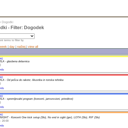
»
Dogodki
ki - Filter: Dogodek
nt terms to filter by
week
|
day
|
naštej
|
view all
ek)
A - glasbena delavnica
)
nfo
ek)
A - Od pešca do rakete; Akustika in tonska tehnika
)
nfo
ek)
A - spremljevalni program (koncerti, jamsessioni, prireditve)
)
nfo
ek)
IGHT - Koncerti One kick setup (Slo), No end in sight (ger), LOTH (Slo), RIF (Slo)
: 20:00
nfo