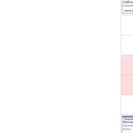
tradici
Začetek
more i
(dogod
Barvanj
Začetek
Konec: 