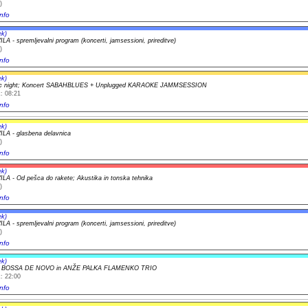
)
nfo
ek)
A - spremljevalni program (koncerti, jamsessioni, prireditve)
)
nfo
ek)
ic night; Koncert SABAHBLUES + Unplugged KARAOKE JAMMSESSION
: 08:21
nfo
ek)
A - glasbena delavnica
)
nfo
ek)
A - Od pešca do rakete; Akustika in tonska tehnika
)
nfo
ek)
A - spremljevalni program (koncerti, jamsessioni, prireditve)
)
nfo
ek)
t BOSSA DE NOVO in ANŽE PALKA FLAMENKO TRIO
: 22:00
nfo