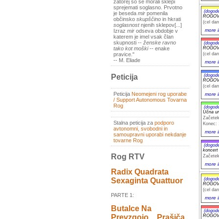
zatorej so se morali sklepi
sprejemati soglasno. Prvotno
(dogod
je beseda
mir
pomenila
ROGOVIL
občinsko
skupščino
in hkrati
(cel dan
soglasnost
njenih sklepov[...]
more i
Izraz
mir
odseva obdobje v
katerem je imel vsak član
skupnosti --
ženske ravno
(dogod
ROGOVIL
tako kot moški
-- enake
(cel dan
pravice."
-- M. Eliade
more i
(dogod
Peticija
ROGOVIL
(cel dan
Peticija
Neomejeni rog uporabe
more i
/ Support Autonomous Tovarna
Rog
(dogod
Učna ur
Začetek
Stalna peticija za
podporo
Konec: 
avtonomni, svobodni in
more i
samoupravni uporabi nekdanje
tovarne Rog
(dogod
koncer
Rog RTV
Začetek
more i
Radix Quadrata
(dogod
Sexaginta Quattuor
ROGOVIL
(cel dan
PARTE 1:
more i
Butalce Na
(dogod
Prevzgojo _ Prašiča
ROGOVIL