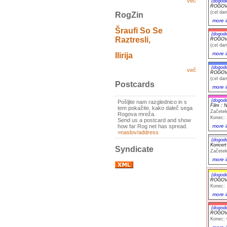
več
(dogod
ROGOVIL
(cel dan
RogZin
more i
Šraufi So Se
(dogod
Raztresli,
ROGOVIL
(cel dan
more i
Ilirija
(dogod
več
ROGOVIL
(cel dan
Postcards
more i
(dogod
Pošljite nam razglednico in s
Film : 
tem pokažite, kako daleč sega
Začetek
Rogova mreža.
Konec: 
Send us a postcard and show
how far Rog net has spread.
more i
>
naslov/address
(dogod
Koncer
Syndicate
Začetek
more i
(dogod
ROGOVIL
Konec: 
more i
(dogod
ROGOVIL
Konec: 