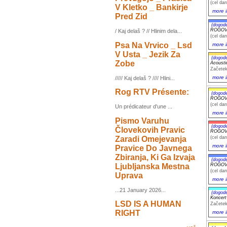
(cel dan
V Kletko _ Bankirje
more i
Pred Zid
(dogod
ROGOVIL
/ Kaj delaš ? // Hlinim dela...
(cel dan
Psa Na Vrvico _ Lsd
more i
V Usta _ Jezik Za
(dogod
Zobe
Acoust
Začetek
more i
///// Kaj delaš ? //// Hlini...
Rog RTV Présente:
(dogod
ROGOVIL
(cel dan
Un prédicateur d'une ...
more i
Pismo Varuhu
(dogod
Človekovih Pravic
ROGOVIL
Zaradi Omejevanja
(cel dan
more i
Pravice Do Javnega
Zbiranja, Ki Ga Izvaja
(dogod
Ljubljanska Mestna
ROGOVIL
(cel dan
Uprava
more i
...21 January 2026...
(dogod
Koncer
LSD IS A HUMAN
Začetek
RIGHT
more i