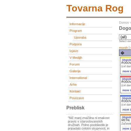
Tovarna Rog
Domov
Informacije
Dogod
Program
Uporaba
Select eve
Podpora
month
|
Izjave
�
V Medijih
(dogod
ROGOVIL
Forumi
(cel dan
Galerija
more i
International
(dogod
ROGOVIL
Arhiv
(cel dan
more i
Kontakt
Povezave
(dogod
ROGOVIL
(cel dan
Preblisk
more i
(dogod
"Nič manj značilna ni enakost
METAL N
pravic v staroslovanskih
Začetek
družbah. Polno pooblastilo je
pripadalo celotni skupnosti, in
more i