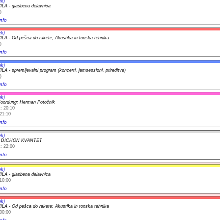
ek)
A - glasbena delavnica
)
nfo
ek)
A - Od pešca do rakete; Akustika in tonska tehnika
)
nfo
ek)
A - spremljevalni program (koncerti, jamsessioni, prireditve)
)
nfo
ek)
Noordung: Herman Potočnik
: 20:10
21:10
nfo
ek)
t DICHON KVANTET
: 22:00
nfo
ek)
A - glasbena delavnica
10:00
nfo
ek)
A - Od pešca do rakete; Akustika in tonska tehnika
00:00