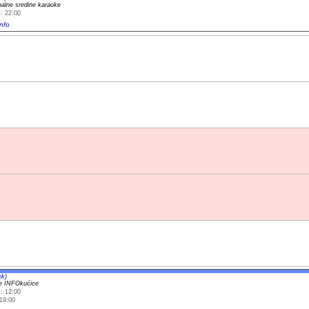
onalne sredine karaoke
: 22:00
nfo
ek)
e INFOkućice
: 12:00
19:00