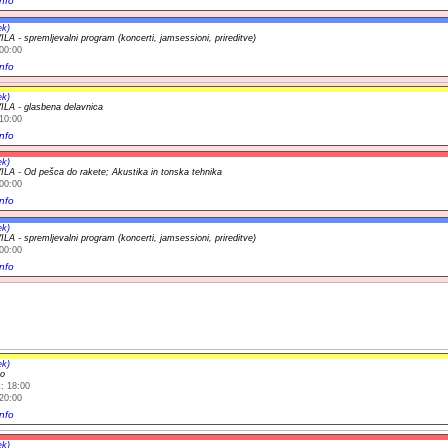
nfo
ek)
A - spremljevalni program (koncerti, jamsessioni, prireditve)
00:00
nfo
ek)
A - glasbena delavnica
10:00
nfo
ek)
A - Od pešca do rakete; Akustika in tonska tehnika
00:00
nfo
ek)
A - spremljevalni program (koncerti, jamsessioni, prireditve)
00:00
nfo
ek)
o
: 18:00
20:00
nfo
ek)