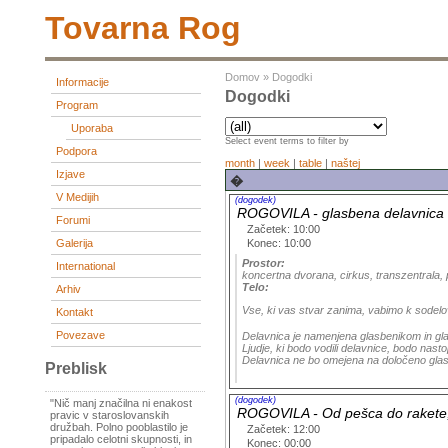
Tovarna Rog
Domov
»
Dogodki
Informacije
Dogodki
Program
Uporaba
Select event terms to filter by
Podpora
month
|
week
|
table
|
naštej
Izjave
�
V Medijih
(dogodek)
ROGOVILA - glasbena delavnica
Forumi
Začetek: 10:00
Konec: 10:00
Galerija
Prostor:
International
koncertna dvorana, cirkus, transzentrala, pr
Telo:
Arhiv
Vse, ki vas stvar zanima, vabimo k sodelo
Kontakt
Povezave
Delavnica je namenjena glasbenikom in glas
Ljudje, ki bodo vodili delavnice, bodo nasto
Delavnica ne bo omejena na določeno glasbe
Preblisk
(dogodek)
"Nič manj značilna ni enakost
ROGOVILA - Od pešca do rakete; 
pravic v staroslovanskih
družbah. Polno pooblastilo je
Začetek: 12:00
pripadalo celotni skupnosti, in
Konec: 00:00