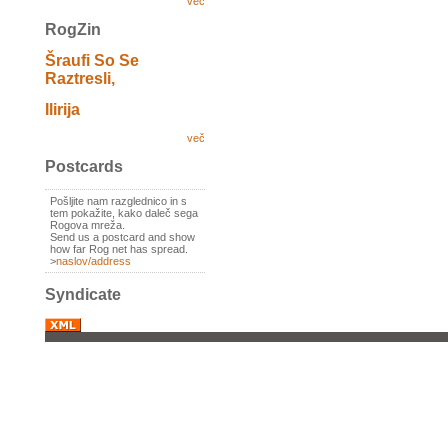
več
RogZin
Šraufi So Se
Raztresli,
Ilirija
več
Postcards
Pošljite nam razglednico in s
tem pokažite, kako daleč sega
Rogova mreža.
Send us a postcard and show
how far Rog net has spread.
>
naslov/address
Syndicate