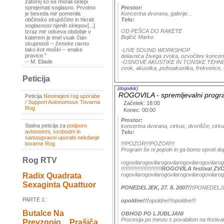
zatorej so se morali sklepi
Prostor:
sprejemati soglasno. Prvotno
Koncertna dvorana, galerije...
je beseda
mir
pomenila
Telo:
občinsko
skupščino
in hkrati
soglasnost
njenih sklepov[...]
OD PEŠCA DO RAKETE
Izraz
mir
odseva obdobje v
Bojičić Marko
katerem je imel vsak član
skupnosti --
ženske ravno
tako kot moški
-- enake
-LIVE SOUND WORKSHOP
pravice."
delavnica živega zvoka, ozvočitev koncert
-- M. Eliade
-OSNOVE AKUSTIKE IN TONSKE TEHNI
zvok, akustika, psihoakustika, frekvence, e
Peticija
(dogodek)
ROGOVILA - spremljevalni program
Peticija
Neomejeni rog uporabe
/ Support Autonomous Tovarna
Začetek: 18:00
Rog
Konec: 00:00
Prostor:
Stalna peticija za
podporo
koncertna dvorana, cirkus, dvorišče, cirkul
avtonomni, svobodni in
Telo:
samoupravni uporabi nekdanje
!!!POZOR!!!POZOR!!!
tovarne Rog
Program še ni popoln in ga bomo sproti dop
Rog RTV
rogovilarogovilarogovilarogovilarogovilarog
!!!!!!!!!!!!!!!!!!!!!!!!!!!
ROGOVILA festival ZV
rogovilarogovilarogovilarogovilarogovilarog
Radix Quadrata
Sexaginta Quattuor
PONEDELJEK, 27. 8. 2007!!!
PONEDELJEK
PARTE 1:
opoldne!!!
opoldne!!!opoldne!!!
Butalce Na
OBHOD PO LJUBLJANI
Procesija po mestu s povabilom na festival
Prevzgojo _ Prašiča