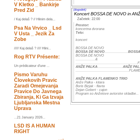
V Kletko _ Bankirje
Pred Zid
(dogodek)
Koncert BOSSA DE NOVO in A
Začetek: 22:00
/ Kaj delaš ? // Hlinim dela...
Prostor:
Psa Na Vrvico _ Lsd
koncertna dvorana
Telo:
V Usta _ Jezik Za
Zobe
koncert
BOSSA DE NOVO
///// Kaj delaš ? //// Hlini...
BOSSA DE NOVO
.........................
BOSSA
BOSSA DE NOVO
Rog RTV Présente:
.....................&
........................................................
Un prédicateur d'une ...
ANŽE PALKA
...........................
ANŽE PA
.......................................................
Pismo Varuhu
ANŽE PALKA FLAMENKO TRIO
Človekovih Pravic
Anže Palka - kitara
Zaradi Omejevanja
Boris Bizjak - flavta
Dejan Gebert - cajon
Pravice Do Javnega
Program so Anžetove avtorske skladbe...
Zbiranja, Ki Ga Izvaja
Ljubljanska Mestna
Uprava
...21 January 2026...
LSD IS A HUMAN
RIGHT