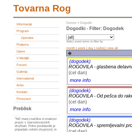
Tovarna Rog
Domov
»
Dogodki
Informacije
Dogodki - Filter: Dogodek
Program
Uporaba
Select event terms to filter by
Podpora
month
|
week
|
day
|
naštej
|
view all
Izjave
�
V Medijih
(dogodek)
Forumi
ROGOVILA - glasbena delavn
Galerija
(cel dan)
International
more info
Arhiv
(dogodek)
Kontakt
ROGOVILA - Od pešca do raket
Povezave
(cel dan)
Preblisk
more info
"Nič manj značilna ni enakost
(dogodek)
pravic v staroslovanskih
ROGOVILA - spremljevalni prog
družbah. Polno pooblastilo je
pripadalo celotni skupnosti, in
(cel dan)