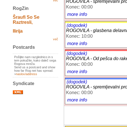
več
ROGOVILA - spremljevalni prog
Konec: 00:00
RogZin
more info
Šraufi So Se
Raztresli,
(dogodek)
ROGOVILA - glasbena delavn
Ilirija
Konec: 10:00
več
more info
Postcards
(dogodek)
Pošljite nam razglednico in s
ROGOVILA - Od pešca do raket
tem pokažite, kako daleč sega
Konec: 00:00
Rogova mreža.
Send us a postcard and show
more info
how far Rog net has spread.
>
naslov/address
(dogodek)
Syndicate
ROGOVILA - spremljevalni prog
Konec: 00:00
more info