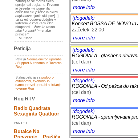
zatorej so se morali sklepi
sprejemati soglasno. Prvotno
more info
je beseda
mir
pomenila
občinsko
skupščino
in hkrati
soglasnost
njenih sklepov[...]
(dogodek)
Izraz
mir
odseva obdobje v
Koncert BOSSA DE NOVO i
katerem je imel vsak član
skupnosti --
ženske ravno
Začetek: 22:00
tako kot moški
-- enake
pravice."
more info
-- M. Eliade
Peticija
(dogodek)
ROGOVILA - glasbena delavn
Peticija
Neomejeni rog uporabe
(cel dan)
/ Support Autonomous Tovarna
Rog
more info
Stalna peticija za
podporo
(dogodek)
avtonomni, svobodni in
samoupravni uporabi nekdanje
ROGOVILA - Od pešca do raket
tovarne Rog
(cel dan)
Rog RTV
more info
Radix Quadrata
(dogodek)
Sexaginta Quattuor
ROGOVILA - spremljevalni prog
(cel dan)
PARTE 1:
more info
Butalce Na
Prevzgojo _ Prašiča