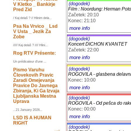
(dogodek)
V Kletko _ Bankirje
Film : Noordung: Herman Poto
Pred Zid
Začetek: 20:10
/ Kaj delaš ? // Hlinim dela...
Konec: 21:10
Psa Na Vrvico _ Lsd
more info
V Usta _ Jezik Za
Zobe
(dogodek)
Koncert DICHON KVANTET
///// Kaj delaš ? //// Hlini...
Začetek: 22:00
Rog RTV Présente:
more info
Un prédicateur d'une ...
(dogodek)
Pismo Varuhu
ROGOVILA - glasbena delavn
Človekovih Pravic
Konec: 10:00
Zaradi Omejevanja
Pravice Do Javnega
more info
Zbiranja, Ki Ga Izvaja
Ljubljanska Mestna
(dogodek)
Uprava
ROGOVILA - Od pešca do raket
Konec: 00:00
...21 January 2026...
more info
LSD IS A HUMAN
RIGHT
(dogodek)