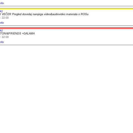
nfo
k)
 VEČER Pregled dosedaj narejega video&audiovideo materiala o ROGu
: 22:00
nfo
k)
t TONI&FRIENDS +GALAMA
: 22:00
nfo