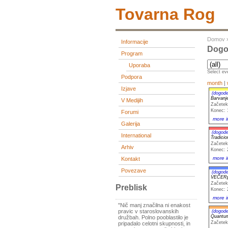
Tovarna Rog
Domov
Informacije
Dogod
Program
Uporaba
Select eve
Podpora
month
|
Izjave
(dogode
Barvanj
V Medijih
Začetek
Konec: 
Forumi
more i
Galerija
(dogode
International
Tradici
Začetek
Arhiv
Konec: 
more i
Kontakt
Povezave
(dogode
VEČERp
Začetek
Preblisk
Konec: 
more i
"Nič manj značilna ni enakost
pravic v staroslovanskih
(dogode
Quantum
družbah. Polno pooblastilo je
Začetek
pripadalo celotni skupnosti, in