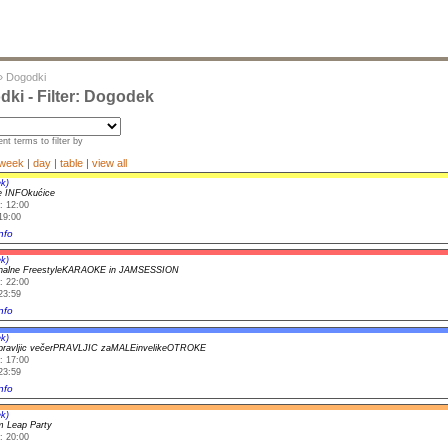
»
Dogodki
ki - Filter: Dogodek
nt terms to filter by
week
|
day
|
table
|
view all
k)
e INFOkućice
: 12:00
19:00
nfo
k)
onalne FreestyleKARAOKE in JAMSESSION
: 22:00
23:59
nfo
k)
ravljic večerPRAVLJIC zaMALEinvelikeOTROKE
: 17:00
23:59
nfo
k)
 Leap Party
: 20:00