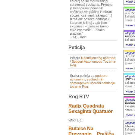
zatorej so se morali sklepi
more i
sprejemati soglasno. Prvotno
je beseda
mir
pomenila
(dogode
občinsko
skupščino
in hkrati
LTERA
soglasnost
njenih sklepov[...]
Začetek
Izraz
mir
odseva obdobje v
Konec: 
katerem je imel vsak član
more i
skupnosti --
ženske ravno
tako kot moški
-- enake
(dogode
pravice."
Tradici
-- M. Eliade
Začetek
more i
Peticija
(dogode
BRIDGE
Peticija
Neomejeni rog uporabe
Začetek
/ Support Autonomous Tovarna
Konec: 
Rog
more i
Stalna peticija za
podporo
(dogode
avtonomni, svobodni in
UNPLUG
samoupravni uporabi nekdanje
Začetek
tovarne Rog
Konec: 
more i
Rog RTV
(dogode
Tradici
Radix Quadrata
Začetek
Konec: 
Sexaginta Quattuor
more i
PARTE 1:
(dogode
STREETP
Butalce Na
Začetek
Prevzgojo _ Prašiča
Konec: 