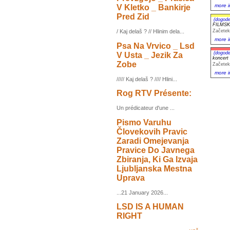
more i
V Kletko _ Bankirje
Pred Zid
(dogode
FILMSKI
Začetek
/ Kaj delaš ? // Hlinim dela...
more i
Psa Na Vrvico _ Lsd
(dogode
V Usta _ Jezik Za
koncer
Zobe
Začetek
more i
///// Kaj delaš ? //// Hlini...
Rog RTV Présente:
Un prédicateur d'une ...
Pismo Varuhu
Človekovih Pravic
Zaradi Omejevanja
Pravice Do Javnega
Zbiranja, Ki Ga Izvaja
Ljubljanska Mestna
Uprava
...21 January 2026...
LSD IS A HUMAN
RIGHT