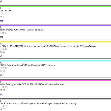
nfo
k)
RNI VEČER
: 20:00
22:00
nfo
k)
onalne sredine KARAOKE - JAMM SESSION
: 22:00
nfo
k)
PARTY - PROPAGANDA in vsesplošni JAMSESSION na Šuštarskem mostu ROGprodukcija
: 19:00
23:00
nfo
k)
GED FreestyleKARAOKE in JAMSESSION vCirkusu
: 20:00
23:59
nfo
k)
onalne FreestyleKARAOKE in JAMSESSION vKoncetrniDvorani
: 22:00
23:59
nfo
k)
ARTY karavana začasnih uporabnikov ROGa po Ljubljani ROGprodukcija
: 12:00
22:00