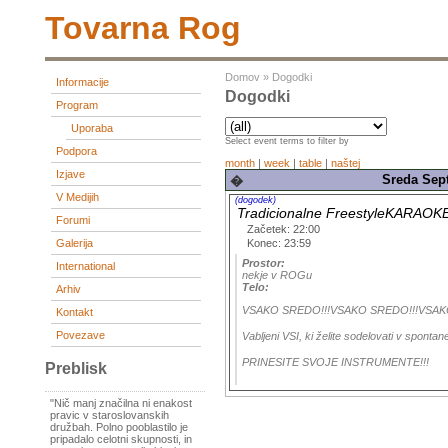
Tovarna Rog
Domov
»
Dogodki
Informacije
Dogodki
Program
Uporaba
Select event terms to filter by
Podpora
month
|
week
|
table
|
naštej
Izjave
Sreda Sep
�
V Medijih
(dogodek)
Tradicionalne FreestyleKARAO
Forumi
Začetek: 22:00
Konec: 23:59
Galerija
Prostor:
International
nekje v ROGu
Telo:
Arhiv
VSAKO SREDO!!!VSAKO SREDO!!!VSAK
Kontakt
Povezave
Vabljeni VSI, ki želite sodelovati v sponta
PRINESITE SVOJE INSTRUMENTE!!!
Preblisk
"Nič manj značilna ni enakost
pravic v staroslovanskih
družbah. Polno pooblastilo je
pripadalo celotni skupnosti, in