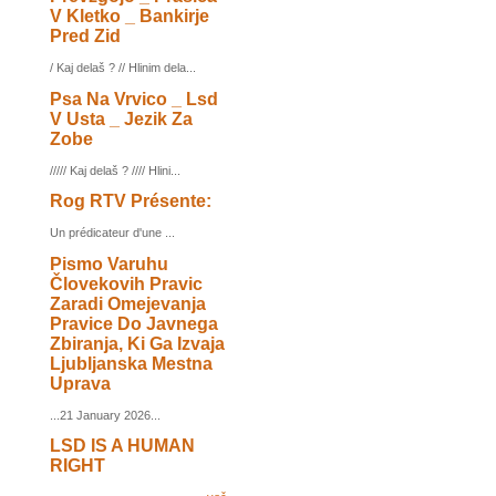
V Kletko _ Bankirje
Pred Zid
/ Kaj delaš ? // Hlinim dela...
Psa Na Vrvico _ Lsd
V Usta _ Jezik Za
Zobe
///// Kaj delaš ? //// Hlini...
Rog RTV Présente:
Un prédicateur d'une ...
Pismo Varuhu
Človekovih Pravic
Zaradi Omejevanja
Pravice Do Javnega
Zbiranja, Ki Ga Izvaja
Ljubljanska Mestna
Uprava
...21 January 2026...
LSD IS A HUMAN
RIGHT