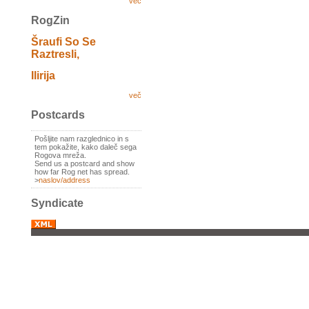
več
RogZin
Šraufi So Se
Raztresli,
Ilirija
več
Postcards
Pošljite nam razglednico in s
tem pokažite, kako daleč sega
Rogova mreža.
Send us a postcard and show
how far Rog net has spread.
>
naslov/address
Syndicate