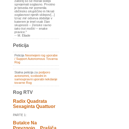
zatorej so se morali sklepi
sprejemati soglasno. Prvotno
je beseda
mir
pomenila
občinsko
skupščino
in hkrati
soglasnost
njenih sklepov[...]
Izraz
mir
odseva obdobje v
katerem je imel vsak član
skupnosti --
ženske ravno
tako kot moški
-- enake
pravice."
-- M. Eliade
Peticija
Peticija
Neomejeni rog uporabe
/ Support Autonomous Tovarna
Rog
Stalna peticija za
podporo
avtonomni, svobodni in
samoupravni uporabi nekdanje
tovarne Rog
Rog RTV
Radix Quadrata
Sexaginta Quattuor
PARTE 1:
Butalce Na
Prevzgojo _ Prašiča