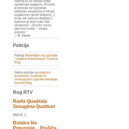
zatorej so se morali sklepi
sprejemati soglasno. Prvotno
je beseda
mir
pomenila
občinsko
skupščino
in hkrati
soglasnost
njenih sklepov[...]
Izraz
mir
odseva obdobje v
katerem je imel vsak član
skupnosti --
ženske ravno
tako kot moški
-- enake
pravice."
-- M. Eliade
Peticija
Peticija
Neomejeni rog uporabe
/ Support Autonomous Tovarna
Rog
Stalna peticija za
podporo
avtonomni, svobodni in
samoupravni uporabi nekdanje
tovarne Rog
Rog RTV
Radix Quadrata
Sexaginta Quattuor
PARTE 1:
Butalce Na
Prevzgojo _ Prašiča