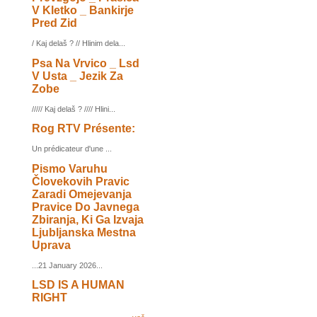
V Kletko _ Bankirje
Pred Zid
/ Kaj delaš ? // Hlinim dela...
Psa Na Vrvico _ Lsd
V Usta _ Jezik Za
Zobe
///// Kaj delaš ? //// Hlini...
Rog RTV Présente:
Un prédicateur d'une ...
Pismo Varuhu
Človekovih Pravic
Zaradi Omejevanja
Pravice Do Javnega
Zbiranja, Ki Ga Izvaja
Ljubljanska Mestna
Uprava
...21 January 2026...
LSD IS A HUMAN
RIGHT