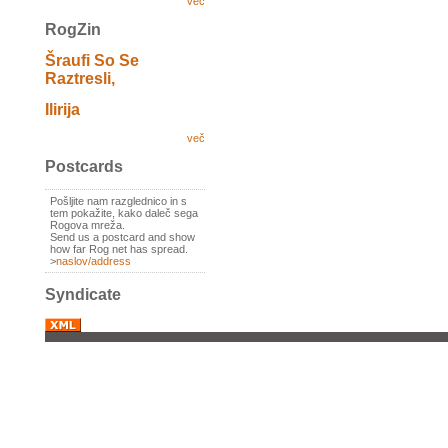
več
RogZin
Šraufi So Se
Raztresli,
Ilirija
več
Postcards
Pošljite nam razglednico in s
tem pokažite, kako daleč sega
Rogova mreža.
Send us a postcard and show
how far Rog net has spread.
>
naslov/address
Syndicate