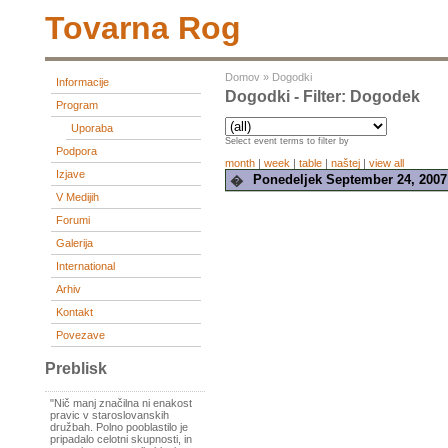
Tovarna Rog
Domov
»
Dogodki
Informacije
Dogodki - Filter: Dogodek
Program
Uporaba
Select event terms to filter by
Podpora
month
|
week
|
table
|
naštej
|
view all
Izjave
Ponedeljek September 24, 2007
�
V Medijih
Forumi
Galerija
International
Arhiv
Kontakt
Povezave
Preblisk
"Nič manj značilna ni enakost
pravic v staroslovanskih
družbah. Polno pooblastilo je
pripadalo celotni skupnosti, in