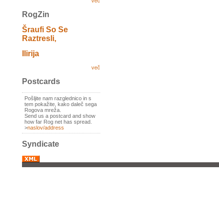
več
RogZin
Šraufi So Se
Raztresli,
Ilirija
več
Postcards
Pošljite nam razglednico in s
tem pokažite, kako daleč sega
Rogova mreža.
Send us a postcard and show
how far Rog net has spread.
>
naslov/address
Syndicate