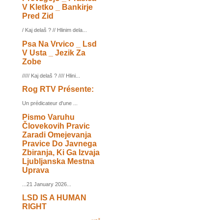
V Kletko _ Bankirje
Pred Zid
/ Kaj delaš ? // Hlinim dela...
Psa Na Vrvico _ Lsd
V Usta _ Jezik Za
Zobe
///// Kaj delaš ? //// Hlini...
Rog RTV Présente:
Un prédicateur d'une ...
Pismo Varuhu
Človekovih Pravic
Zaradi Omejevanja
Pravice Do Javnega
Zbiranja, Ki Ga Izvaja
Ljubljanska Mestna
Uprava
...21 January 2026...
LSD IS A HUMAN
RIGHT