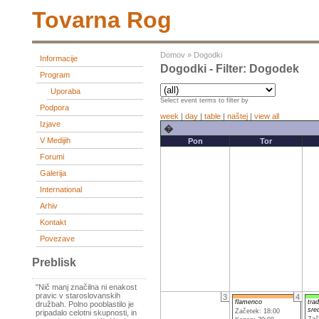
Tovarna Rog
Domov
»
Dogodki
Informacije
Dogodki - Filter: Dogodek
Program
Uporaba
Select event terms to filter by
Podpora
week
|
day
|
table
|
naštej
|
view all
Izjave
�
V Medijih
Pon
Tor
Forumi
Galerija
International
Arhiv
Kontakt
Povezave
Preblisk
"Nič manj značilna ni enakost
pravic v staroslovanskih
3
4
flamenco
trad
družbah. Polno pooblastilo je
sre
Začetek: 18:00
pripadalo celotni skupnosti, in
Zač