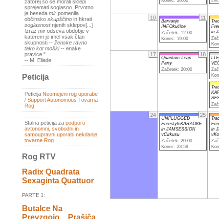
Konec: 20:00
zatorej so se morali sklepi
sprejemati soglasno. Prvotno
je beseda
mir
pomenila
10
11
občinsko
skupščino
in hkrati
Barvanje
Tra
soglasnost
njenih sklepov[...]
INFOkućice
Fre
Izraz
mir
odseva obdobje v
in 
Začetek: 12:00
katerem je imel vsak član
Zač
Konec: 19:00
skupnosti --
ženske ravno
Kon
tako kot moški
-- enake
17
18
pravice."
Quantum Leap
LT
-- M. Eliade
Party
VE
Začetek: 20:00
Zač
Kon
Peticija
Tra
KA
Peticija
Neomejeni rog uporabe
SE
/ Support Autonomous Tovarna
Zač
Rog
24
25
UNPLUGGED
Tra
Stalna peticija za
podporo
FreestyleKARAOKE
Fre
avtonomni, svobodni in
in JAMSESSION
in 
samoupravni uporabi nekdanje
vCirkusu
vKo
tovarne Rog
Začetek: 20:00
Zač
Konec: 23:59
Kon
Rog RTV
Radix Quadrata
Sexaginta Quattuor
PARTE 1:
Butalce Na
Prevzgojo _ Prašiča