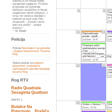
zatorej so se morali sklepi
sprejemati soglasno. Prvotno
je beseda
mir
pomenila
občinsko
skupščino
in hkrati
8
9
Tra
soglasnost
njenih sklepov[...]
Fre
Izraz
mir
odseva obdobje v
in 
katerem je imel vsak član
Zač
skupnosti --
ženske ravno
tako kot moški
-- enake
pravice."
-- M. Eliade
15
16
Pripovedovanje
!!!!
pravljic, zgodb,....
sre
Peticija
Začetek: 19:47
Zač
!!!Literarni večer
Peticija
Neomejeni rog uporabe
spektakularne poezije
/ Support Autonomous Tovarna
2.del ..... + .......
Rog
!!!KONCERTskupine______
ARITMIJA!!!____\m/__(Oo)
Začetek: 22:00
Stalna peticija za
podporo
22
23
avtonomni, svobodni in
Tra
samoupravni uporabi nekdanje
sre
tovarne Rog
JA
Zač
Rog RTV
Radix Quadrata
Sexaginta Quattuor
PARTE 1:
29
30
Vrnitev v Genovo
Vrn
Butalce Na
Konec: 02:00
Kon
Prevzgojo _ Prašiča