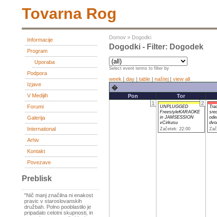
Tovarna Rog
Domov
»
Dogodki
Informacije
Dogodki - Filter: Dogodek
Program
Uporaba
Select event terms to filter by
Podpora
week
|
day
|
table
|
naštej
|
view all
Izjave
�
V Medijih
Pon
Tor
1
2
Forumi
UNPLUGGED
Tra
FreestyleKARAOKE
sre
in JAMSESSION
ode
Galerija
vCirkusu
dvo
International
Začetek: 22:00
Zač
Arhiv
Kontakt
Povezave
Preblisk
"Nič manj značilna ni enakost
pravic v staroslovanskih
družbah. Polno pooblastilo je
pripadalo celotni skupnosti, in