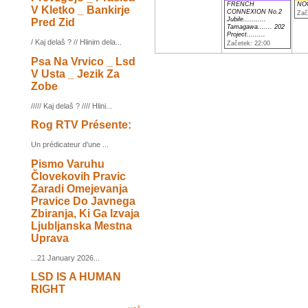
FRENCH
NO
V Kletko _ Bankirje
CONNEXION No.2
Zač
Jubile...........
Pred Zid
Tamagawa....... 202
Project.........
/ Kaj delaš ? // Hlinim dela...
Začetek: 22:00
Psa Na Vrvico _ Lsd
V Usta _ Jezik Za
Zobe
///// Kaj delaš ? //// Hlini...
Rog RTV Présente:
Un prédicateur d'une ...
Pismo Varuhu
Človekovih Pravic
Zaradi Omejevanja
Pravice Do Javnega
Zbiranja, Ki Ga Izvaja
Ljubljanska Mestna
Uprava
...21 January 2026...
LSD IS A HUMAN
RIGHT