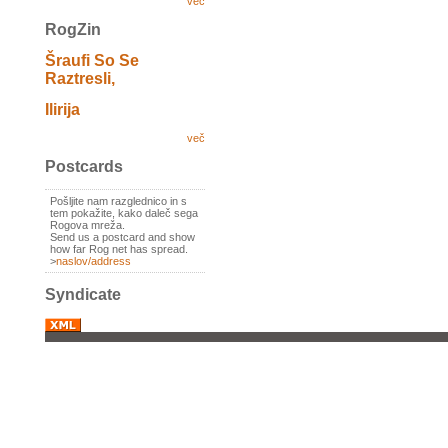
več
RogZin
Šraufi So Se
Raztresli,
Ilirija
več
Postcards
Pošljite nam razglednico in s
tem pokažite, kako daleč sega
Rogova mreža.
Send us a postcard and show
how far Rog net has spread.
>
naslov/address
Syndicate