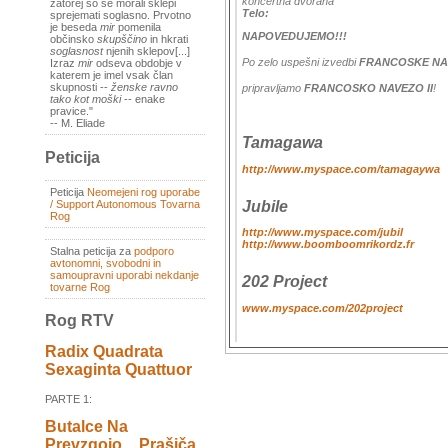
koncertna dvorana
zatorej so se morali sklepi
Telo:
sprejemati soglasno. Prvotno
je beseda
mir
pomenila
NAPOVEDUJEMO!!!
občinsko
skupščino
in hkrati
soglasnost
njenih sklepov[...]
Po zelo uspešni izvedbi
FRANCOSKE NAVE
Izraz
mir
odseva obdobje v
katerem je imel vsak član
skupnosti --
ženske ravno
pripravljamo
FRANCOSKO NAVEZO II
!
tako kot moški
-- enake
pravice."
-- M. Eliade
Tamagawa
Peticija
http://www.myspace.com/tamagaywa
Peticija
Neomejeni rog uporabe
Jubile
/ Support Autonomous Tovarna
Rog
http://www.myspace.com/jubil
http://www.boomboomrikordz.fr
Stalna peticija za
podporo
avtonomni, svobodni in
samoupravni uporabi nekdanje
202 Project
tovarne Rog
www.myspace.com/202project
Rog RTV
Radix Quadrata
Sexaginta Quattuor
PARTE 1:
Butalce Na
Prevzgojo _ Prašiča