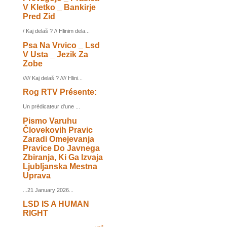
V Kletko _ Bankirje
Pred Zid
/ Kaj delaš ? // Hlinim dela...
Psa Na Vrvico _ Lsd
V Usta _ Jezik Za
Zobe
///// Kaj delaš ? //// Hlini...
Rog RTV Présente:
Un prédicateur d'une ...
Pismo Varuhu
Človekovih Pravic
Zaradi Omejevanja
Pravice Do Javnega
Zbiranja, Ki Ga Izvaja
Ljubljanska Mestna
Uprava
...21 January 2026...
LSD IS A HUMAN
RIGHT