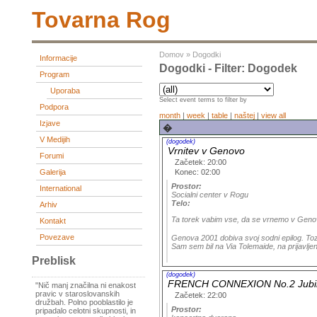
Tovarna Rog
Domov
»
Dogodki
Informacije
Dogodki - Filter: Dogodek
Program
Uporaba
Select event terms to filter by
Podpora
month
|
week
|
table
|
naštej
|
view all
Izjave
�
V Medijih
(dogodek)
Vrnitev v Genovo
Forumi
Začetek: 20:00
Konec: 02:00
Galerija
Prostor:
International
Socialni center v Rogu
Telo:
Arhiv
Ta torek vabim vse, da se vrnemo v Genovo.
Kontakt
Povezave
Genova 2001 dobiva svoj sodni epilog. Tozil
Sam sem bil na Via Tolemaide, na prijavljeni
Preblisk
(dogodek)
FRENCH CONNEXION No.2 Jubile.....
"Nič manj značilna ni enakost
pravic v staroslovanskih
Začetek: 22:00
družbah. Polno pooblastilo je
Prostor:
pripadalo celotni skupnosti, in