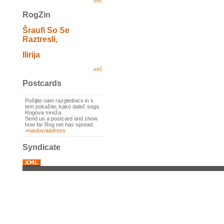
več
RogZin
Šraufi So Se
Raztresli,
Ilirija
več
Postcards
Pošljite nam razglednico in s
tem pokažite, kako daleč sega
Rogova mreža.
Send us a postcard and show
how far Rog net has spread.
>
naslov/address
Syndicate