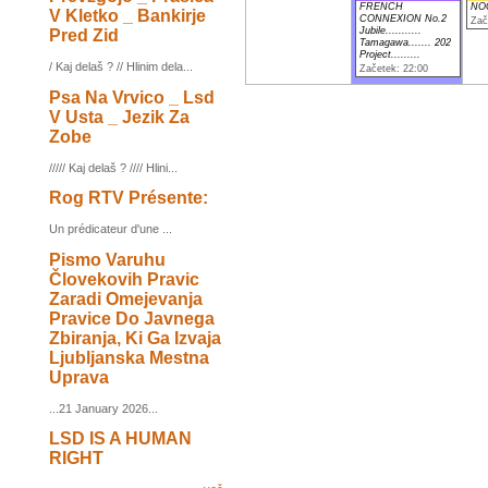
FRENCH
NO
V Kletko _ Bankirje
CONNEXION No.2
Zač
Jubile...........
Pred Zid
Tamagawa....... 202
Project.........
/ Kaj delaš ? // Hlinim dela...
Začetek: 22:00
Psa Na Vrvico _ Lsd
V Usta _ Jezik Za
Zobe
///// Kaj delaš ? //// Hlini...
Rog RTV Présente:
Un prédicateur d'une ...
Pismo Varuhu
Človekovih Pravic
Zaradi Omejevanja
Pravice Do Javnega
Zbiranja, Ki Ga Izvaja
Ljubljanska Mestna
Uprava
...21 January 2026...
LSD IS A HUMAN
RIGHT