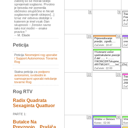
zatorej so se morali sklepi
sprejemati soglasno. Prvotno
je beseda
mir
pomenila
občinsko
skupščino
in hkrati
8
9
Tra
soglasnost
njenih sklepov[...]
Fre
Izraz
mir
odseva obdobje v
in 
katerem je imel vsak član
Zač
skupnosti --
ženske ravno
tako kot moški
-- enake
pravice."
-- M. Eliade
15
16
Pripovedovanje
!!!!
pravljic, zgodb,....
sre
Peticija
Začetek: 19:47
Zač
!!!Literarni večer
Peticija
Neomejeni rog uporabe
spektakularne poezije
/ Support Autonomous Tovarna
2.del ..... + .......
Rog
!!!KONCERTskupine______
ARITMIJA!!!____\m/__(Oo)
Začetek: 22:00
Stalna peticija za
podporo
22
23
avtonomni, svobodni in
Tra
samoupravni uporabi nekdanje
sre
tovarne Rog
JA
Zač
Rog RTV
Radix Quadrata
Sexaginta Quattuor
PARTE 1:
29
30
Vrnitev v Genovo
Vrn
Butalce Na
Konec: 02:00
Kon
Prevzgojo _ Prašiča