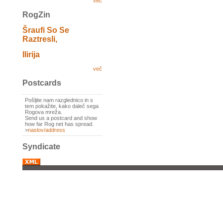
več
RogZin
Šraufi So Se
Raztresli,
Ilirija
več
Postcards
Pošljite nam razglednico in s
tem pokažite, kako daleč sega
Rogova mreža.
Send us a postcard and show
how far Rog net has spread.
>
naslov/address
Syndicate