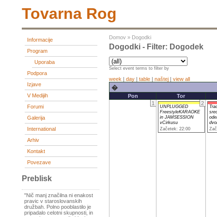
Tovarna Rog
Domov
»
Dogodki
Informacije
Dogodki - Filter: Dogodek
Program
Uporaba
Select event terms to filter by
Podpora
week
|
day
|
table
|
naštej
|
view all
Izjave
�
V Medijih
Pon
Tor
1
2
Forumi
UNPLUGGED
Tra
FreestyleKARAOKE
sre
in JAMSESSION
ode
Galerija
vCirkusu
dvo
International
Začetek: 22:00
Zač
Arhiv
Kontakt
Povezave
Preblisk
"Nič manj značilna ni enakost
pravic v staroslovanskih
družbah. Polno pooblastilo je
pripadalo celotni skupnosti, in