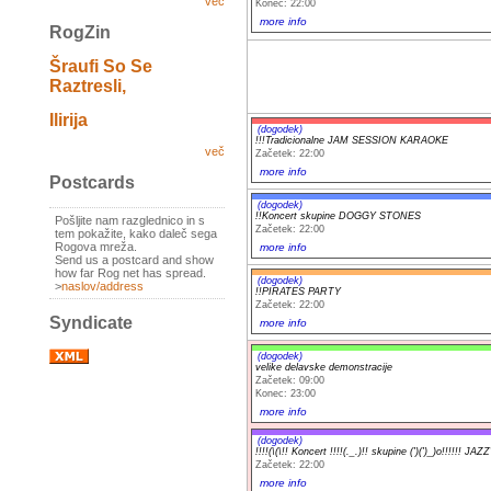
več
Konec: 22:00
more info
RogZin
Šraufi So Se
Raztresli,
Ilirija
(dogodek)
!!!Tradicionalne JAM SESSION KARAOKE
več
Začetek: 22:00
more info
Postcards
(dogodek)
!!Koncert skupine DOGGY STONES
Pošljite nam razglednico in s
Začetek: 22:00
tem pokažite, kako daleč sega
Rogova mreža.
more info
Send us a postcard and show
how far Rog net has spread.
(dogodek)
>
naslov/address
!!PIRATES PARTY
Začetek: 22:00
Syndicate
more info
(dogodek)
velike delavske demonstracije
Začetek: 09:00
Konec: 23:00
more info
(dogodek)
!!!!(\(\!! Koncert !!!!(._.)!! skupine (')(')_)o!!!!!! 
Začetek: 22:00
more info