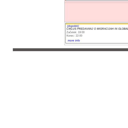
(dogodek)
CIKLUS PREDAVANJ O MIGRACIJAH IN GLOBALNI
Začetek: 19:00
Konec: 22:00
more info