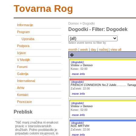
Tovarna Rog
Domov
»
Dogodki
Informacije
Dogodki - Filter: Dogodek
Program
Uporaba
Select event terms to filter by
Podpora
month
|
week
|
day
|
naštej
|
view all
Izjave
�
V Medijih
(dogodek)
Vrnitev v Genovo
Forumi
Konec: 02:00
Galerija
more info
International
(dogodek)
FRENCH CONNEXION No.2 Jubile........... Tamagawa.
Arhiv
Začetek: 22:00
more info
Kontakt
Povezave
(dogodek)
Vrnitev v Genovo
Konec: 02:00
Preblisk
more info
"Nič manj značilna ni enakost
(dogodek)
pravic v staroslovanskih
NOČ MRTVIH
družbah. Polno pooblastilo je
Začetek: 22:00
pripadalo celotni skupnosti, in
more info