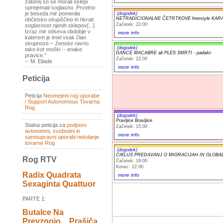
zatorej so se morali sklepi
sprejemati soglasno. Prvotno
je beseda
mir
pomenila
(dogodek)
NETRADICIONALNE ČETRTKOVE freestyle KAR
občinsko
skupščino
in hkrati
Začetek: 22:00
soglasnost
njenih sklepov[...]
Izraz
mir
odseva obdobje v
more info
katerem je imel vsak član
skupnosti --
ženske ravno
(dogodek)
tako kot moški
-- enake
DANCE MACABRE ali PLES SMRTI - padalci
pravice."
Začetek: 22:00
-- M. Eliade
more info
Peticija
Peticija
Neomejeni rog uporabe
/ Support Autonomous Tovarna
Rog
(dogodek)
Pravljice Bravljice
Stalna peticija za
podporo
Začetek: 15:00
avtonomni, svobodni in
more info
samoupravni uporabi nekdanje
tovarne Rog
(dogodek)
CIKLUS PREDAVANJ O MIGRACIJAH IN GLOBALNI
Rog RTV
Začetek: 19:00
Konec: 22:00
Radix Quadrata
more info
Sexaginta Quattuor
PARTE 1:
Butalce Na
Prevzgojo _ Prašiča