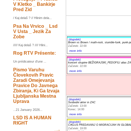
V Kletko _ Bankirje
Pred Zid
/ Kaj delaš ? // Hlinim dela...
Psa Na Vrvico _ Lsd
V Usta _ Jezik Za
Zobe
(dogodek)
Brown vs Brown / math-rock, stumble-funk, punk-j
///// Kaj delaš ? //// Hlini...
Začetek: 22:00
more info
Rog RTV Présente:
(dogodek)
Un prédicateur d'une ...
koncert skupine BEŽIGRAJSKI_PEDOFILI alia
Začetek: 22:00
Pismo Varuhu
more info
Človekovih Pravic
Zaradi Omejevanja
Pravice Do Javnega
Zbiranja, Ki Ga Izvaja
Ljubljanska Mestna
(dogodek)
Uprava
Svobodni akter in ZAC
Začetek: 13:00
Konec: 14:00
...21 January 2026...
more info
LSD IS A HUMAN
RIGHT
(dogodek)
CIKLUS PREDAVANJ O MIGRACIJAH IN GLOBALN
Začetek: 19:00