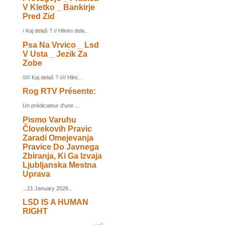
V Kletko _ Bankirje
Pred Zid
/ Kaj delaš ? // Hlinim dela...
Psa Na Vrvico _ Lsd
V Usta _ Jezik Za
Zobe
///// Kaj delaš ? //// Hlini...
Rog RTV Présente:
Un prédicateur d'une ...
Pismo Varuhu
Človekovih Pravic
Zaradi Omejevanja
Pravice Do Javnega
Zbiranja, Ki Ga Izvaja
Ljubljanska Mestna
Uprava
...21 January 2026...
LSD IS A HUMAN
RIGHT