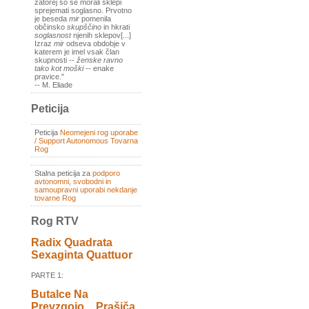
zatorej so se morali sklepi
sprejemati soglasno. Prvotno
je beseda
mir
pomenila
občinsko
skupščino
in hkrati
soglasnost
njenih sklepov[...]
Izraz
mir
odseva obdobje v
katerem je imel vsak član
skupnosti --
ženske ravno
tako kot moški
-- enake
pravice."
-- M. Eliade
Peticija
Peticija
Neomejeni rog uporabe
/ Support Autonomous Tovarna
Rog
Stalna peticija za
podporo
avtonomni, svobodni in
samoupravni uporabi nekdanje
tovarne Rog
Rog RTV
Radix Quadrata
Sexaginta Quattuor
PARTE 1:
Butalce Na
Prevzgojo _ Prašiča