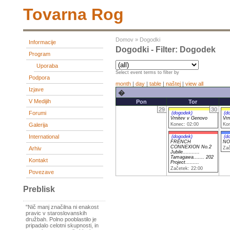
Tovarna Rog
Domov
»
Dogodki
Informacije
Dogodki - Filter: Dogodek
Program
Uporaba
Select event terms to filter by
Podpora
month
|
day
|
table
|
naštej
|
view all
Izjave
�
V Medijih
Pon
Tor
29
30
Forumi
(dogodek)
(d
Vrnitev v Genovo
Vrn
Konec: 02:00
Kon
Galerija
International
(dogodek)
(d
FRENCH
NO
CONNEXION No.2
Arhiv
Zač
Jubile...........
Tamagawa....... 202
Kontakt
Project.........
Začetek: 22:00
Povezave
Preblisk
"Nič manj značilna ni enakost
pravic v staroslovanskih
družbah. Polno pooblastilo je
pripadalo celotni skupnosti, in