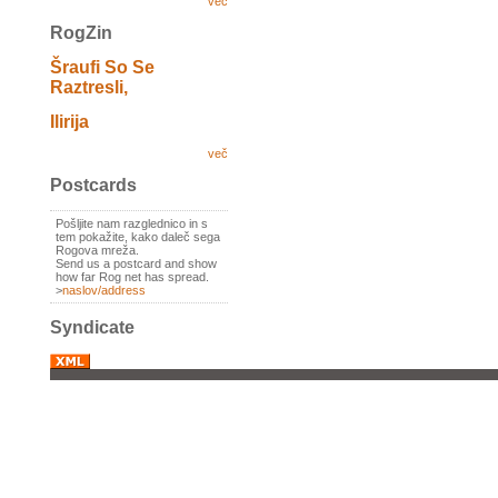
več
RogZin
Šraufi So Se
Raztresli,
Ilirija
več
Postcards
Pošljite nam razglednico in s
tem pokažite, kako daleč sega
Rogova mreža.
Send us a postcard and show
how far Rog net has spread.
>
naslov/address
Syndicate