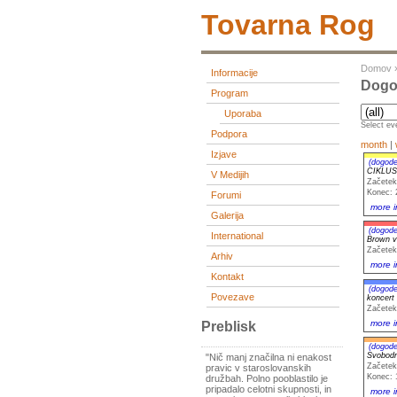
Tovarna Rog
Domov
Informacije
Dogod
Program
Uporaba
Select eve
Podpora
month
|
Izjave
(dogode
CIKLUS
V Medijih
Začetek
Konec: 
Forumi
more i
Galerija
(dogode
International
Brown v
Začetek
Arhiv
more i
Kontakt
(dogode
Povezave
koncer
Začetek
more i
Preblisk
(dogode
Svobodn
"Nič manj značilna ni enakost
Začetek
pravic v staroslovanskih
Konec: 
družbah. Polno pooblastilo je
pripadalo celotni skupnosti, in
more i