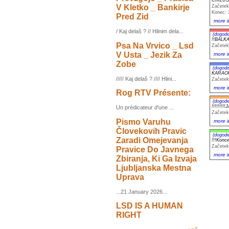
V Kletko _ Bankirje
Začetek
Konec: 
Pred Zid
more i
/ Kaj delaš ? // Hlinim dela...
(dogode
!!BALKA
Psa Na Vrvico _ Lsd
Začetek
V Usta _ Jezik Za
more i
Zobe
(dogode
KARAO
///// Kaj delaš ? //// Hlini...
Začetek
more i
Rog RTV Présente:
(dogode
!!!!!!!!
Un prédicateur d'une ...
Začetek
Pismo Varuhu
more i
Človekovih Pravic
(dogode
Zaradi Omejevanja
!!!Konc
Začetek
Pravice Do Javnega
more i
Zbiranja, Ki Ga Izvaja
Ljubljanska Mestna
Uprava
...21 January 2026...
LSD IS A HUMAN
RIGHT