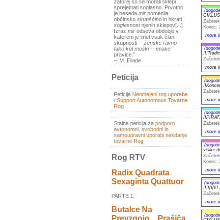
zatorej so se morali sklepi
sprejemati soglasno. Prvotno
(dogode
je beseda
mir
pomenila
CIKLUS
občinsko
skupščino
in hkrati
Začetek
soglasnost
njenih sklepov[...]
Konec: 
Izraz
mir
odseva obdobje v
more i
katerem je imel vsak član
skupnosti --
ženske ravno
(dogode
tako kot moški
-- enake
!!!Trad
pravice."
Začetek
-- M. Eliade
more i
Peticija
(dogode
!!Konc
Začetek
Peticija
Neomejeni rog uporabe
more i
/ Support Autonomous Tovarna
Rog
(dogode
!!PIRA
Stalna peticija za
podporo
Začetek
avtonomni, svobodni in
more i
samoupravni uporabi nekdanje
tovarne Rog
(dogode
velike 
Začetek
Rog RTV
Konec: 
more i
Radix Quadrata
Sexaginta Quattuor
(dogode
!!!!(\(\
Začetek
PARTE 1:
more i
Butalce Na
(dogode
Prevzgojo _ Prašiča
CIKLUS