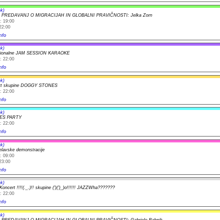
k)
 PREDAVANJ O MIGRACIJAH IN GLOBALNI PRAVIČNOSTI: Jelka Zorn
: 19:00
22:00
nfo
k)
icionalne JAM SESSION KARAOKE
: 22:00
nfo
k)
ert skupine DOGGY STONES
: 22:00
nfo
k)
TES PARTY
: 22:00
nfo
k)
delavske demonstracije
: 09:00
23:00
nfo
k)
!! Koncert !!!!(._.)!! skupine (')(')_)o!!!!!! JAZZWha???????
: 22:00
nfo
k)
 PREDAVANJ O MIGRACIJAH IN GLOBALNI PRAVIČNOSTI: Gabriele Babnik