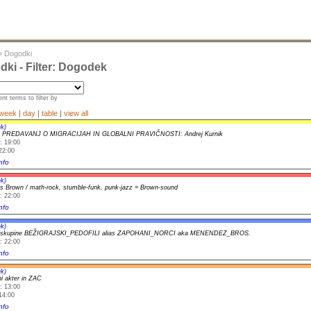
»
Dogodki
ki - Filter: Dogodek
nt terms to filter by
week
|
day
|
table
|
view all
k)
 PREDAVANJ O MIGRACIJAH IN GLOBALNI PRAVIČNOSTI: Andrej Kurnik
: 19:00
22:00
nfo
k)
s Brown / math-rock, stumble-funk, punk-jazz = Brown-sound
: 22:00
nfo
k)
t skupine BEŽIGRAJSKI_PEDOFILI alias ZAPOHANI_NORCI aka MENENDEZ_BROS.
: 22:00
nfo
k)
i akter in ZAC
: 13:00
14:00
nfo