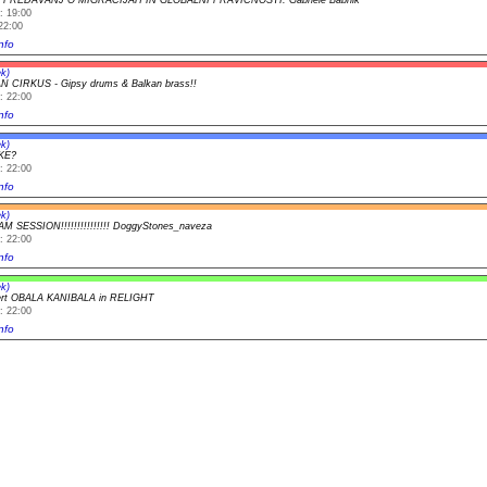
: 19:00
22:00
nfo
k)
N CIRKUS - Gipsy drums & Balkan brass!!
: 22:00
nfo
k)
KE?
: 22:00
nfo
k)
!JAM SESSION!!!!!!!!!!!!!!! DoggyStones_naveza
: 22:00
nfo
k)
ert OBALA KANIBALA in RELIGHT
: 22:00
nfo