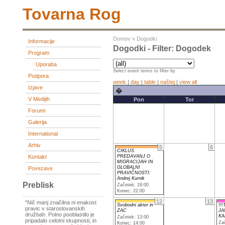
Tovarna Rog
Domov
»
Dogodki
Informacije
Dogodki - Filter: Dogodek
Program
Uporaba
Select event terms to filter by
Podpora
week
|
day
|
table
|
naštej
|
view all
Izjave
�
V Medijih
Pon
Tor
Forumi
Galerija
International
Arhiv
5
6
CIKLUS
PREDAVANJ O
Kontakt
MIGRACIJAH IN
GLOBALNI
Povezave
PRAVIČNOSTI:
Andrej Kurnik
Preblisk
Začetek: 19:00
Konec: 22:00
12
13
"Nič manj značilna ni enakost
Svobodni akter in
!!!
pravic v staroslovanskih
ZAC
JA
družbah. Polno pooblastilo je
KA
Začetek: 13:00
pripadalo celotni skupnosti, in
Za
Konec: 14:00