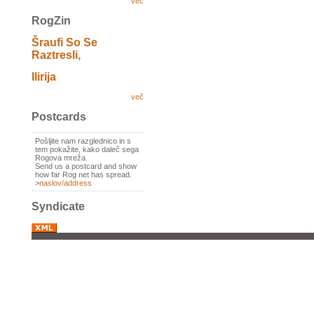
več
RogZin
Šraufi So Se
Raztresli,
Ilirija
več
Postcards
Pošljite nam razglednico in s
tem pokažite, kako daleč sega
Rogova mreža.
Send us a postcard and show
how far Rog net has spread.
>
naslov/address
Syndicate