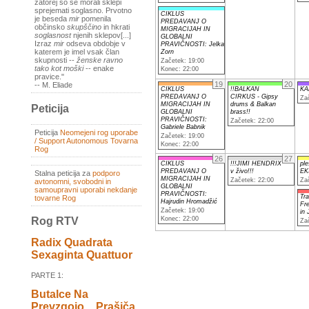
zatorej so se morali sklepi
sprejemati soglasno. Prvotno
CIKLUS
je beseda
mir
pomenila
PREDAVANJ O
občinsko
skupščino
in hkrati
MIGRACIJAH IN
soglasnost
njenih sklepov[...]
GLOBALNI
Izraz
mir
odseva obdobje v
PRAVIČNOSTI: Jelka
katerem je imel vsak član
Zorn
skupnosti --
ženske ravno
Začetek: 19:00
tako kot moški
-- enake
Konec: 22:00
pravice."
19
20
-- M. Eliade
CIKLUS
!!BALKAN
KA
PREDAVANJ O
CIRKUS - Gipsy
Za
MIGRACIJAH IN
drums & Balkan
Peticija
GLOBALNI
brass!!
PRAVIČNOSTI:
Začetek: 22:00
Gabriele Babnik
Peticija
Neomejeni rog uporabe
Začetek: 19:00
/ Support Autonomous Tovarna
Konec: 22:00
Rog
26
27
CIKLUS
!!!JIMI HENDRIX
ple
PREDAVANJ O
v živo!!!
EK
Stalna peticija za
podporo
MIGRACIJAH IN
Začetek: 22:00
Za
avtonomni, svobodni in
GLOBALNI
samoupravni uporabi nekdanje
PRAVIČNOSTI:
Tra
tovarne Rog
Hajrudin Hromadžić
Fr
Začetek: 19:00
in
Konec: 22:00
Rog RTV
Za
Radix Quadrata
Sexaginta Quattuor
PARTE 1:
Butalce Na
Prevzgojo _ Prašiča