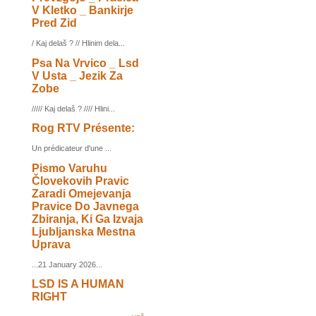
V Kletko _ Bankirje
Pred Zid
/ Kaj delaš ? // Hlinim dela...
Psa Na Vrvico _ Lsd
V Usta _ Jezik Za
Zobe
///// Kaj delaš ? //// Hlini...
Rog RTV Présente:
Un prédicateur d'une ...
Pismo Varuhu
Človekovih Pravic
Zaradi Omejevanja
Pravice Do Javnega
Zbiranja, Ki Ga Izvaja
Ljubljanska Mestna
Uprava
...21 January 2026...
LSD IS A HUMAN
RIGHT